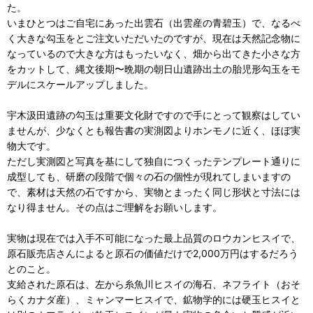
た。
いまひとつはご自宅にあった出雲石（出雲産の青碧玉）で、なるべ
く大きな勾玉をとご注文いただいたのですが、現在は天然記念物に
なっているので大きな方はもったいなく、畑から出てきた小さな方
をカットして、縄文後期〜晩期の朝日山遺跡出土の胎児形勾玉をモ
デルにスケールアップしました。
宇木汲田遺跡の勾玉は重要文化財ですので手にとって観察はしてい
ませんが、少なくとも報告書の実測図よりホンモノに近く、ほぼ実
物大です。
ただし実測図と写真を基にして独自につくったテンプレート通りに
成型しても、研磨の段階で個々の石の個性が現れてしまいますの
で、素材は天然の石ですから、実物とまったく同じ形状と寸法には
なり得ません。その点はご理解をお願いします。
実物は現在では入手不可能になった最上品質のロウカンヒスイで、
原石販売店さんによると原石の価値だけで2,000万円はするだろう
とのこと。
支給された原石は、左から糸魚川ヒスイの海石、ネフライト（おそ
らくカナダ産）、ミャンマーヒスイで、鉱物学的には硬玉ヒスイと