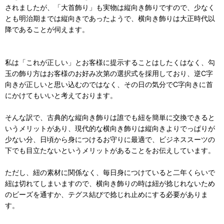
されましたが、「大首飾り」も実物は縦向き飾りですので、少なく
とも明治期までは縦向きであったようで、横向き飾りは大正時代以
降であることが伺えます。
私は「これが正しい」とお客様に提示することはしたくはなく、勾
玉の飾り方はお客様のお好み次第の選択式を採用しており、逆C字
向きが正しいと思い込むのではなく、その日の気分でC字向きに首
にかけてもいいと考えております。
そんな訳で、古典的な縦向き飾りは誰でも紐を簡単に交換できると
いうメリットがあり、現代的な横向き飾りは縦向きよりでっぱりが
少ない分、日頃から身につけるお守りに最適で、ビジネススーツの
下でも目立たないというメリットがあることをお伝えしています。
ただし、紐の素材に関係なく、毎日身につけていると二年くらいで
紐は切れてしまいますので、横向き飾りの時は紐が捻じれないため
のビーズを通すか、テグス結びで捻じれ止めにする必要がありま
す。