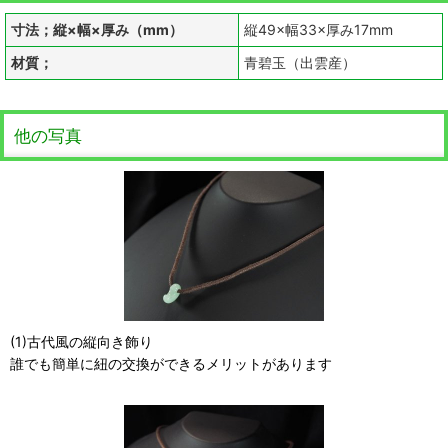
寸法；縦×幅×厚み（mm）
縦49×幅33×厚み17mm
材質；
青碧玉（出雲産）
他の写真
(1)古代風の縦向き飾り
誰でも簡単に紐の交換ができるメリットがあります