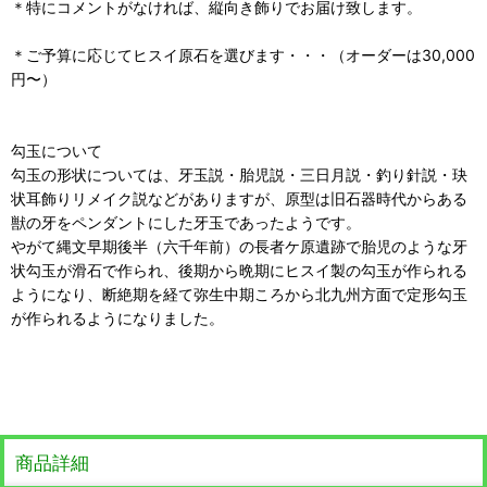
＊特にコメントがなければ、縦向き飾りでお届け致します。
＊ご予算に応じてヒスイ原石を選びます・・・（オーダーは30,000
円〜）
勾玉について
勾玉の形状については、牙玉説・胎児説・三日月説・釣り針説・玦
状耳飾りリメイク説などがありますが、原型は旧石器時代からある
獣の牙をペンダントにした牙玉であったようです。
やがて縄文早期後半（六千年前）の長者ケ原遺跡で胎児のような牙
状勾玉が滑石で作られ、後期から晩期にヒスイ製の勾玉が作られる
ようになり、断絶期を経て弥生中期ころから北九州方面で定形勾玉
が作られるようになりました。
商品詳細