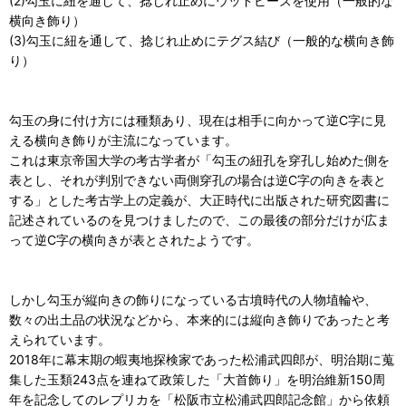
(2)勾玉に紐を通して、捻じれ止めにウッドビーズを使用（一般的な
横向き飾り）
(3)勾玉に紐を通して、捻じれ止めにテグス結び（一般的な横向き飾
り）
勾玉の身に付け方には種類あり、現在は相手に向かって逆C字に見
える横向き飾りが主流になっています。
これは東京帝国大学の考古学者が「勾玉の紐孔を穿孔し始めた側を
表とし、それが判別できない両側穿孔の場合は逆C字の向きを表と
する」とした考古学上の定義が、大正時代に出版された研究図書に
記述されているのを見つけましたので、この最後の部分だけが広ま
って逆C字の横向きが表とされたようです。
しかし勾玉が縦向きの飾りになっている古墳時代の人物埴輪や、
数々の出土品の状況などから、本来的には縦向き飾りであったと考
えられています。
2018年に幕末期の蝦夷地探検家であった松浦武四郎が、明治期に蒐
集した玉類243点を連ねて政策した「大首飾り」を明治維新150周
年を記念してのレプリカを「松阪市立松浦武四郎記念館」から依頼