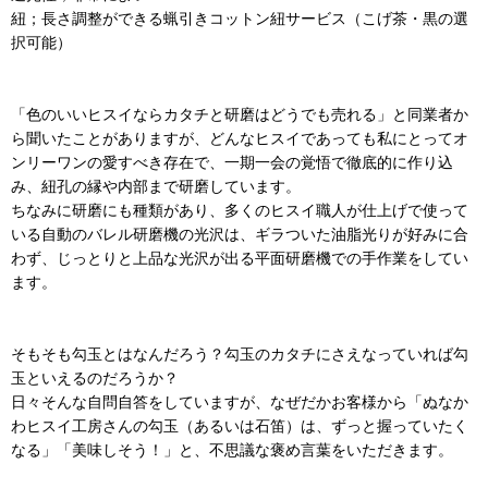
紐；長さ調整ができる蝋引きコットン紐サービス（こげ茶・黒の選
択可能）
「色のいいヒスイならカタチと研磨はどうでも売れる」と同業者か
ら聞いたことがありますが、どんなヒスイであっても私にとってオ
ンリーワンの愛すべき存在で、一期一会の覚悟で徹底的に作り込
み、紐孔の縁や内部まで研磨しています。
ちなみに研磨にも種類があり、多くのヒスイ職人が仕上げで使って
いる自動のバレル研磨機の光沢は、ギラついた油脂光りが好みに合
わず、じっとりと上品な光沢が出る平面研磨機での手作業をしてい
ます。
そもそも勾玉とはなんだろう？勾玉のカタチにさえなっていれば勾
玉といえるのだろうか？
日々そんな自問自答をしていますが、なぜだかお客様から「ぬなか
わヒスイ工房さんの勾玉（あるいは石笛）は、ずっと握っていたく
なる」「美味しそう！」と、不思議な褒め言葉をいただきます。