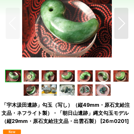
「宇木汲田遺跡」勾玉（写し）（縦49mm・原石支給注
文品・ネフライト製）・「朝日山遺跡」縄文勾玉モデル
（縦29mm・原石支給注文品・出雲石製）
[
26ｍ0201
]