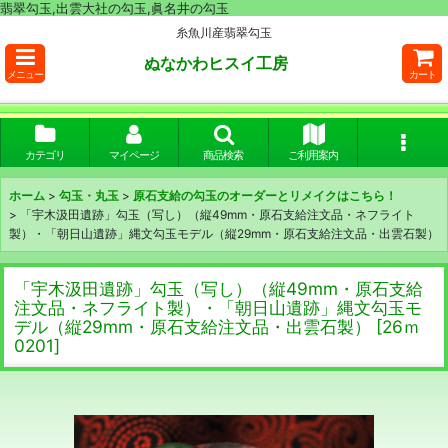
翡翠勾玉,出雲大社の勾玉,眞名井の勾玉
糸魚川産翡翠勾玉
ぬなかわヒスイ工房
メニュー
カート
カテゴリ
マイページ
商品検索
ご利用案内
ホーム
>
勾玉・丸玉
>
原石支給の勾玉のオーダーとリメイクはこちら！
>
「宇木汲田遺跡」勾玉（写し）（縦49mm・原石支給注文品・ネフライト
製）・「朝日山遺跡」縄文勾玉モデル（縦29mm・原石支給注文品・出雲石製）
「宇木汲田遺跡」勾玉（写し）（縦49mm・原石支給
注文品・ネフライト製）・「朝日山遺跡」縄文勾玉モ
デル（縦29mm・原石支給注文品・出雲石製）
[
26ｍ
0201
]