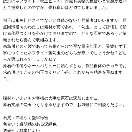
は別のネフライト（軟玉ヒスイ）が最も実物の色合いと質感が近い
とご提案したのですが、畏れ多いほど似てしまいました。
勾玉は糸魚川ヒスイでないと価値がないと同業者はいいますが、原
点回帰指向のわたしは素材が何であれ、「勾玉」として評価して頂
ける作品つくりを心がけておりますので、どんな石材であろうと依
頼されたら喜んで取組みます。
糸魚川ヒスイ製であっても傷だらけで歪な量産勾玉と、妥協せず丁
寧につくったネフライト製勾玉のどちらが尊いでしょうかね？どち
らが選ばれるでしょうかね？
原石の価値やネームバリューに頼らずとも、作品自体のチカラでお
求め頂けてこその勾玉つくりと心得、これからも精進を重ねます
ヨ。
端材といえどもお客様の大事な原石は返却しますヨ。
原石支給の勾玉つくりを承りますので、お気軽にご相談ください。
石質；節理なく堅牢緻密
色合い；透明感のある深緑色
透光性；非常によい