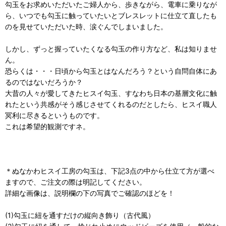
勾玉をお求めいただいたご婦人から、歩きながら、電車に乗りなが
ら、いつでも勾玉に触っていたいとブレスレットに仕立て直したも
のを見せていただいた時、涙ぐんでしまいました。
しかし、ずっと握っていたくなる勾玉の作り方など、私は知りませ
ん。
恐らくは・・・日頃から勾玉とはなんだろう？という自問自体にあ
るのではないだろうか？
大昔の人々が愛してきたヒスイ勾玉、すなわち日本の基層文化に触
れたという共感がそう感じさせてくれるのだとしたら、ヒスイ職人
冥利に尽きるというものです。
これは希望的観測ですネ。
＊ぬなかわヒスイ工房の勾玉は、下記3点の中から仕立て方が選べ
ますので、ご注文の際は明記してください。
詳細な画像は、説明欄の下の写真でご確認のほどを！
(1)勾玉に紐を通すだけの縦向き飾り（古代風）