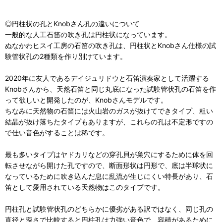
◎円柱状の孔とKnobさん孔の違いについて
一般的な人工石笛の吹き孔は円柱状になっています。
ぬなかわヒスイ工房の石笛の吹き孔は、円柱状とKnobさん仕様の試
験管状孔の2種類を作り別けています。
2020年に友人であるデイジュリドウと石笛演奏家として活躍する
Knobさんから、天然石笛と同じ丸底になった試験管状孔の石笛を作
って欲しいと開発したのが、Knobさんモデルです。
ちなみに天然物の石笛には火山岩のガスが抜けてできタイプ、粗い
結晶が抜け落ちたタイプもありますが、これらの孔は不定形ですの
で佳い音色がすることは稀です。
最も多いタイプはヤドカリなどの穿孔貝が巣穴にするために体を回
転させながら開けた孔ですので、断面形状は円形で、底は半球状に
なっているために吹き込んだ息に乱流が生じにくい特長があり、石
笛として愛用されている天然物はこのタイプです。
円柱孔と試験管状孔のどちらかに優劣がある訳ではなく、同じ孔の
直径と深さで比較すると円柱孔は力強い音色で、容積があるために