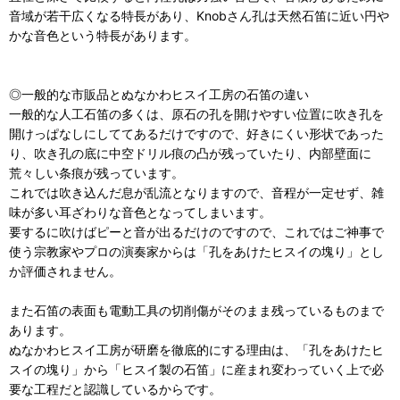
音域が若干広くなる特長があり、Knobさん孔は天然石笛に近い円や
かな音色という特長があります。
◎一般的な市販品とぬなかわヒスイ工房の石笛の違い
一般的な人工石笛の多くは、原石の孔を開けやすい位置に吹き孔を
開けっぱなしにしててあるだけですので、好きにくい形状であった
り、吹き孔の底に中空ドリル痕の凸が残っていたり、内部壁面に
荒々しい条痕が残っています。
これでは吹き込んだ息が乱流となりますので、音程が一定せず、雑
味が多い耳ざわりな音色となってしまいます。
要するに吹けばピーと音が出るだけのですので、これではご神事で
使う宗教家やプロの演奏家からは「孔をあけたヒスイの塊り」とし
か評価されません。
また石笛の表面も電動工具の切削傷がそのまま残っているものまで
あります。
ぬなかわヒスイ工房が研磨を徹底的にする理由は、「孔をあけたヒ
スイの塊り」から「ヒスイ製の石笛」に産まれ変わっていく上で必
要な工程だと認識しているからです。