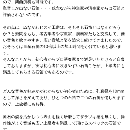
ので、楽曲演奏も可能です。
単音しか出ない石笛・・・残念ながら神道家や演奏家からは石笛と
評価されないのです。
その点は、ぬなかわヒスイ工房は、そもそも石笛とはなんだろう
か？と疑問をもち、考古学者や宗教家、演奏家たちと交流して、佳
い音色と吹きやすさ、広い音域と姿を追求し続けてきましたので、
おそらくは量産石笛の10倍以上の加工時間をかけていると思いま
す。
そんなことから、初心者からプロ演奏家まで満足いただけると自負
しておりますが、実は初心者に吹きやすい石笛こそが、上級者にも
満足してもらえる石笛でもあるのです。
どんな音色が好みかがわからない初心者のために、孔直径を10mm
として深さを変えてあり、ひとつの石笛で二つの石笛が愉しめます
ので、上級者にもお得。
原石の姿を活かしつつ表面を軽く研磨してザラツキ感を無くし、操
作性がよく音域も広い上級者も満足して頂けるスペックの石笛で
す。