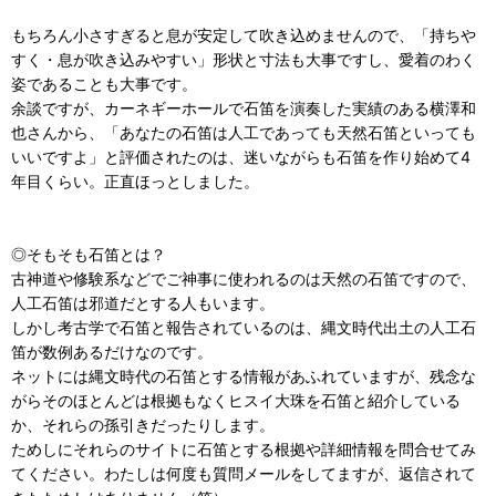
もちろん小さすぎると息が安定して吹き込めませんので、「持ちや
すく・息が吹き込みやすい」形状と寸法も大事ですし、愛着のわく
姿であることも大事です。
余談ですが、カーネギーホールで石笛を演奏した実績のある横澤和
也さんから、「あなたの石笛は人工であっても天然石笛といっても
いいですよ」と評価されたのは、迷いながらも石笛を作り始めて4
年目くらい。正直ほっとしました。
◎そもそも石笛とは？
古神道や修験系などでご神事に使われるのは天然の石笛ですので、
人工石笛は邪道だとする人もいます。
しかし考古学で石笛と報告されているのは、縄文時代出土の人工石
笛が数例あるだけなのです。
ネットには縄文時代の石笛とする情報があふれていますが、残念な
がらそのほとんどは根拠もなくヒスイ大珠を石笛と紹介している
か、それらの孫引きだったりします。
ためしにそれらのサイトに石笛とする根拠や詳細情報を問合せてみ
てください。わたしは何度も質問メールをしてますが、返信されて