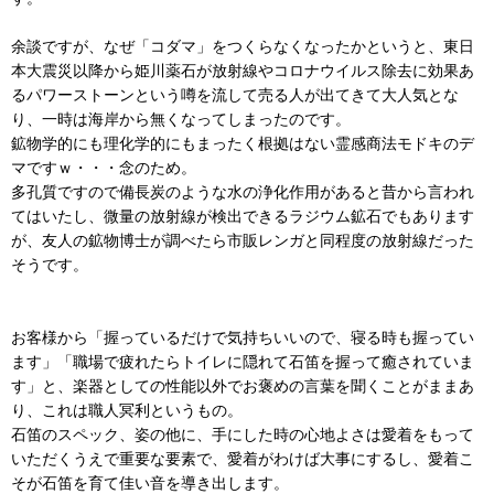
余談ですが、なぜ「コダマ」をつくらなくなったかというと、東日
本大震災以降から姫川薬石が放射線やコロナウイルス除去に効果あ
るパワーストーンという噂を流して売る人が出てきて大人気とな
り、一時は海岸から無くなってしまったのです。
鉱物学的にも理化学的にもまったく根拠はない霊感商法モドキのデ
マですｗ・・・念のため。
多孔質ですので備長炭のような水の浄化作用があると昔から言われ
てはいたし、微量の放射線が検出できるラジウム鉱石でもあります
が、友人の鉱物博士が調べたら市販レンガと同程度の放射線だった
そうです。
お客様から「握っているだけで気持ちいいので、寝る時も握ってい
ます」「職場で疲れたらトイレに隠れて石笛を握って癒されていま
す」と、楽器としての性能以外でお褒めの言葉を聞くことがままあ
り、これは職人冥利というもの。
石笛のスペック、姿の他に、手にした時の心地よさは愛着をもって
いただくうえで重要な要素で、愛着がわけば大事にするし、愛着こ
そが石笛を育て佳い音を導き出します。