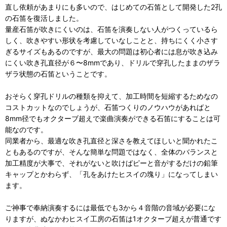
直し依頼があまりにも多いので、はじめての石笛として開発した2孔
の石笛を復活しました。
量産石笛が吹きにくいのは、石笛を演奏しない人がつくっているら
しく、吹きやすい形状を考慮していなしことと、持ちにくく小さす
ぎるサイズもあるのですが、最大の問題は初心者には息が吹き込み
にくい吹き孔直径が６〜8mmであり、ドリルで穿孔したままのザラ
ザラ状態の石笛ということです。
おそらく穿孔ドリルの種類を抑えて、加工時間を短縮するためなの
コストカットなのでしょうが、石笛つくりのノウハウがあればと
8mm径でもオクターブ超えで楽曲演奏ができる石笛にすることは可
能なのです。
同業者から、最適な吹き孔直径と深さを教えてほしいと聞かれたこ
ともあるのですが、そんな簡単な問題ではなく、全体のバランスと
加工精度が大事で、それがないと吹けばピーと音がするだけの鉛筆
キャップとかわらず、「孔をあけたヒスイの塊り」になってしまい
ます。
ご神事で奉納演奏するには最低でも3から４音階の音域が必要にな
りますが、ぬなかわヒスイ工房の石笛は1オクターブ超えが普通です