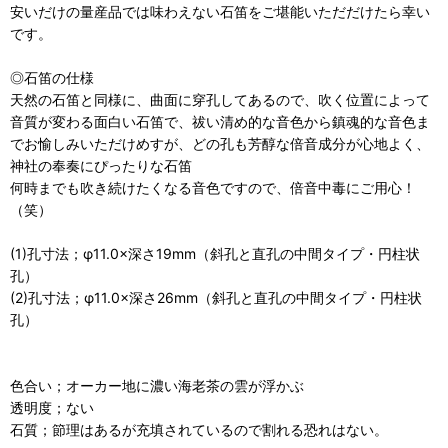
安いだけの量産品では味わえない石笛をご堪能いただだけたら幸い
です。
◎石笛の仕様
天然の石笛と同様に、曲面に穿孔してあるので、吹く位置によって
音質が変わる面白い石笛で、祓い清め的な音色から鎮魂的な音色ま
でお愉しみいただけめすが、どの孔も芳醇な倍音成分が心地よく、
神社の奉奏にぴったりな石笛
何時までも吹き続けたくなる音色ですので、倍音中毒にご用心！
（笑）
(1)孔寸法；φ11.0×深さ19mm（斜孔と直孔の中間タイプ・円柱状
孔）
(2)孔寸法；φ11.0×深さ26mm（斜孔と直孔の中間タイプ・円柱状
孔）
色合い；オーカー地に濃い海老茶の雲が浮かぶ
透明度；ない
石質；節理はあるが充填されているので割れる恐れはない。