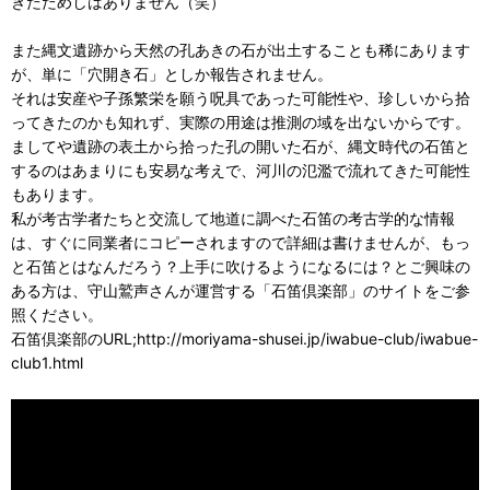
きたためしはありません（笑）
また縄文遺跡から天然の孔あきの石が出土することも稀にあります
が、単に「穴開き石」としか報告されません。
それは安産や子孫繁栄を願う呪具であった可能性や、珍しいから拾
ってきたのかも知れず、実際の用途は推測の域を出ないからです。
ましてや遺跡の表土から拾った孔の開いた石が、縄文時代の石笛と
するのはあまりにも安易な考えで、河川の氾濫で流れてきた可能性
もあります。
私が考古学者たちと交流して地道に調べた石笛の考古学的な情報
は、すぐに同業者にコピーされますので詳細は書けませんが、もっ
と石笛とはなんだろう？上手に吹けるようになるには？とご興味の
ある方は、守山鷲声さんが運営する「石笛倶楽部」のサイトをご参
照ください。
石笛倶楽部のURL;http://moriyama-shusei.jp/iwabue-club/iwabue-
club1.html