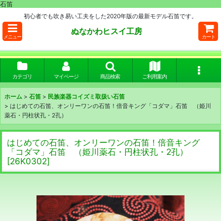
石笛
初心者でも吹き易い工夫をした2020年版の最新モデル石笛です。
ぬなかわヒスイ工房
メニュー
カート
カテゴリ
マイページ
商品検索
ご利用案内
ホーム
>
石笛
>
民族楽器コイズミ取扱い石笛
>
はじめての石笛、オンリーワンの石笛！倍音キング「コダマ」石笛 （姫川
薬石・円柱状孔・2孔）
はじめての石笛、オンリーワンの石笛！倍音キング
「コダマ」石笛 （姫川薬石・円柱状孔・2孔）
[
26K0302
]