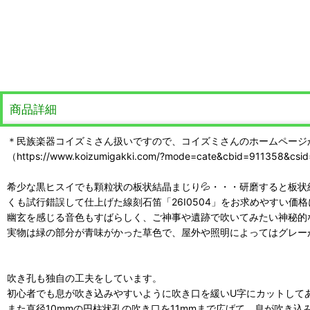
商品詳細
＊民族楽器コイズミさん扱いですので、コイズミさんのホームページ
（https://www.koizumigakki.com/?mode=cate&cbid=911358&csi
希少な黒ヒスイでも顆粒状の板状結晶まじり💦・・・研磨すると板状
くも試行錯誤して仕上げた線刻石笛「26I0504」をお求めやすい価
幽玄を感じる音色もすばらしく、ご神事や遺跡で吹いてみたい神秘的
実物は緑の部分が青味がかった草色で、屋外や照明によってはグレー
吹き孔も独自の工夫をしています。
初心者でも息が吹き込みやすいように吹き口を緩いU字にカットして
また直径10mmの円柱状孔の吹き口を11mmまで広げて、息が吹き