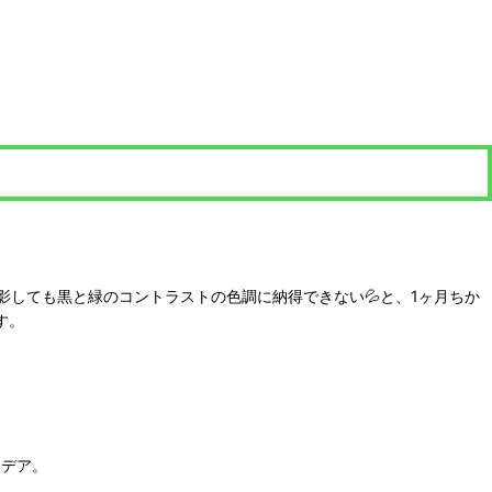
影しても黒と緑のコントラストの色調に納得できない💦と、1ヶ月ちか
す。
イデア。