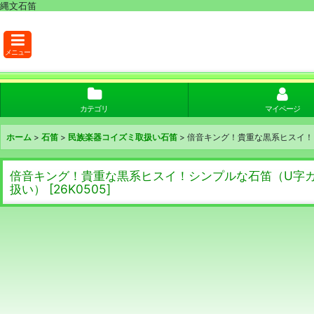
縄文石笛
メニュー
カテゴリ
マイページ
ホーム
>
石笛
>
民族楽器コイズミ取扱い石笛
>
倍音キング！貴重な黒系ヒスイ！
倍音キング！貴重な黒系ヒスイ！シンプルな石笛（U字カ
扱い）
[
26K0505
]