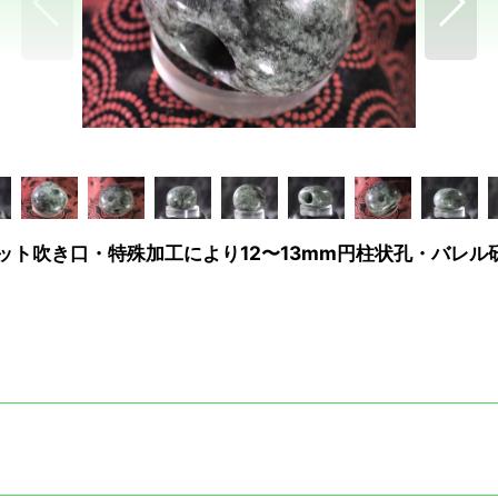
ット吹き口・特殊加工により12〜13mm円柱状孔・バレ