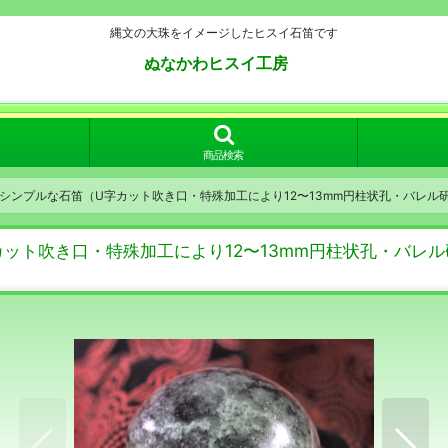
縄文の大珠をイメージしたヒスイ石笛です
ぬなかわヒスイ工房
商品検索
シンプルな石笛（U字カット吹き口・特殊加工により12〜13mm円柱状孔・バレ
ット吹き口・特殊加工により12〜13mm円柱状孔・バレ