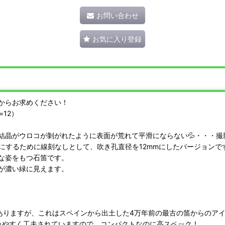
お問い合わせ
お気に入り登録
からお求めください！
d=12）
結晶がウロコが剝がれたように表面が荒れて平滑にならない💦・・・撮
格にするために線刻なしとして、吹き孔直径を12mmにしたバージョンで
な姿をもつ石笛です。
が濃い緑に見えます。
ありますが、これはスペインから出土した4万年前の最古の笛からのア
込みやすく工夫されていますので、コンパクトなのに高スペック！