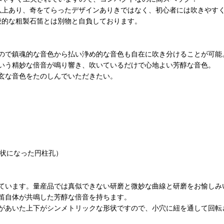
以上あり、奇をてらったデザインありきではなく、初心者には吹きやす
般的な粗製石笛とは別物と自負しております。
ので鎮魂的な音色から払い浄め的な音色も自在に吹き分けることが可能
いう精妙な倍音が鳴り響き、吹いているだけで心地よい芳醇な音色。
玄な音色をたのしんでいただきたい。
パ状になった円柱孔）
ています。量産品では真似できない研磨と微妙な曲線と研磨をお愉しみ
笛自体が共鳴した芳醇な倍音を持ちます。
があいた上下がシンメトリックな形状ですので、小穴に紐を通して回転