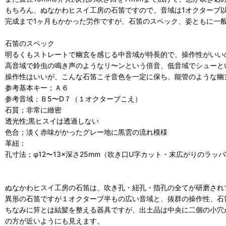
もちろん、ぬなかわヒスイ工房の石笛ですので、音域は1オクターブ
完成まで1ヶ月もかかった労作ですが、石笛のスペック、姿ともに一
石笛のスペック
明るくもストレートで幽玄を感じる中音域が特長的で、操作性がいい
高音域で鈴虫の鳴き声のようなリ〜ンという倍音、低音域でシューと
操作性はいいが、こんな石笛こそ音色を一定に保ち、能管のような幽
参考基本キー；Ａ６
参考音域；Ｂ5〜D７（１オクターブこえ）
石質；非常に緻密
透光性;黒ヒスイは透過しない
色合；淡く赤味がかったグレー地に黒雲の流れ模様
革紐：
孔寸法；φ12〜13×深さ25mm（吹き口U字カット・末広がりのラッ
ぬなかわヒスイ工房の石笛は、吹き孔・紐孔・指孔の全てが研磨され
異形の石笛ですが１オクターブ半もの広い音域と、抜群の操作性、石
ちなみに笄とは結髪を整える器具ですが、出土品は中央に二個の小穴
の方が近いようにも見えます。