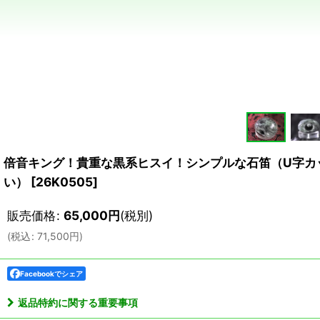
倍音キング！貴重な黒系ヒスイ！シンプルな石笛（U字カ
い）
[
26K0505
]
販売価格
:
65,000
円
(税別)
(
税込
:
71,500
円
)
Facebookでシェア
返品特約に関する重要事項