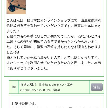
こんばんは、数日前にオンラインショップにて、山道紋線刻彩
色蛇紋岩石笛を買わせていただいた者です。無事に手元に届き
ました！
石笛そのものを手に取るのが初めてでしたが、ぬなかわヒスイ
工房さんの作品が初めての石笛で良かったと心から思いまし
た。そして同時に、複数の石笛を持ちたくなる理由もわかりま
した(笑)
添えられていた手紙も温かいもので、とても嬉しかったです。
またショップを利用させていただきたいなと思いました。本当
にありがとうございました。
ちさと様！
投稿者
:
ぬなかわヒスイ工房
Re
返信
No.8
2017
03
27
22:05:24
年
月
日
お便り恐縮です。