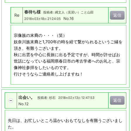
春待ち様
投稿者
:
縄文人（見習い）こと山田
Re
返信
No.16
2018
03
18
21:24:05
年
月
日
宗像族の末裔の・・・（笑）
奴奈川族末裔と1,700年の時を経て繋がられるというご縁を
頂き、有難うございます。
秋に出雲を中心に長旅に出る予定ですが、時間が許せばお
世話になっている福岡県春日市の考古学者へのお礼と、宗
像神社参拝をしたいものです。
行けそうならご連絡差し上げますね！
出会い。
投稿者
:
杉石
2018
02
13
12:47:53
年
月
日
返信
No.12
先日は、お忙しいところ温かいおもてなしを有難うございまし
た。