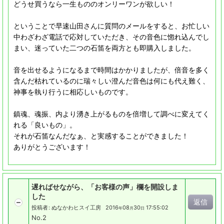
どうせ買うなら一生もののオンリーワンが欲しい！
ということで早速山田さんに質問のメールをすると、お忙しい
中わざわざ電話で応対していただき、その音色に惚れ込んでし
まい、迷っていた二つの石笛を両方とも即購入しました。
音を出せるようになるまで時間はかかりましたが、倍音を多く
含んだ枯れているのに瑞々しい澄んだ音色は何にも代え難く、
神事を執り行うに相応しいものです。
鎮魂、魂振、内より湧き上がるものを倍増して調べに変えてく
れる「良いもの」。
それが石笛なんだなぁ、と実感することができました！
ありがとうございます！
遅ればせながら、「お客様の声」欄を開設しま
した
返信
投稿者
:
ぬなかわヒスイ工房
2016
08
30
17:55:02
年
月
日
No.2