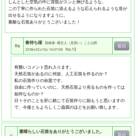
しんとした空気の中に背筋がスンと伸びるような。
この丁寧に作られた石笛に添えるような応えられるような音が
出せるようになりますように。
素敵な石笛ありがとうございました！
春待ち様
投稿者
:
縄文人（見習い）こと山田
Re
返信
No.13
2018
02
13
14:07:06
年
月
日
有難いコメント恐れ入ります。
天然石笛があるのに何故、人工石笛を作るのか？
私の石笛作りの命題です。
自由に作っていいのに、天然石笛より劣るものを作っては
如何なものか？
日々そのことを肝に銘じて石笛作りに励もうと思いますの
で、今後ともよろしくご贔屓のほどをお願い致します。
素晴らしい石笛をありがとうございました。
返信