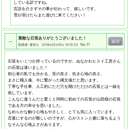
している訳ですね。
言語を介さずその事が伝わって、嬉しいです。
雪が溶けたらまた遊びに来てください！
素敵な石笛ありがとうございました！
返信
No.11
投稿者
:
春待ち
2018
02
05
14:15:23
年
月
日
石笛をいくつか持っているのですが、ぬなかわヒスイ工房さん
の石笛は違いました！
初心者の私でも分かる、音の良さ、吹き心地の良さ。
まさに職人魂、今に繋がった縄文魂だと思います。
丁寧な手仕事、人工的にただ穴を開けただけの石笛とは一線を
画しています。
こんなに違うんだと驚くと同時に初めての石笛が山田様の石笛
である方の幸せを思いました。
なめらかな触り心地もやさしく、とても気に入っています。
言葉にするのが難しいのですが、心がストンと腑に落ちるよう
なそんな心地よさがあります。