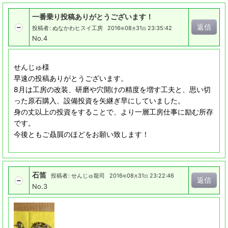
一番乗り投稿ありがとうございます！
返信
投稿者
:
ぬなかわヒスイ工房
2016
08
31
23:35:42
年
月
日
No.4
せんじゅ様
早速の投稿ありがとうございます。
8月は工房の改装、研磨や穴開けの精度を増す工夫と、思い切
った原石購入、設備投資を矢継ぎ早にしていました。
身の丈以上の投資をすることで、より一層工房仕事に励む所存
です。
今後ともご贔屓のほどをお願い致します！
石笛
投稿者
:
せんじゅ龍司
2016
08
31
23:22:46
年
月
日
返信
No.3