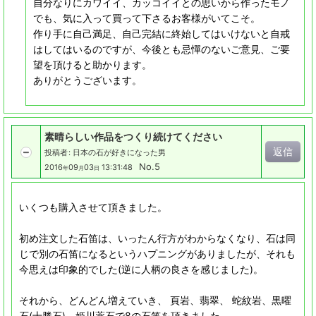
自分なりにカワイイ、カッコイイとの思いから作ったモノ
でも、気に入って買って下さるお客様がいてこそ。
作り手に自己満足、自己完結に終始してはいけないと自戒
はしてはいるのですが、今後とも忌憚のないご意見、ご要
望を頂けると助かります。
ありがとうございます。
素晴らしい作品をつくり続けてください
返信
投稿者
:
日本の石が好きになった男
No.5
2016
09
03
13:31:48
年
月
日
いくつも購入させて頂きました。
初め注文した石笛は、いったん行方がわからなくなり、石は同
じで別の石笛になるというハプニングがありましたが、それも
今思えは印象的でした(逆に人柄の良さを感じました)。
それから、どんどん増えていき、 頁岩、翡翠、 蛇紋岩、黒曜
石(十勝石)、姫川薬石で8の石笛を頂きました。