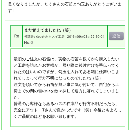
長くなりましたが、たくさんの石笛と勾玉ありがとうございま
す！
まだ覚えてましたね（笑）
Re
返信
投稿者
:
ぬなかわヒスイ工房
2016
09
03
22:30:04
年
月
日
No.6
最初のご注文の石笛は、実物の石笛を観てから購入したい
と工房を訪れたお客様が、帰り際に後片付けを手伝ってく
れたのはいいのですが、勾玉を入れてある箱に仕舞いこま
れてしまって行方不明になったのでしたね（笑）
注文を頂いてから石笛が無い事に気が付いて、自宅から工
房までの間の雪の中を散々探して途方に暮れてしまいまし
た。
普通のお客様ならあるハズの在庫品が行方不明だったら、
完全にアウト！Tさんで良かったです（笑）今後ともよろし
くご贔屓のほどをお願い致します。