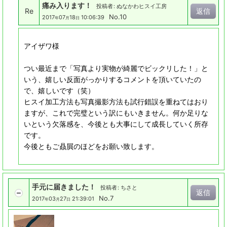
痛み入ります！
投稿者
:
ぬなかわヒスイ工房
Re
返信
No.10
2017
07
18
10:06:39
年
月
日
アイザワ様
つい最近まで「写真より実物が綺麗でビックリした！」と
いう、嬉しい反面がっかりするコメントを頂いていたの
で、嬉しいです（笑）
ヒスイ加工方法も写真撮影方法も試行錯誤を重ねてはおり
ますが、これで完璧という訳にもいきません。何か足りな
いという欠落感を、今後とも大事にして成長していく所存
です。
今後ともご贔屓のほどをお願い致します。
手元に届きました！
投稿者
:
ちさと
返信
No.7
2017
03
27
21:39:01
年
月
日