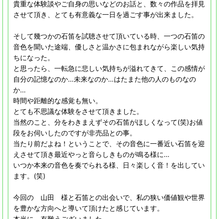
貴重な体験談やご自身の思いなどのお話と、数々の作品を拝見
させて頂き、とても有意義な一日を過ごす事が出来ました。
そして幾つかの石笛を試聴させて頂いている時、一つの石笛の
音色を聞いた途端、優しさと温かさに包まれながら楽しい気持
ちになった。
と思ったら、一転急に悲しい気持ちが溢れてきて、この感情が
自分の記憶なのか…未来なのか…はたまた他の人のものなの
か…
時間や距離的な感覚も無い。
とても不思議な体験をさせて頂きました。
当然のこと、分をわきまえずその石笛がほしくなって(笑)お値
段をお伺いしたのですが非売品との事。
当たり前だよね！ということで、その音色に一番近い石笛を迎
えさせて頂き最近やっと音らしきものが鳴る様に…
いつか本来の音色を奏でられる様、日々楽しく音！を出してい
ます。(笑)
今回の 山田 様と石笛との出会いで、私の狭い価値観や世界
を豊かな方向へと導いて頂けたと感じています。
本当に、有難うございました。