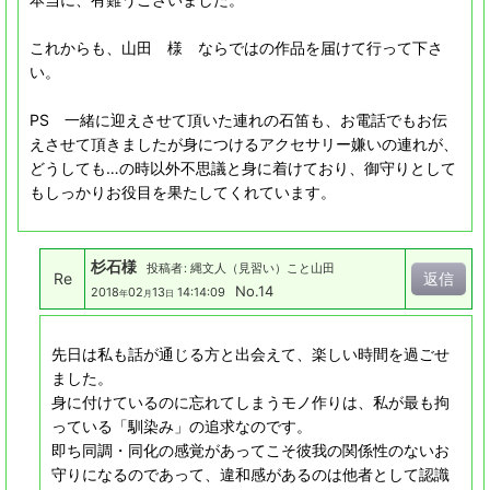
これからも、山田 様 ならではの作品を届けて行って下さ
い。
PS 一緒に迎えさせて頂いた連れの石笛も、お電話でもお伝
えさせて頂きましたが身につけるアクセサリー嫌いの連れが、
どうしても…の時以外不思議と身に着けており、御守りとして
もしっかりお役目を果たしてくれています。
杉石様
投稿者
:
縄文人（見習い）こと山田
Re
返信
No.14
2018
02
13
14:14:09
年
月
日
先日は私も話が通じる方と出会えて、楽しい時間を過ごせ
ました。
身に付けているのに忘れてしまうモノ作りは、私が最も拘
っている「馴染み」の追求なのです。
即ち同調・同化の感覚があってこそ彼我の関係性のないお
守りになるのであって、違和感があるのは他者として認識