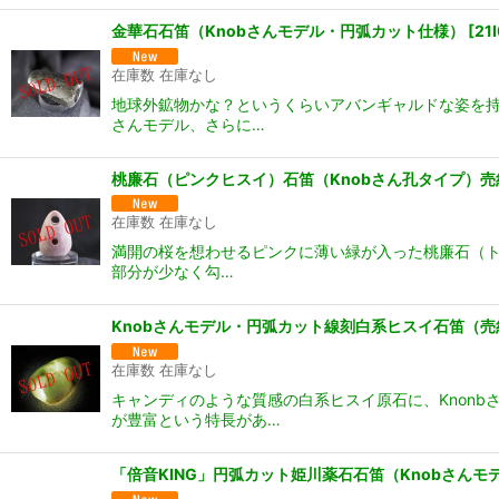
金華石石笛（Knobさんモデル・円弧カット仕様）
[
21
在庫数 在庫なし
地球外鉱物かな？というくらいアバンギャルドな姿を持
さんモデル、さらに…
桃廉石（ピンクヒスイ）石笛（Knobさん孔タイプ）売
在庫数 在庫なし
満開の桜を想わせるピンクに薄い緑が入った桃廉石（トウ
部分が少なく勾…
Knobさんモデル・円弧カット線刻白系ヒスイ石笛（売
在庫数 在庫なし
キャンディのような質感の白系ヒスイ原石に、Knon
が豊富という特長があ…
「倍音KING」円弧カット姫川薬石石笛（Knobさんモ