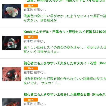
「浅黄」Knobさんモデル・円弧カットヒスイ石笛
[
22
在庫数 在庫なし
浅黄色の空に白い雲がかかったようなヒスイの原石の姿
が大きい、倍音成分が…
Knobさんモデル・円弧カット圧砕ヒスイ石笛
[
22100
在庫数 在庫なし
荒々しい圧砕ヒスイの原石の姿を活かし、Knonbさ
富という特長がありま…
初心者にもふきやすい工夫をしたサヌカイト石笛（Kn
在庫数 在庫なし
旧石器時代から打製石器が作られていた讃岐産のサヌカ
良いです。 サヌカイト…
初心者にもふきやすい工夫をした黒曜石石笛（Knob
在庫数 在庫なし