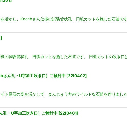
11201
]
を活かし、Knonbさん仕様の試験管状孔、円弧カットを施した石笛で
1
]
ん仕様の試験管状孔、円弧カットを施した石笛です。 円弧カットの吹き
obさん孔・U字加工吹き口）ご検討中
[
22I0402
]
イト原石の姿を活かして、まんじゅう方のワイルドな石笛を作りました
さん孔・U字加工吹き口）ご検討中
[
22I0401
]