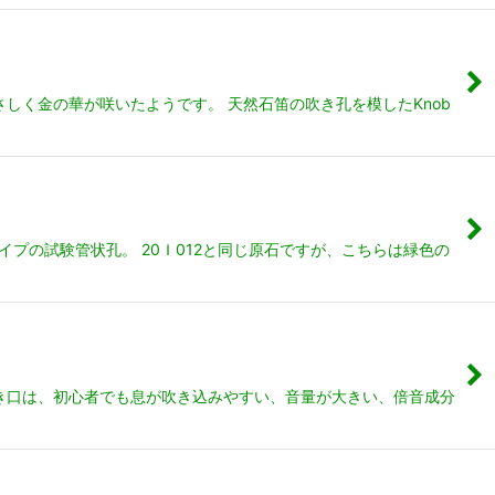
しく金の華が咲いたようです。 天然石笛の吹き孔を模したKnob
プの試験管状孔。 20Ｉ012と同じ原石ですが、こちらは緑色の
吹き口は、初心者でも息が吹き込みやすい、音量が大きい、倍音成分