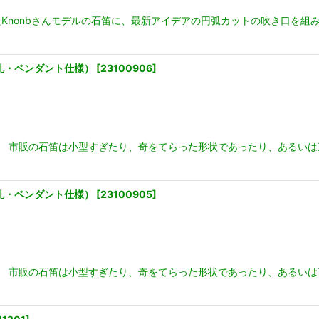
Knonbさんモデルの石笛に、最新アイデアの円弧カットの吹き口を組
ん孔・ペンダント仕様）
[
23100906
]
。 市販の石笛は小型すぎたり、奇をてらった形状であったり、あるいは直
ん孔・ペンダント仕様）
[
23100905
]
。 市販の石笛は小型すぎたり、奇をてらった形状であったり、あるいは直