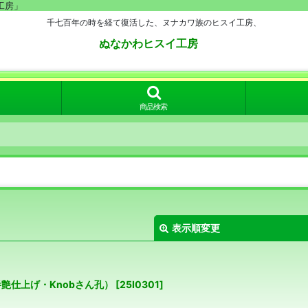
工房」
千七百年の時を経て復活した、ヌナカワ族のヒスイ工房、
ぬなかわヒスイ工房
商品検索
表示順変更
艶仕上げ・Knobさん孔）
[
25I0301
]