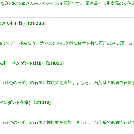
な形のKnonbさんモデルのヒスイ石笛です。 量産品とは別次元の立
bさん孔仕様）
[
21I030
]
石笛ですが、極端なうす造りのために芳醇な倍音を持つ石笛のみに冠する
さん孔・ペンダント仕様）
[
21I025
]
（緑色の石英）の石笛に螺旋紋を線刻しました。 石英系の鉱物で石笛
・ペンダント仕様）
[
21I019
]
（緑色の石英）の石笛に螺旋紋を線刻しました。 石英系の鉱物で石笛