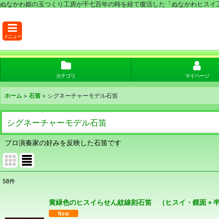
ぬなかわ姫の玉つくり工房が千七百年の時を経て復活した「ぬなかわヒスイ
メニュー
カテゴリ
マイページ
ホーム
>
石笛
>
シグネーチャーモデル石笛
シグネーチャーモデル石笛
プロ演奏家の好みを反映した石笛です
58
件
表示数
:
黄緑色のヒスイらせん紋線刻石笛 （ヒスイ・鏡面＋半
並び順
: