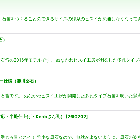
絞り込む
 石笛をつくることのできるサイズの緑系のヒスイが流通しなくなって
石）
石笛の2016年モデルです。 ぬなかわヒスイ工房が開発した多孔タイプ
ー仕様（姫川薬石）
石笛です。 ぬなかわヒスイ工房が開発した多孔タイプ石笛を吹いた鷲声
応・半艶仕上げ・Knobさん孔）
[
26I0202
]
準じる青ヒスイ！ 希少な原石なので、無駄が出ないように、原石の姿を