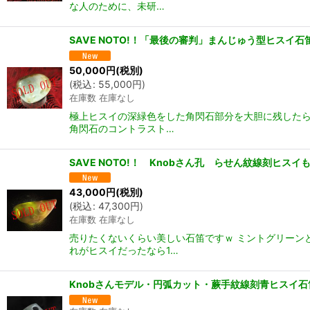
な人のために、未研…
SAVE NOTO!！「最後の審判」まんじゅう型ヒスイ石
50,000
円
(税別)
(
税込
:
55,000
円
)
在庫数 在庫なし
極上ヒスイの深緑色をした角閃石部分を大胆に残したら
角閃石のコントラスト…
SAVE NOTO!！ Knobさん孔 らせん紋線刻ヒ
43,000
円
(税別)
(
税込
:
47,300
円
)
在庫数 在庫なし
売りたくないくらい美しい石笛ですｗ ミントグリーン
れがヒスイだったなら1…
Knobさんモデル・円弧カット・蕨手紋線刻青ヒスイ