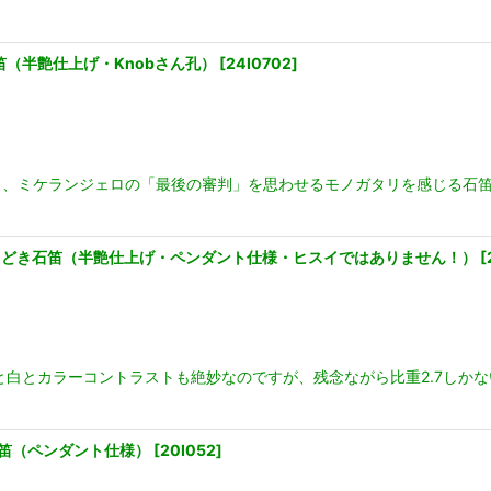
笛（半艶仕上げ・Knobさん孔）
[
24I0702
]
、ミケランジェロの「最後の審判」を思わせるモノガタリを感じる石笛
スイもどき石笛（半艶仕上げ・ペンダント仕様・ヒスイではありません！）
[
と白とカラーコントラストも絶妙なのですが、残念ながら比重2.7しか
石笛（ペンダント仕様）
[
20I052
]