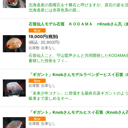
北海道産の黒曜石を十勝石と呼びますが、原石の姿を活
北海道産には赤茶色系の斑…
石笛仙人モデル石笛 ＫＯＤＡＭＡ +Knobさん孔（
19,000
円
(税別)
(
税込
:
20,900
円
)
在庫数 在庫なし
石笛仙人こと、守山鷲声さんと共同開発したKODAMA
蓄積した技術をフィ…
「ギガント」Knobさんモデルラベンダーヒスイ石笛（
在庫数 在庫なし
「未来少年コナン」に登場する最終兵器ギガントのよう
級者まで楽しめるオー…
「ギガント」Knobさんモデルヒスイ石笛（Knobさん
在庫数 在庫なし