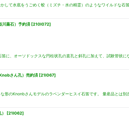
かして水底をうごめく蛟（ミズチ・水の精霊）のようなワイルドな石笛
姫川薬石）予約済
[
210I072
]
石笛に、オーソドックスな円柱状孔の直孔と斜孔に加えて、試験管状にな
Knobさん孔）売約済
[
21I067
]
な形のKnonbさんモデルのラベンダーヒスイ石笛です。 量産品とは
孔）
[
21I062
]