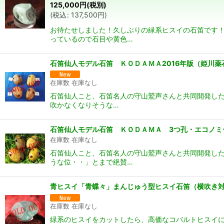
125,000
円
(税別)
(
税込
:
137,500
円
)
お待たせしました！久しぶりの緑系ヒスイの石笛です！
っているので石目や黄色…
石笛仙人モデル石笛 ＫＯＤＡＭＡ2016年版（姫川薬
在庫数 在庫なし
石笛仙人こと、石笛名人の守山鷲声さんと共同開発した
吹かなくなりそうな…
石笛仙人モデル石笛 ＫＯＤＡＭＡ 3つ孔・エコノミ
在庫数 在庫なし
石笛仙人こと、石笛名人の守山鷲声さんと共同開発した
うな位・・」とまで絶賛…
青ヒスイ「青蝶々」まんじゅう型ヒスイ石笛（横吹き対
在庫数 在庫なし
緑系のヒスイをカットしたら、高価なコバルトヒスイに