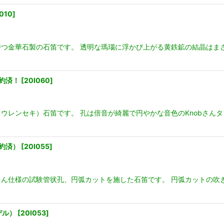
I010
]
つ金華石製の石笛です。 透明な瑪瑙に浮かび上がる黄鉄鉱の結晶はまさ
約済！
[
20I060
]
レンセキ）石笛です。 孔は倍音が綺麗で円やかな音色のKnobさんタイ
約済）
[
20I055
]
bさん仕様の試験管状孔、円弧カットを施した石笛です。 円弧カットの
デル）
[
20I053
]