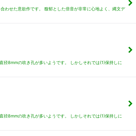
み合わせた意欲作です。 馥郁とした倍音が非常に心地よく、縄文デ
径8mmの吹き孔が多いようです。 しかしそれでは(1)保持しに
径8mmの吹き孔が多いようです。 しかしそれでは(1)保持しに