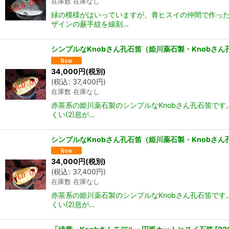
在庫数 在庫なし
緑の模様がはいっていますが、青ヒスイの仲間で作った
ザインの蕨手紋を線刻…
シンプルなKnobさん孔石笛（姫川薬石製・Knobさ
34,000
円
(税別)
(
税込
:
37,400
円
)
在庫数 在庫なし
赤茶系の姫川薬石製のシンプルなKnobさん孔石笛です
くい(2)息が…
シンプルなKnobさん孔石笛（姫川薬石製・Knobさ
34,000
円
(税別)
(
税込
:
37,400
円
)
在庫数 在庫なし
赤茶系の姫川薬石製のシンプルなKnobさん孔石笛です
くい(2)息が…