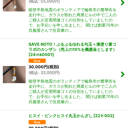
(
税込
:
55,000
円
)
能登半島地震のボランティアで輪島市の繁華街を
走行中に、ガラスが割れた商業ビルの中で二人の
ご婦人が災害関連ゴミの分別をしていましたの
で、お手伝いを申し出ました。 聞けば創業70年の
呉服屋さんで住居兼の…
SAVE NOTO！ぷるぷるゆれる勾玉＋漆塗り箸コ
ラボのカンザシ（売上の10%を義援金とします）
[
24ｍk0501
]
30,000
円
(税別)
(
税込
:
33,000
円
)
能登半島地震のボランティアで輪島市の繁華街を
走行中に、ガラスが割れた商業ビルの中で二人の
ご婦人が災害関連ゴミの分別をしていましたの
で、お手伝いを申し出ました。 聞けば創業70年の
呉服屋さんで住居兼の…
ヒスイ・ピンクヒスイ丸玉かんざし
[
22Ｋ002
]