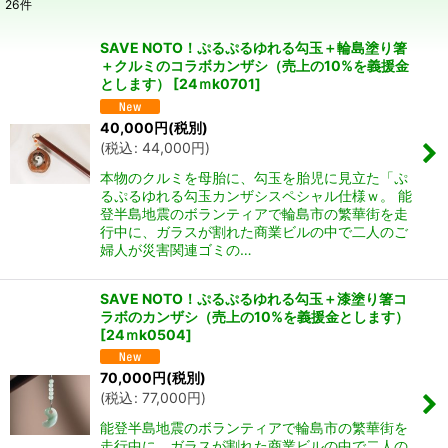
26
件
表示数
:
SAVE NOTO！ぷるぷるゆれる勾玉＋輪島塗り箸
＋クルミのコラボカンザシ（売上の10%を義援金
並び順
:
とします）
[
24ｍk0701
]
40,000
円
(税別)
絞り込む
(
税込
:
44,000
円
)
本物のクルミを母胎に、勾玉を胎児に見立た「ぷ
るぷるゆれる勾玉カンザシスペシャル仕様ｗ。 能
登半島地震のボランティアで輪島市の繁華街を走
行中に、ガラスが割れた商業ビルの中で二人のご
婦人が災害関連ゴミの…
SAVE NOTO！ぷるぷるゆれる勾玉＋漆塗り箸コ
ラボのカンザシ（売上の10%を義援金とします）
[
24ｍk0504
]
70,000
円
(税別)
(
税込
:
77,000
円
)
能登半島地震のボランティアで輪島市の繁華街を
走行中に、ガラスが割れた商業ビルの中で二人の