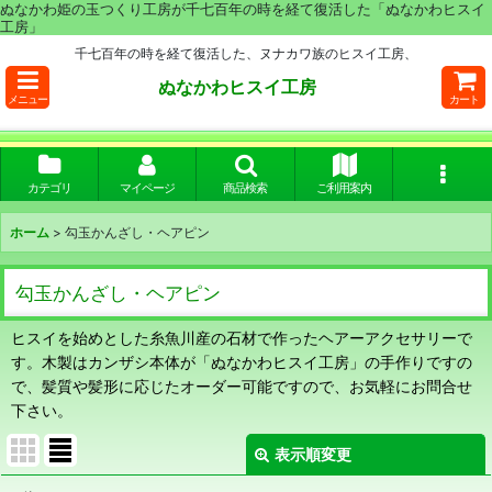
ぬなかわ姫の玉つくり工房が千七百年の時を経て復活した「ぬなかわヒスイ
工房」
千七百年の時を経て復活した、ヌナカワ族のヒスイ工房、
ぬなかわヒスイ工房
メニュー
カート
カテゴリ
マイページ
商品検索
ご利用案内
ホーム
>
勾玉かんざし・ヘアピン
勾玉かんざし・ヘアピン
ヒスイを始めとした糸魚川産の石材で作ったヘアーアクセサリーで
す。木製はカンザシ本体が「ぬなかわヒスイ工房」の手作りですの
で、髪質や髪形に応じたオーダー可能ですので、お気軽にお問合せ
下さい。
表示順変更
閉じる