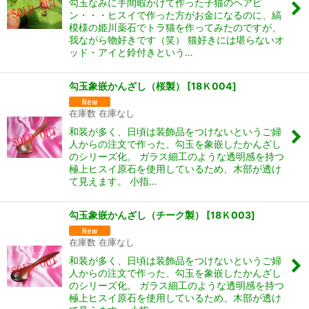
勾玉なみに手間暇かけて作った子猫のヘアピ
ン・・・ヒスイで作った方がお金になるのに、縞
模様の姫川薬石でトラ猫を作ってみたのですが、
我ながら物好きです（笑） 猫好きには堪らないオ
ッド・アイと鈴付きという…
勾玉象嵌かんざし（桜製）
[
18Ｋ004
]
在庫数 在庫なし
和装が多く、日頃は装飾品をつけないというご婦
人からの注文で作った、勾玉を象嵌したかんざし
のシリーズ化。 ガラス細工のような透明感を持つ
極上ヒスイ原石を使用しているため、木部が透け
て見えます。 小指…
勾玉象嵌かんざし（チーク製）
[
18Ｋ003
]
在庫数 在庫なし
和装が多く、日頃は装飾品をつけないというご婦
人からの注文で作った、勾玉を象嵌したかんざし
のシリーズ化。 ガラス細工のような透明感を持つ
極上ヒスイ原石を使用しているため、木部が透け