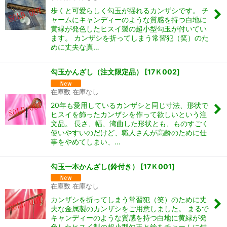
歩くと可愛らしく勾玉が揺れるカンザシです。 チ
ャームにキャンディーのような質感を持つ白地に
黄緑が発色したヒスイ製の超小型勾玉が付いてい
ます。 カンザシを折ってしまう常習犯（笑）のた
めに丈夫な真…
勾玉かんざし（注文限定品）
[
17Ｋ002
]
在庫数 在庫なし
20年も愛用しているカンザシと同じ寸法、形状で
ヒスイを飾ったカンザシを作って欲しいという注
文品。 長さ、幅、湾曲した形状とも、ものすごく
使いやすいのだけど、職人さんが高齢のために仕
事をやめてしまい、…
勾玉一本かんざし(鈴付き）
[
17Ｋ001
]
在庫数 在庫なし
カンザシを折ってしまう常習犯（笑）のために丈
夫な金属製のカンザシをご用意しました。 まるで
キャンディーのような質感を持つ白地に黄緑が発
色したヒスイ製の超小型勾玉と鈴をチャームに付