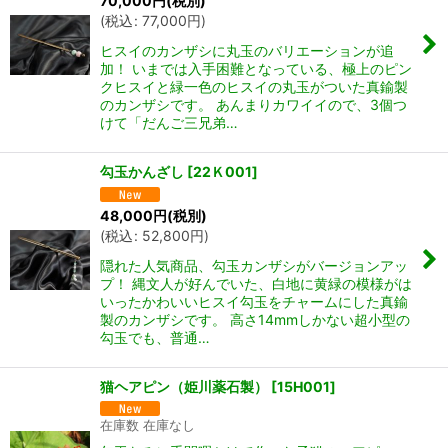
70,000
円
(税別)
(
税込
:
77,000
円
)
ヒスイのカンザシに丸玉のバリエーションが追
加！ いまでは入手困難となっている、極上のピン
クヒスイと緑一色のヒスイの丸玉がついた真鍮製
のカンザシです。 あんまりカワイイので、3個つ
けて「だんご三兄弟…
勾玉かんざし
[
22Ｋ001
]
48,000
円
(税別)
(
税込
:
52,800
円
)
隠れた人気商品、勾玉カンザシがバージョンアッ
プ！ 縄文人が好んでいた、白地に黄緑の模様がは
いったかわいいヒスイ勾玉をチャームにした真鍮
製のカンザシです。 高さ14mmしかない超小型の
勾玉でも、普通…
猫ヘアピン（姫川薬石製）
[
15H001
]
在庫数 在庫なし