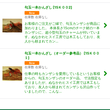
勾玉一本かんざし
[
15Ｋ００2
]
在庫数 在庫なし
お客様のご注文がご縁で、勾玉カンザシが商品に
加わりました。 本体長さ15cmのチーク材の一本
カンザシに、超小型勾玉のチャームが付いていま
す。ぬなかわヒスイ工房では木工もしており、友
人から頼まれてカン…
勾玉一本かんざし（オーダー参考品）
[
15Ｋ００
１
]
在庫数 在庫なし
仕事の時もカンザシを愛用しているというお客様
からの、勾玉カンザシのオーダー品。 寸法指定も
ありましたが、ぬなかわヒスイ工房では木工もし
ており、友人から頼まれてカンザシも沢山作って
いましたので、こんな…