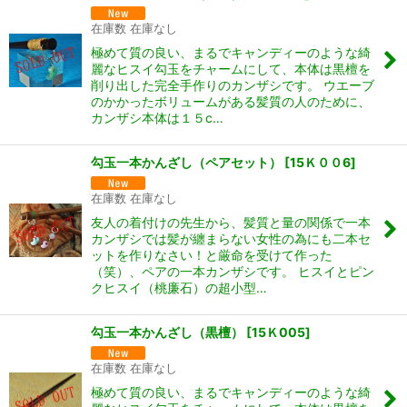
在庫数 在庫なし
極めて質の良い、まるでキャンディーのような綺
麗なヒスイ勾玉をチャームにして、本体は黒檀を
削り出した完全手作りのカンザシです。 ウエーブ
のかかったボリュームがある髪質の人のために、
カンザシ本体は１５c…
勾玉一本かんざし（ペアセット）
[
15Ｋ００6
]
在庫数 在庫なし
友人の着付けの先生から、髪質と量の関係で一本
カンザシでは髪が纏まらない女性の為にも二本セ
ットを作りなさい！と厳命を受けて作った
（笑）、ペアの一本カンザシです。 ヒスイとピン
クヒスイ（桃廉石）の超小型…
勾玉一本かんざし（黒檀）
[
15Ｋ005
]
在庫数 在庫なし
極めて質の良い、まるでキャンディーのような綺