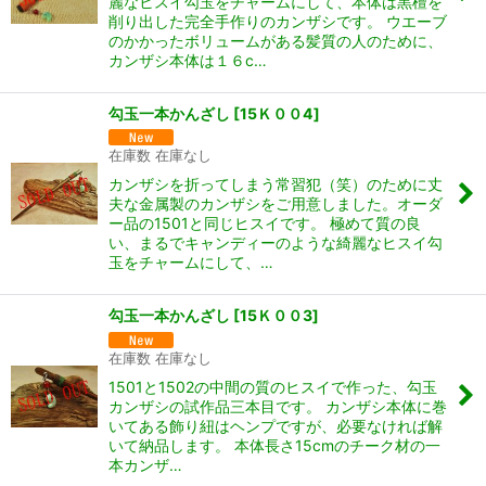
麗なヒスイ勾玉をチャームにして、本体は黒檀を
削り出した完全手作りのカンザシです。 ウエーブ
のかかったボリュームがある髪質の人のために、
カンザシ本体は１６c…
勾玉一本かんざし
[
15Ｋ００4
]
在庫数 在庫なし
カンザシを折ってしまう常習犯（笑）のために丈
夫な金属製のカンザシをご用意しました。オーダ
ー品の1501と同じヒスイです。 極めて質の良
い、まるでキャンディーのような綺麗なヒスイ勾
玉をチャームにして、…
勾玉一本かんざし
[
15Ｋ００3
]
在庫数 在庫なし
1501と1502の中間の質のヒスイで作った、勾玉
カンザシの試作品三本目です。 カンザシ本体に巻
いてある飾り紐はヘンプですが、必要なければ解
いて納品します。 本体長さ15cmのチーク材の一
本カンザ…