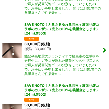
ご婦人が災害関連ゴミの分別をしていましたの
で、お手伝いを申し出ました。 聞けば創業70年の
呉服屋さんで住居兼の…
SAVE NOTO！ぷるぷるゆれる勾玉＋漆塗り箸コ
ラボのカンザシ（売上の10%を義援金とします）
[
24ｍk0503
]
30,000
円
(税別)
(
税込
:
33,000
円
)
能登半島地震のボランティアで輪島市の繁華街を
走行中に、ガラスが割れた商業ビルの中で二人の
ご婦人が災害関連ゴミの分別をしていましたの
で、お手伝いを申し出ました。 聞けば創業70年の
呉服屋さんで住居兼の…
SAVE NOTO！ぷるぷるゆれる勾玉＋漆塗り箸コ
ラボのカンザシ（売上の10%を義援金とします）
[
24ｍk0502
]
50,000
円
(税別)