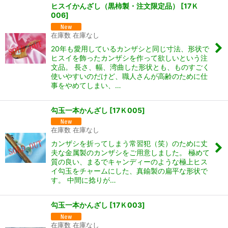
ヒスイかんざし（黒柿製・注文限定品）
[
17Ｋ
006
]
在庫数 在庫なし
20年も愛用しているカンザシと同じ寸法、形状で
ヒスイを飾ったカンザシを作って欲しいという注
文品。 長さ、幅、湾曲した形状とも、ものすごく
使いやすいのだけど、職人さんが高齢のために仕
事をやめてしまい、…
勾玉一本かんざし
[
17Ｋ005
]
在庫数 在庫なし
カンザシを折ってしまう常習犯（笑）のために丈
夫な金属製のカンザシをご用意しました。 極めて
質の良い、まるでキャンディーのような極上ヒス
イ勾玉をチャームにした、真鍮製の扁平な形状で
す。 中間に捻りが…
勾玉一本かんざし
[
17Ｋ003
]
在庫数 在庫なし