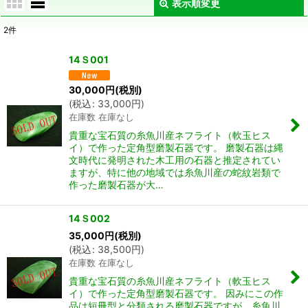
表示順変更
閉じる
2
件
表示数
:
14Ｓ001
並び順
:
30,000
円
(税別)
(
税込
:
33,000
円
)
在庫数 在庫なし
絞り込む
貴重な宝石質の糸魚川産ネフライト（軟玉ヒス
イ）で作った定角型磨製石器です。 磨製石器は縄
文時代に発明された木工用の石器と推定されてい
ますが、特に他の地域では糸魚川産の蛇紋岩類で
作った磨製石器が大…
14Ｓ002
35,000
円
(税別)
(
税込
:
38,500
円
)
在庫数 在庫なし
貴重な宝石質の糸魚川産ネフライト（軟玉ヒス
イ）で作った定角型磨製石器です。 因みにこの作
品は短冊型と分類される磨製石器ですが、糸魚川