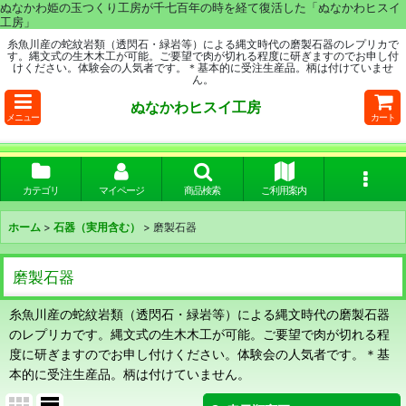
ぬなかわ姫の玉つくり工房が千七百年の時を経て復活した「ぬなかわヒスイ
工房」
糸魚川産の蛇紋岩類（透閃石・緑岩等）による縄文時代の磨製石器のレプリカで
す。縄文式の生木木工が可能。ご要望で肉が切れる程度に研ぎますのでお申し付
けください。体験会の人気者です。＊基本的に受注生産品。柄は付けていませ
ん。
ぬなかわヒスイ工房
メニュー
カート
カテゴリ
マイページ
商品検索
ご利用案内
ホーム
>
石器（実用含む）
>
磨製石器
磨製石器
糸魚川産の蛇紋岩類（透閃石・緑岩等）による縄文時代の磨製石器
のレプリカです。縄文式の生木木工が可能。ご要望で肉が切れる程
度に研ぎますのでお申し付けください。体験会の人気者です。＊基
本的に受注生産品。柄は付けていません。