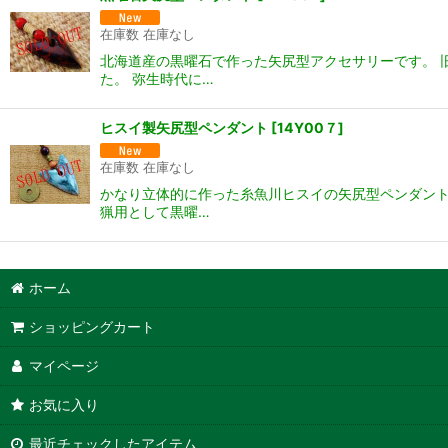
在庫数 在庫なし
北海道産の黒曜石で作った矢尻型アクセサリーです。 
た。 弥生時代に…
ヒスイ製矢尻型ペンダント
[
14Y00７
]
在庫数 在庫なし
かなり立体的に作った糸魚川ヒスイの矢尻型ペンダント
猟用として黒曜…
ホーム
ショッピングカート
マイページ
お気に入り
最近チェックしたアイテム