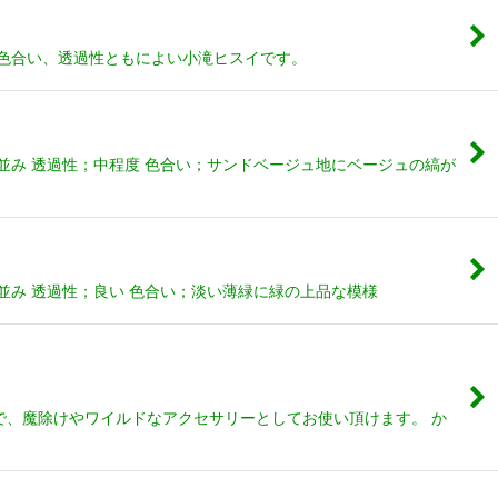
；色合い、透過性ともによい小滝ヒスイです。
並み 透過性；中程度 色合い；サンドベージュ地にベージュの縞が
並み 透過性；良い 色合い；淡い薄緑に緑の上品な模様
で、魔除けやワイルドなアクセサリーとしてお使い頂けます。 か