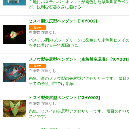
白地にパステルバイオレットが発色した糸魚川産ラベン
が、鋭利な石器を身に着ける…
ヒスイ製矢尻型ペンダント
[
16Y002
]
在庫数 在庫なし
パステル調のブルーグリーンに発色した糸魚川ヒスイの
を身に着ける事で魔除けに…
メノウ製矢尻型ペンダント（糸魚川産瑪瑙）
[
16Y001
]
在庫数 在庫なし
糸魚川産のメノウ製の矢尻型アクセサリーです。 薄目
っての糸魚川市では青海…
ヒスイ製矢尻型ペンダント
[
13HY002
]
在庫数 在庫なし
糸魚川ヒスイの矢尻型アクセサリーです。 薄目の作り
スイです。