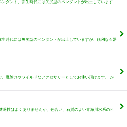
ペンダント、弥生時代には矢尻型のペンダントが出土しています
弥生時代には矢尻型のペンダントが出土していますが、鋭利な石器
で、魔除けやワイルドなアクセサリーとしてお使い頂けます。 か
；透過性はよくありませんが、色合い、石質のよい青海川水系のヒ