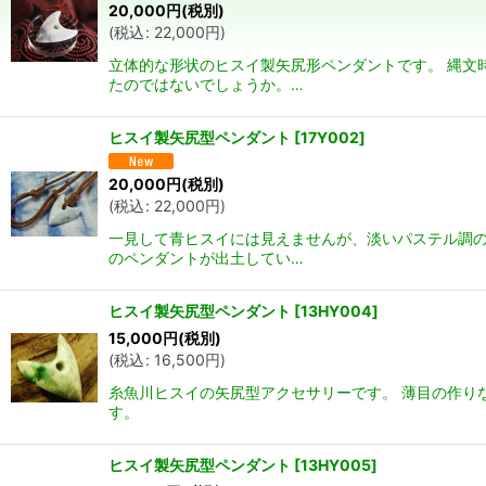
20,000
円
(税別)
(
税込
:
22,000
円
)
立体的な形状のヒスイ製矢尻形ペンダントです。 縄文
たのではないでしょうか。…
ヒスイ製矢尻型ペンダント
[
17Y002
]
20,000
円
(税別)
(
税込
:
22,000
円
)
一見して青ヒスイには見えませんが、淡いパステル調の
のペンダントが出土してい…
ヒスイ製矢尻型ペンダント
[
13HY004
]
15,000
円
(税別)
(
税込
:
16,500
円
)
糸魚川ヒスイの矢尻型アクセサリーです。 薄目の作り
す。
ヒスイ製矢尻型ペンダント
[
13HY005
]