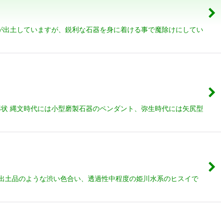
が出土していますが、鋭利な石器を身に着ける事で魔除けにしてい
状 縄文時代には小型磨製石器のペンダント、弥生時代には矢尻型
；出土品のような渋い色合い、透過性中程度の姫川水系のヒスイで