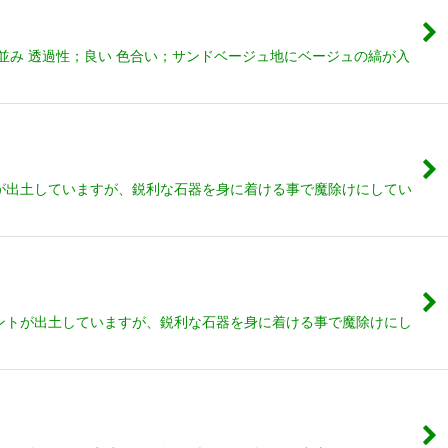
並み 透過性；良い 色合い；サンドベージュ地にベージュの縞が入
が出土していますが、鋭利な石器を身に着ける事で魔除けにしてい
ントが出土していますが、鋭利な石器を身に着ける事で魔除けにし