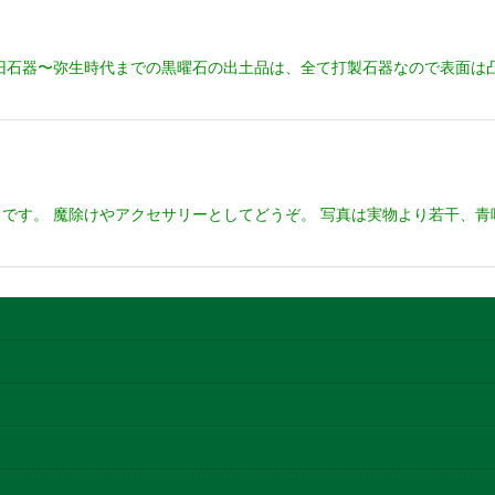
旧石器〜弥生時代までの黒曜石の出土品は、全て打製石器なので表面は
です。 魔除けやアクセサリーとしてどうぞ。 写真は実物より若干、青