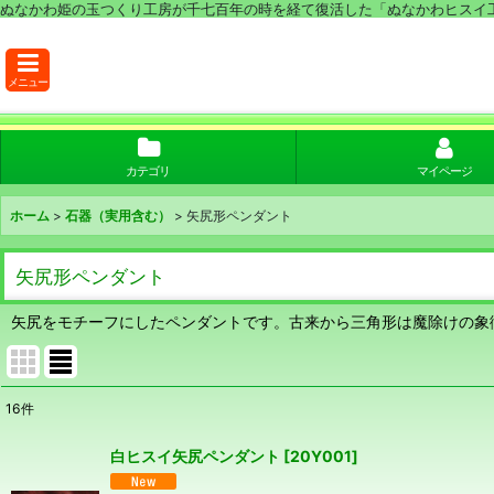
ぬなかわ姫の玉つくり工房が千七百年の時を経て復活した「ぬなかわヒスイ
メニュー
カテゴリ
マイページ
ホーム
>
石器（実用含む）
>
矢尻形ペンダント
矢尻形ペンダント
矢尻をモチーフにしたペンダントです。古来から三角形は魔除けの象
16
件
表示数
:
白ヒスイ矢尻ペンダント
[
20Y001
]
並び順
: