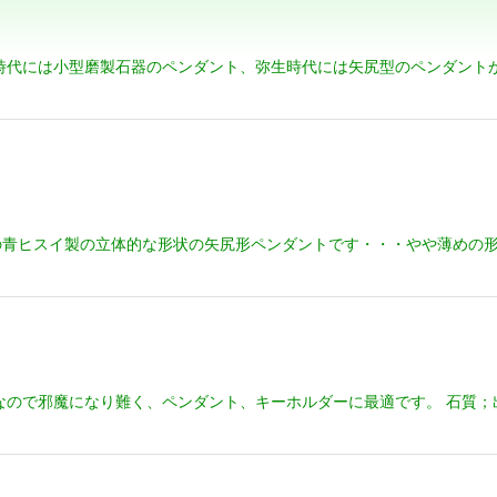
絞り込む
時代には小型磨製石器のペンダント、弥生時代には矢尻型のペンダント
青ヒスイ製の立体的な形状の矢尻形ペンダントです・・・やや薄めの形
なので邪魔になり難く、ペンダント、キーホルダーに最適です。 石質