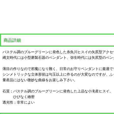
商品詳細
パステル調のブルーグリーンに発色した糸魚川ヒスイの矢尻型アクセ
縄文時代には小型磨製石器のペンダント、弥生時代には矢尻型のペン
薄目の作りなので邪魔になり難く、日常のお守りペンダントに最適で
シンメトリックな立体形状は勾玉以上に作るのが大変なのですが、ふ
量産品にはない微妙な曲線をお楽しみ下さい。
石質；パステル調のブルーグリーンに発色した上品な小滝産ヒスイ。
ひびなく緻密
透光性；非常によい