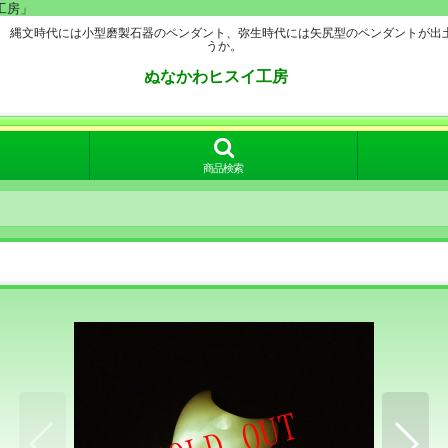
工房」
。 縄文時代には小型磨製石器のペンダント、弥生時代には矢尻型のペンダントが出
うか。
ぬなかわヒスイ工房
商品検索