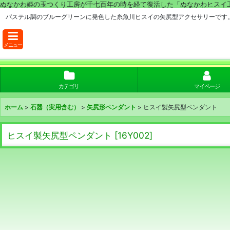
ぬなかわ姫の玉つくり工房が千七百年の時を経て復活した「ぬなかわヒスイ
パステル調のブルーグリーンに発色した糸魚川ヒスイの矢尻型アクセサリーです
メニュー
カテゴリ
マイページ
ホーム
>
石器（実用含む）
>
矢尻形ペンダント
>
ヒスイ製矢尻型ペンダント
ヒスイ製矢尻型ペンダント
[
16Y002
]