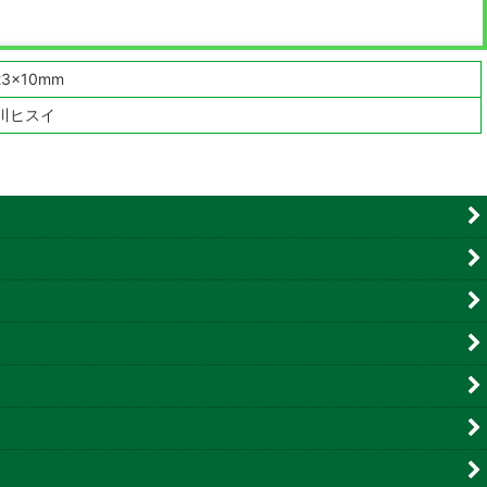
23×10mm
川ヒスイ