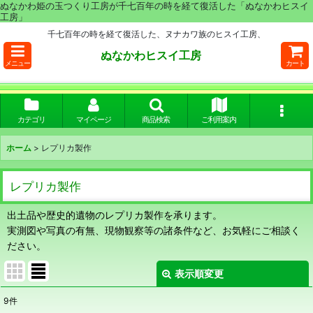
ぬなかわ姫の玉つくり工房が千七百年の時を経て復活した「ぬなかわヒスイ
工房」
千七百年の時を経て復活した、ヌナカワ族のヒスイ工房、
ぬなかわヒスイ工房
メニュー
カート
カテゴリ
マイページ
商品検索
ご利用案内
ホーム
>
レプリカ製作
レプリカ製作
出土品や歴史的遺物のレプリカ製作を承ります。
実測図や写真の有無、現物観察等の諸条件など、お気軽にご相談く
ださい。
表示順変更
閉じる
9
件