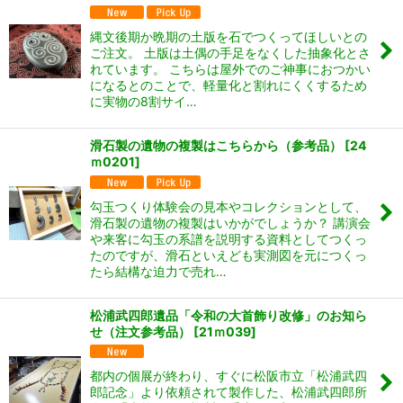
縄文後期か晩期の土版を石でつくってほしいとの
ご注文。 土版は土偶の手足をなくした抽象化とさ
れています。 こちらは屋外でのご神事におつかい
になるとのことで、軽量化と割れにくくするため
に実物の8割サイ…
滑石製の遺物の複製はこちらから（参考品）
[
24
ｍ0201
]
勾玉つくり体験会の見本やコレクションとして、
滑石製の遺物の複製はいかがでしょうか？ 講演会
や来客に勾玉の系譜を説明する資料としてつくっ
たのですが、滑石といえども実測図を元につくっ
たら結構な迫力で売れ…
松浦武四郎遺品「令和の大首飾り改修」のお知ら
せ（注文参考品）
[
21ｍ039
]
都内の個展が終わり、すぐに松阪市立「松浦武四
郎記念」より依頼されて製作した、松浦武四郎所