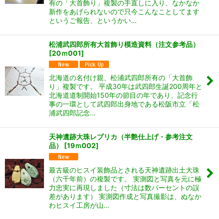
有の「大首飾り」複製の手直しに入り、なかなか
新作をあげられないので只今こんなことしてます
というご報告、というかい…
松浦武四郎所有大首飾り模造資料（注文参考品）
[
20ｍ001
]
北海道の名付け親、松浦武四郎所有の「大首飾
り」複製です。 平成30年は武四郎生誕200周年と
北海道道制開始150年の節目の年であり、記念行
事の一環として武四郎出身地である松阪市立「松
浦武四郎記念…
天神遺跡大珠レプリカ（半艶仕上げ・参考注文
品）
[
19ｍ002
]
最古級のヒスイ装飾品とされる天神遺跡出土大珠
（六千年前）の複製です。 実測図と写真を元に極
力忠実に再現しました（寸法は数パーセントの誤
差があります） 実測図作成と写真撮影は、ぬなか
わヒスイ工房が山…