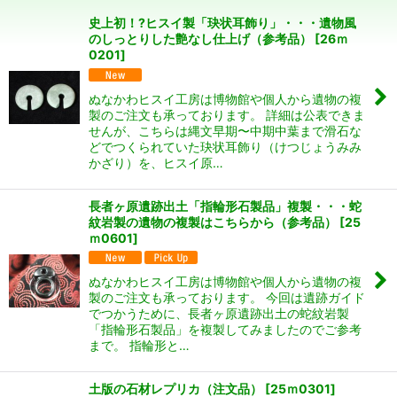
表示数
:
史上初！?ヒスイ製「玦状耳飾り」・・・遺物風
のしっとりした艶なし仕上げ（参考品）
[
26ｍ
並び順
:
0201
]
絞り込む
ぬなかわヒスイ工房は博物館や個人から遺物の複
製のご注文も承っております。 詳細は公表できま
せんが、こちらは縄文早期〜中期中葉まで滑石な
どでつくられていた玦状耳飾り（けつじょうみみ
かざり）を、ヒスイ原…
長者ヶ原遺跡出土「指輪形石製品」複製・・・蛇
紋岩製の遺物の複製はこちらから（参考品）
[
25
ｍ0601
]
ぬなかわヒスイ工房は博物館や個人から遺物の複
製のご注文も承っております。 今回は遺跡ガイド
でつかうために、長者ヶ原遺跡出土の蛇紋岩製
「指輪形石製品」を複製してみましたのでご参考
まで。 指輪形と…
土版の石材レプリカ（注文品）
[
25ｍ0301
]