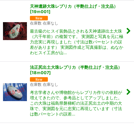
天神遺跡大珠レプリカ（半艶仕上げ・注文品）
[
19ｍ001
]
在庫数 在庫なし
最古級のヒスイ装飾品とされる天神遺跡出土大珠
（六千年前）の複製です。 実測図と写真を元に極
力忠実に再現しました（寸法は数パーセントの誤
差があります） 実測図作成と写真撮影は、ぬなか
わヒスイ工房が山…
法正尻出土大珠レプリカ（半艶仕上げ・注文品）
[
18ｍ007
]
在庫数 在庫なし
考古学者さんや博物館からレプリカ作りの依頼が
増えてきたので、参考品としてアップしました。
この大珠は福島県磐梯町の法正尻出土の中期の大
珠で、実測図を元に忠実に再現しています（寸法
は数パーセントの誤差…