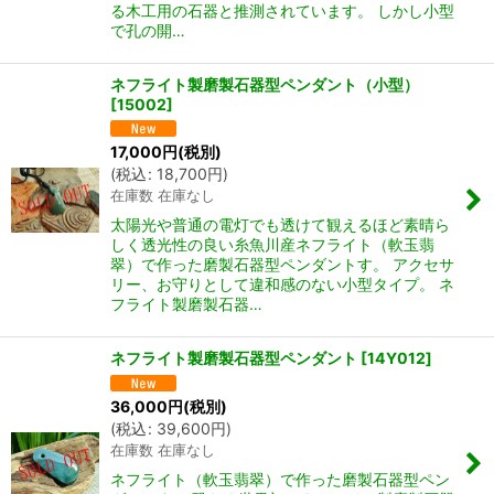
る木工用の石器と推測されています。 しかし小型
で孔の開…
ネフライト製磨製石器型ペンダント（小型）
[
15002
]
17,000
円
(税別)
(
税込
:
18,700
円
)
在庫数 在庫なし
太陽光や普通の電灯でも透けて観えるほど素晴ら
しく透光性の良い糸魚川産ネフライト（軟玉翡
翠）で作った磨製石器型ペンダントす。 アクセサ
リー、お守りとして違和感のない小型タイプ。 ネ
フライト製磨製石器…
ネフライト製磨製石器型ペンダント
[
14Y012
]
36,000
円
(税別)
(
税込
:
39,600
円
)
在庫数 在庫なし
ネフライト（軟玉翡翠）で作った磨製石器型ペン