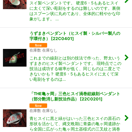
スイ製ペンダントです。 硬度6・5もあるヒスイ
に太くて深い彫刻をするのは難しいのです。裏側
はスプーン状に丸めてあり、全体的に軽やかな印
象がします。 …
うずまきペンダント（ヒスイ製・シルバー製八の
字環付き）
[
22C0401
]
在庫数 在庫なし
これまでの線刻とは別の技法で作った、野太いう
ずまきのヒスイ製ペンダントです。 現時点でこの
技法は成功する確率が低く、同じものは二度とで
きないかも？ 硬度6・5もあるヒスイに太くて深
い彫刻をするのは…
「THE亀ヶ岡」三色ヒスイ渦巻紋線刻ペンダント
（部分艶消し新技法作品）
[
22C0201
]
在庫数 在庫なし
青ヒスイに黒と緑がはいった三色ヒスイの原石の
形状を活かして、縄文晩期に青森の亀ヶ岡遺跡か
ら全国に広がった亀ヶ岡土器様式の三叉紋と渦巻