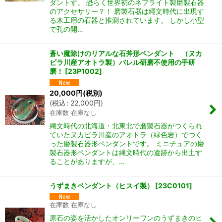
ダントす。 恐らく世界初のネフライト製磨製石器
のアクセサリー？！ 磨製石器は縄文時代に出現す
る木工用の石器と推測されています。 しかし小型
で孔の開…
蒼い魔除けのリアルな石斧形ペンダント （ヌカ
ビラ川産アオトラ製）バレル研磨不使用の手研
磨！
[
23P1002
]
20,000
円
(税別)
(
税込
:
22,000
円
)
在庫数 在庫なし
縄文時代の北海道・北東北で磨製石器がつくられ
ていたヌカビラ川産のアオトラ（緑色岩）でつく
った磨製石器形ペンダントです。 ミニチュアの磨
製石器形ペンダントは縄文時代の遺跡から出土す
ることがありますが、…
うずまきペンダント（ヒスイ製）
[
23C0101
]
在庫数 在庫なし
原石の姿を活かしたオンリーワンのうずまきのヒ