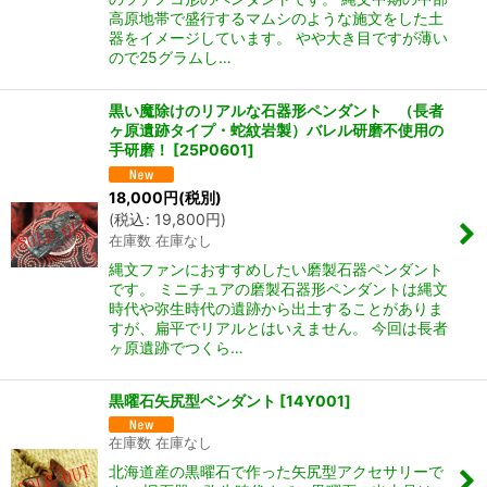
高原地帯で盛行するマムシのような施文をした土
器をイメージしています。 やや大き目ですが薄い
ので25グラムし…
黒い魔除けのリアルな石器形ペンダント （長者
ヶ原遺跡タイプ・蛇紋岩製）バレル研磨不使用の
手研磨！
[
25P0601
]
18,000
円
(税別)
(
税込
:
19,800
円
)
在庫数 在庫なし
縄文ファンにおすすめしたい磨製石器ペンダント
です。 ミニチュアの磨製石器形ペンダントは縄文
時代や弥生時代の遺跡から出土することがありま
すが、扁平でリアルとはいえません。 今回は長者
ヶ原遺跡でつくら…
黒曜石矢尻型ペンダント
[
14Y001
]
在庫数 在庫なし
北海道産の黒曜石で作った矢尻型アクセサリーで