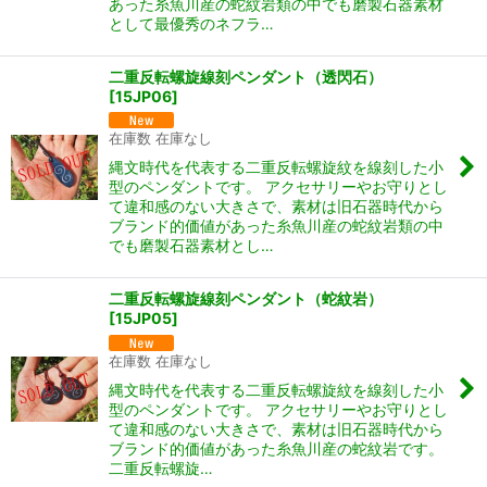
あった糸魚川産の蛇紋岩類の中でも磨製石器素材
として最優秀のネフラ…
二重反転螺旋線刻ペンダント（透閃石）
[
15JP06
]
在庫数 在庫なし
縄文時代を代表する二重反転螺旋紋を線刻した小
型のペンダントです。 アクセサリーやお守りとし
て違和感のない大きさで、素材は旧石器時代から
ブランド的価値があった糸魚川産の蛇紋岩類の中
でも磨製石器素材とし…
二重反転螺旋線刻ペンダント（蛇紋岩）
[
15JP05
]
在庫数 在庫なし
縄文時代を代表する二重反転螺旋紋を線刻した小
型のペンダントです。 アクセサリーやお守りとし
て違和感のない大きさで、素材は旧石器時代から
ブランド的価値があった糸魚川産の蛇紋岩です。
二重反転螺旋…