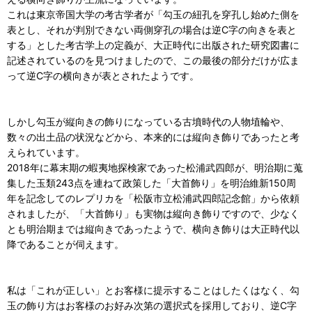
これは東京帝国大学の考古学者が「勾玉の紐孔を穿孔し始めた側を
表とし、それが判別できない両側穿孔の場合は逆C字の向きを表と
する」とした考古学上の定義が、大正時代に出版された研究図書に
記述されているのを見つけましたので、この最後の部分だけが広ま
って逆C字の横向きが表とされたようです。
しかし勾玉が縦向きの飾りになっている古墳時代の人物埴輪や、
数々の出土品の状況などから、本来的には縦向き飾りであったと考
えられています。
2018年に幕末期の蝦夷地探検家であった松浦武四郎が、明治期に蒐
集した玉類243点を連ねて政策した「大首飾り」を明治維新150周
年を記念してのレプリカを「松阪市立松浦武四郎記念館」から依頼
されましたが、「大首飾り」も実物は縦向き飾りですので、少なく
とも明治期までは縦向きであったようで、横向き飾りは大正時代以
降であることが伺えます。
私は「これが正しい」とお客様に提示することはしたくはなく、勾
玉の飾り方はお客様のお好み次第の選択式を採用しており、逆C字