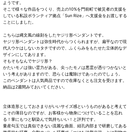
ようです。
そこで様々な作品をつくり、売上の10%を門前町で被災者の支援を
している私設ボランティア拠点「Sun Rize」へ支援金をお渡しする
ことにしました。
こちらは縄文風の線刻をしたヤジリ形ペンダントです。
ヤジリ形ペンダントは弥生時代からつくられますが、扁平なので現
代人ウケはしないカタチですので、ふくらみをもたせた立体的なデ
ザインにしてあります。
そもそもなんでヤジリ形？
かたいモノは強い霊力がある、尖ったモノは悪霊が憑りつかないと
いう考えがありますので、恐らくは魔除けであったのでしょう。
このペンダントは人気商品ですので在庫なくとも注文を受けます。
納品は2週間みておいてください。
立体造形としておさまりがいいサイズ感というものがあると考えて
こその薄目なのですが、お客様から物身につけていることを忘れ
る！掌にもつと馴染んで気持ちいい！と評判です。
量産勾玉では真似できない流麗な曲面、紐孔内部まで研磨してある