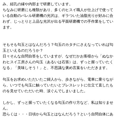
み、紐孔の縁や内部まで研磨しています。
ちなみに研磨にも種類があり、多くのヒスイ職人が仕上げで使って
いる自動のバレル研磨機の光沢は、ギラついた油脂光りが好みに合
わず、じっとりと上品な光沢が出る平面研磨機での手作業をしてい
ます。
そもそも勾玉とはなんだろう？勾玉のカタチにさえなっていれば勾
玉といえるのだろうか？
日々そんな自問自答をしていますが、なぜだかお客様から「ぬなか
わヒスイ工房さんの勾玉（あるいは石笛）は、ずっと握っていたく
なる」「美味しそう！」と、不思議な褒め言葉をいただきます。
勾玉をお求めいただいたご婦人から、歩きながら、電車に乗りなが
ら、いつでも勾玉に触っていたいとブレスレットに仕立て直したも
のを見せていただいた時、涙ぐんでしまいました。
しかし、ずっと握っていたくなる勾玉の作り方など、私は知りませ
ん。
恐らくは・・・日頃から勾玉とはなんだろう？という自問自体にあ