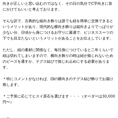
向きが正しいと思い込むのではなく、その日の気分でC字向きに首
にかけてもいいと考えております。
そんな訳で、古典的な縦向き飾りは誰でも紐を簡単に交換できると
いうメリットがあり、現代的な横向き飾りは縦向きよりでっぱりが
少ない分、日頃から身につけるお守りに最適で、ビジネススーツの
下でも目立たないというメリットがあることをお伝えしています。
ただし、紐の素材に関係なく、毎日身につけていると二年くらいで
紐は切れてしまいますので、横向き飾りの時は紐が捻じれないため
のビーズを通すか、テグス結びで捻じれ止めにする必要がありま
す。
＊特にコメントがなければ、⑶の横向きのテグス結び飾りでお届け
致します。
＊ご予算に応じてヒスイ原石を選びます・・・（オーダーは30,000
円〜）