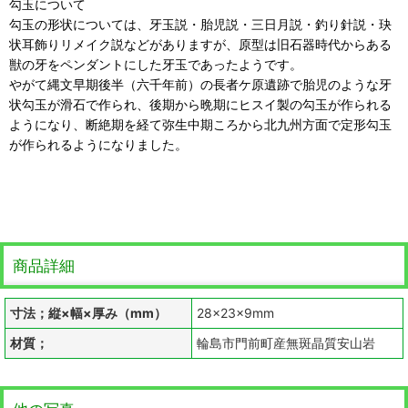
勾玉について
勾玉の形状については、牙玉説・胎児説・三日月説・釣り針説・玦
状耳飾りリメイク説などがありますが、原型は旧石器時代からある
獣の牙をペンダントにした牙玉であったようです。
やがて縄文早期後半（六千年前）の長者ケ原遺跡で胎児のような牙
状勾玉が滑石で作られ、後期から晩期にヒスイ製の勾玉が作られる
ようになり、断絶期を経て弥生中期ころから北九州方面で定形勾玉
が作られるようになりました。
商品詳細
寸法；縦×幅×厚み（mm）
28×23×9mm
材質；
輪島市門前町産無斑晶質安山岩