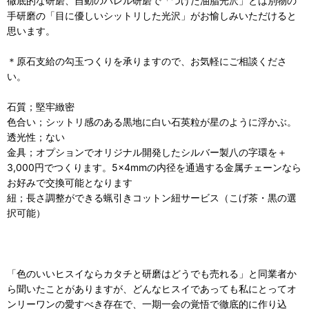
徹底的な研磨、自動のバレル研磨で「つけた油脂光沢」とは別物の
手研磨の「目に優しいシットリした光沢」がお愉しみいただけると
思います。
＊原石支給の勾玉つくりを承りますので、お気軽にご相談くださ
い。
石質；堅牢緻密
色合い；シットリ感のある黒地に白い石英粒が星のように浮かぶ。
透光性；ない
金具；オプションでオリジナル開発したシルバー製八の字環を＋
3,000円でつくります。5×4mmの内径を通過する金属チェーンなら
お好みで交換可能となります
紐；長さ調整ができる蝋引きコットン紐サービス（こげ茶・黒の選
択可能）
「色のいいヒスイならカタチと研磨はどうでも売れる」と同業者か
ら聞いたことがありますが、どんなヒスイであっても私にとってオ
ンリーワンの愛すべき存在で、一期一会の覚悟で徹底的に作り込