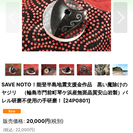
SAVE NOTO！能登半島地震支援金作品 黒い魔除けの
ヤジリ （輪島市門前町琴ケ浜産無斑晶質安山岩製）バ
レル研磨不使用の手研磨！
[
24P0801
]
販売価格
:
20,000
円
(税別)
(
税込
:
22,000
円
)