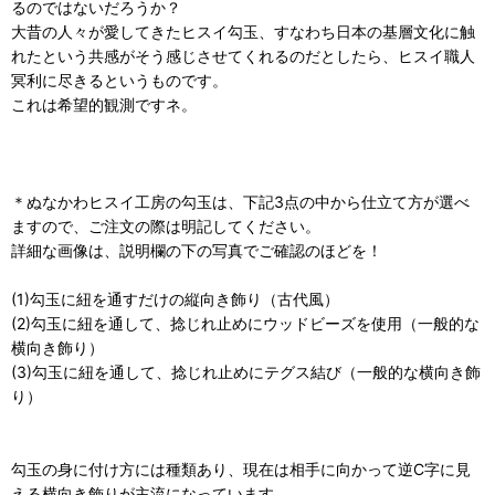
るのではないだろうか？
大昔の人々が愛してきたヒスイ勾玉、すなわち日本の基層文化に触
れたという共感がそう感じさせてくれるのだとしたら、ヒスイ職人
冥利に尽きるというものです。
これは希望的観測ですネ。
＊ぬなかわヒスイ工房の勾玉は、下記3点の中から仕立て方が選べ
ますので、ご注文の際は明記してください。
詳細な画像は、説明欄の下の写真でご確認のほどを！
(1)勾玉に紐を通すだけの縦向き飾り（古代風）
(2)勾玉に紐を通して、捻じれ止めにウッドビーズを使用（一般的な
横向き飾り）
(3)勾玉に紐を通して、捻じれ止めにテグス結び（一般的な横向き飾
り）
勾玉の身に付け方には種類あり、現在は相手に向かって逆C字に見
える横向き飾りが主流になっています。