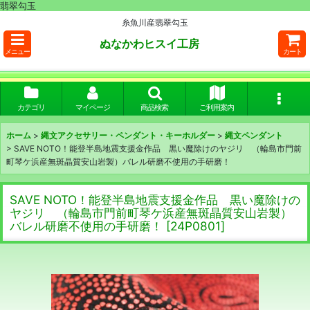
翡翠勾玉
糸魚川産翡翠勾玉
ぬなかわヒスイ工房
メニュー
カート
カテゴリ
マイページ
商品検索
ご利用案内
ホーム
>
縄文アクセサリー・ペンダント・キーホルダー
>
縄文ペンダント
>
SAVE NOTO！能登半島地震支援金作品 黒い魔除けのヤジリ （輪島市門前
町琴ケ浜産無斑晶質安山岩製）バレル研磨不使用の手研磨！
SAVE NOTO！能登半島地震支援金作品 黒い魔除けの
ヤジリ （輪島市門前町琴ケ浜産無斑晶質安山岩製）
バレル研磨不使用の手研磨！
[
24P0801
]