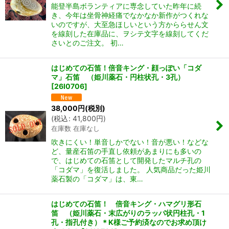
能登半島ボランティアに専念していた昨年に続
き、今年は坐骨神経痛でなかなか新作がつくれな
いのですが、大至急ほしいという方かららせん文
を線刻した在庫品に、ヲシテ文字を線刻してくだ
さいとのご注文。 初…
はじめての石笛！倍音キング・顔っぽい「コダ
マ」石笛 （姫川薬石・円柱状孔・3孔）
[
26I0706
]
38,000
円
(税別)
(
税込
:
41,800
円
)
在庫数 在庫なし
吹きにくい！単音しかでない！音が悪い！などな
ど、量産石笛の手直し依頼があまりにも多いの
で、はじめての石笛として開発したマルチ孔の
「コダマ」を復活しました。 人気商品だった姫川
薬石製の「コダマ」は、東…
はじめての石笛！ 倍音キング・ハマグリ形石
笛 （姫川薬石・末広がりのラッパ状円柱孔・1
孔・指孔付き）＊K様ご予約済なのでお求め頂け