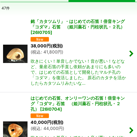
47
件
表示数
:
銘「カタツムリ」・はじめての石笛！倍音キング
「コダマ」石笛 （姫川薬石・円柱状孔・２孔）
並び順
:
[
26I0705
]
38,000
円
(税別)
絞り込む
(
税込
:
41,800
円
)
吹きにくい！単音しかでない！音が悪い！などな
ど、量産石笛の手直し依頼があまりにも多いの
で、はじめての石笛として開発したマルチ孔の
「コダマ」を復活しました。 原石のカタチを活か
したらカタツムリみたいな…
はじめての石笛、オンリーワンの石笛！倍音キン
グ「コダマ」石笛 （姫川薬石・円柱状孔・２
孔）
[
26I0704
]
40,000
円
(税別)
(
税込
:
44,000
円
)