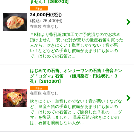
ません！
[
26I0703
]
24,000
円
(税別)
(
税込
:
26,400
円
)
在庫数 在庫なし
＊K様より指孔追加加工でご予約済なのでお求め
頂けません！ 安いだけが売りの量産石笛を買った
人から、吹きにくい！単音しかでない！音が悪
い！などなどの手直し依頼があまりにも多いの
で、はじめての石笛と…
はじめての石笛、オンリーワンの石笛！倍音キン
グ「コダマ」石笛 （姫川薬石・円柱状孔・３
孔）
[
2610301
]
在庫数 在庫なし
吹きにくい！単音しかでない！音が悪い！などな
ど、量産石笛の手直し依頼があまりにも多いの
で、はじめての石笛として開発した３孔の「コダ
マ」を復活しました。 量産石笛が吹きにくいの
は、石笛を演奏しない人が…