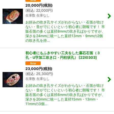
20,000
円
(税別)
(
税込
:
22,000
円
)
在庫数 在庫なし
お好みの吹き孔サイズがわからない・石笛が吹け
ない・音がでにくいという初心者に朗報です！ 市
販石笛の多くは直径8mmの吹き孔ばかりですが、
深さを24mmに統一した直径13mm・9mmの2個
の吹き孔を持…
初心者にもふきやすい工夫をした薬石石笛（３
孔・U字加工吹き口・円柱状孔）
[
22I0303
]
23,000
円
(税別)
(
税込
:
25,300
円
)
在庫数 在庫なし
お好みの吹き孔サイズがわからない・石笛が吹け
ない・音がでにくいという初心者に朗報です！ 市
販石笛の多くは直径8mmの吹き孔ばかりですが、
深さを20mmに統一した直径15mm・13mm・
11mmの3個…