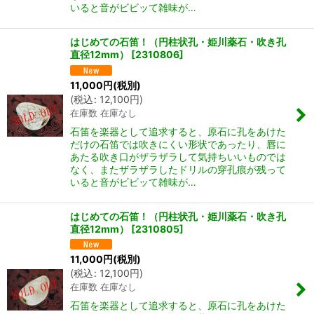
いると音がビビッて雑味が…
はじめての石笛！（円柱状孔・姫川薬石・吹き孔
直径12mm）
[
2310806
]
11,000
円
(税別)
(
税込
:
12,100
円
)
在庫数 在庫なし
石笛を楽器として追求すると、原石に孔をあけた
だけの石笛では吹きにくい形状であったり、唇に
あたる吹き口がザラザラして気持ちいいものでは
なく、またザラザラしたドリルの穿孔痕が残って
いると音がビビッて雑味が…
はじめての石笛！（円柱状孔・姫川薬石・吹き孔
直径12mm）
[
2310805
]
11,000
円
(税別)
(
税込
:
12,100
円
)
在庫数 在庫なし
石笛を楽器として追求すると、原石に孔をあけた