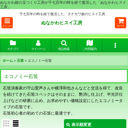
ぬなかわ姫の玉つくり工房が千七百年の時を経て復活した「ぬなかわヒスイ
工房」
千七百年の時を経て復活した、ヌナカワ族のヒスイ工房、
ぬなかわヒスイ工房
メニュー
カート
カテゴリ
マイページ
商品検索
ご利用案内
ホーム
>
石笛
>
エコノミー石笛
エコノミー石笛
石笛演奏家の守山鷲声さんや横澤和也さんなどと交流を得て、改良
を続けてきた石笛スペックはそのままに、艶消し仕上げ、半光沢仕
上げなどの研磨に止め、お求めやすい価格設定にしたエコノミータ
イプの石笛です。
石笛初心者の初めての石笛に最適です。
表示順変更
閉じる