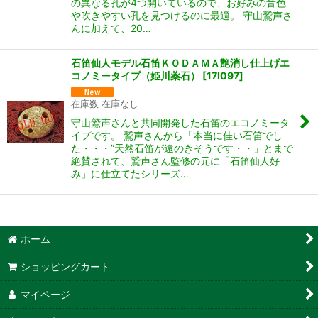
の異なる孔が4つ開いているので、お好みの音色
や吹きやすい孔を見つけるのに最適。 守山鷲声さ
んに加えて、20…
石笛仙人モデル石笛ＫＯＤＡＭＡ艶消し仕上げエ
コノミータイプ（姫川薬石）
[
17I097
]
在庫数 在庫なし
守山鷲声さんと共同開発した石笛のエコノミータ
イプです。 鷲声さんから「本当に佳い石笛でし
た・・・”天然石笛が遠のきそうです・・」とまで
絶賛されて、鷲声さん監修の元に「石笛仙人好
み」に仕立てたシリーズ…
ホーム
ショッピングカート
マイページ