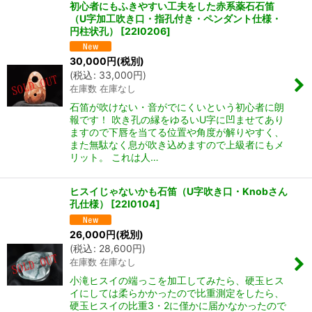
初心者にもふきやすい工夫をした赤系薬石石笛
（U字加工吹き口・指孔付き・ペンダント仕様・
円柱状孔）
[
22I0206
]
30,000
円
(税別)
(
税込
:
33,000
円
)
在庫数 在庫なし
石笛が吹けない・音がでにくいという初心者に朗
報です！ 吹き孔の縁をゆるいU字に凹ませてあり
ますので下唇を当てる位置や角度が解りやすく、
また無駄なく息が吹き込めますので上級者にもメ
リット。 これは人…
ヒスイじゃないかも石笛（U字吹き口・Knobさん
孔仕様）
[
22I0104
]
26,000
円
(税別)
(
税込
:
28,600
円
)
在庫数 在庫なし
小滝ヒスイの端っこを加工してみたら、硬玉ヒス
イにしては柔らかかったので比重測定をしたら、
硬玉ヒスイの比重3・2に僅かに届かなかったので