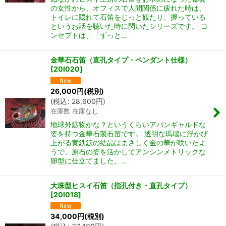
の女性から、オフィスで人間関係に疲れた時は、
トイレに隠れて石笛をじっと観たり、握っている
というお話を聴いた時に閃いたシリーズです。 コ
ンセプトは、「ずっと…
金華石石笛（直孔タイプ・ペンダント仕様）
[
20I020
]
26,000
円
(税別)
(
税込
:
28,600
円
)
在庫数 在庫なし
地球外鉱物かな？というくらいアバンギャルドな
姿を持つ金華石製石笛です。 透明な瑪瑙に浮かび
上がる黄鉄鉱の結晶はまさしく金の華が咲いたよ
うで、原石の姿を活かしてアンシンメトリックな
卵型に仕立てました。…
大珠型ヒスイ石笛（指孔付き・直孔タイプ）
[
20I018
]
34,000
円
(税別)