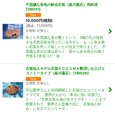
不思議な音色の鈴虫石笛（姫川薬石）売約済
[
19I031
]
10,000
円
(税別)
(
税込
:
11,000
円
)
在庫数 在庫なし
吹くと不思議な音が響くという、2個の孔が並列
する天然石笛を持っている方から、もっと吹き易
い石笛を作って欲しいとの注文で作りました。 不
思議な音の正体は恐らく、昔からある長さの違う
竹笛を2本並べた「鈴…
石笛仙人モデル石笛ＫＯＤＡＭＡ艶消し仕上げエ
コノミータイプ（姫川薬石）
[
18I020
]
在庫数 在庫なし
守山鷲声さんと共同開発した石笛のエコノミータ
イプです。 鷲声さんから「本当に佳い石笛でし
た・・・”天然石笛が遠のきそうです・・」とまで
絶賛されて、鷲声さん監修の元に「石笛仙人好
み」に仕立てたシリーズ…