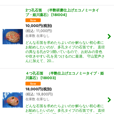
2つ孔石笛 （半艶研磨仕上げエコノミータイ
プ・姫川薬石）
[
18I004
]
10,000
円
(税別)
(
税込
:
11,000
円
)
在庫数 在庫なし
どんな石笛を求めたらよいのか解らない初心者に
お勧めしたいのが、多孔タイプの石笛です。 直径
の異なる孔が2つ開いているので、お好みの音色
や吹きやすい孔を見つけるのに最適。 守山鷲声さ
んに加えて、20…
４つ孔石笛 （半艶仕上げエコノミータイプ・姫
川薬石）
[
18I003
]
18,000
円
(税別)
(
税込
:
19,800
円
)
在庫数 在庫なし
どんな石笛を求めたらよいのか解らない初心者に
お勧めしたいのが、多孔タイプの石笛です。 直径