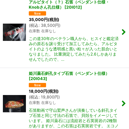
アルビタイト（？）石笛（ペンダント仕様・
Knobさん孔仕様）
[
20I012
]
35,000
円
(税別)
(
税込
:
38,500
円
)
在庫数 在庫なし
この道30年のベテラン職人から、ヒスイと鑑定済
みの原石を譲り受けて加工してみたら、アルビタ
イトのような透明感と黒い粒々が入った肌合いと
なりました。 比重測定してみたら2.6しかありま
せんでしたので、…
姫川薬石斜孔タイプ石笛（ペンダント仕様）
[
20I043
]
18,000
円
(税別)
(
税込
:
19,800
円
)
在庫数 在庫なし
石笛動画で守山鷲声さんが演奏している斜孔タイ
プ石笛と同じ寸法の石笛で、貝殻をイメージして
います。 姫川薬石には流紋岩と石英斑岩の2種類
がありますが、この石笛は石英斑岩です。 エコノ