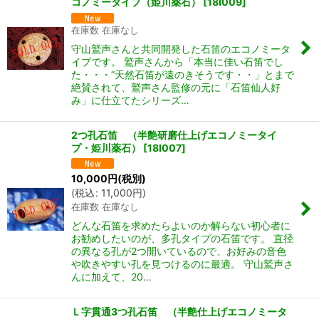
コノミータイプ（姫川薬石）
[
18I009
]
在庫数 在庫なし
守山鷲声さんと共同開発した石笛のエコノミータ
イプです。 鷲声さんから「本当に佳い石笛でし
た・・・”天然石笛が遠のきそうです・・」とまで
絶賛されて、鷲声さん監修の元に「石笛仙人好
み」に仕立てたシリーズ…
2つ孔石笛 （半艶研磨仕上げエコノミータイ
プ・姫川薬石）
[
18I007
]
10,000
円
(税別)
(
税込
:
11,000
円
)
在庫数 在庫なし
どんな石笛を求めたらよいのか解らない初心者に
お勧めしたいのが、多孔タイプの石笛です。 直径
の異なる孔が2つ開いているので、お好みの音色
や吹きやすい孔を見つけるのに最適。 守山鷲声さ
んに加えて、20…
Ｌ字貫通3つ孔石笛 （半艶仕上げエコノミータ