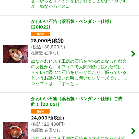
悪いからとリメイクを頼まれることが多いのです
が、ぬなかわヒス…
かわいい石笛（薬石製・ペンダント仕様）
[
20I022
]
28,000
円
(税別)
(
税込
:
30,800
円
)
在庫数 在庫なし
ぬなかわヒスイ工房の石笛をお求めになった都会
の女性から、オフィスで人間関係に疲れた時は、
トイレに隠れて石笛をじっと観たり、握っている
というお話を聴いた時に閃いたシリーズです。 コ
ンセプトは、「ずっと…
かわいい石笛（薬石製・ペンダント仕様）ご成
約！
[
20I021
]
24,000
円
(税別)
(
税込
:
26,400
円
)
在庫数 在庫なし
ぬなかわヒスイ工房の石笛をお求めになった都会