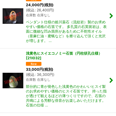
24,000
円
(税別)
(
税込
:
26,400
円
)
在庫数 在庫なし
ペンダント仕様の姫川薬石（流紋岩）製のお求め
やすい価格の石笛です。 多孔質の石英斑岩は、表
面に微細な凹み箇所があるために不乾性オイル
（亜麻仁油・蜜蝋など）を擦り込んで頂くと光沢
が増します。 …
浅黄色ヒスイエコノミー石笛（円柱状孔仕様）
[
21I032
]
33,000
円
(税別)
(
税込
:
36,300
円
)
在庫数 在庫なし
部分的に青が発色した浅黄色のかわいいヒスイ製
のお求めやすい価格のヒスイ石笛です。 持った指
が透けて観えるほどの薄つくりですので、石笛の
共鳴による芳醇な倍音がお楽しみいただけます。
石笛の仕様 …