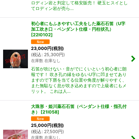
ロディン岩と判定して格安販売！ 硬玉ヒスイとし
てロディン岩が売ら…
初心者にもふきやすい工夫をした薬石石笛（U字
加工吹き口・ペンダント仕様・円柱状孔）
[
22I0102
]
23,000
円
(税別)
(
税込
:
25,300
円
)
在庫数 在庫なし
石笛が吹けない・音がでにくいという初心者に朗
報です！ 吹き孔の縁をゆるいU字に凹ませてあり
ますので下唇を当てる位置や角度が解りやすく、
また無駄なく息が吹き込めますので上級者にもメ
リット。 これは人…
大珠形・姫川薬石石笛（ペンダント仕様・指孔付
き）
[
21I058
]
25,000
円
(税別)
(
税込
:
27,500
円
)
在庫数 在庫なし