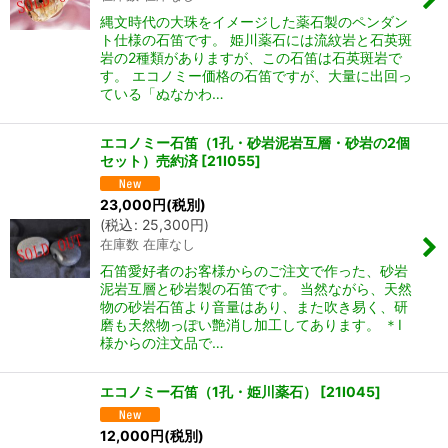
縄文時代の大珠をイメージした薬石製のペンダン
ト仕様の石笛です。 姫川薬石には流紋岩と石英斑
岩の2種類がありますが、この石笛は石英斑岩で
す。 エコノミー価格の石笛ですが、大量に出回っ
ている「ぬなかわ…
エコノミー石笛（1孔・砂岩泥岩互層・砂岩の2個
セット）売約済
[
21I055
]
23,000
円
(税別)
(
税込
:
25,300
円
)
在庫数 在庫なし
石笛愛好者のお客様からのご注文で作った、砂岩
泥岩互層と砂岩製の石笛です。 当然ながら、天然
物の砂岩石笛より音量はあり、また吹き易く、研
磨も天然物っぽい艶消し加工してあります。 ＊I
様からの注文品で…
エコノミー石笛（1孔・姫川薬石）
[
21I045
]
12,000
円
(税別)