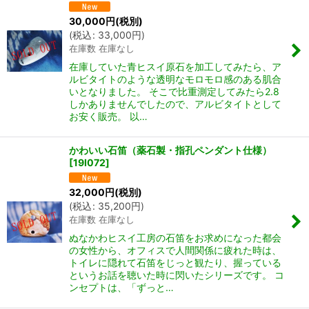
30,000
円
(税別)
(
税込
:
33,000
円
)
在庫数 在庫なし
在庫していた青ヒスイ原石を加工してみたら、ア
ルビタイトのような透明なモロモロ感のある肌合
いとなりました。 そこで比重測定してみたら2.8
しかありませんでしたので、アルビタイトとして
お安く販売。 以…
かわいい石笛（薬石製・指孔ペンダント仕様）
[
19I072
]
32,000
円
(税別)
(
税込
:
35,200
円
)
在庫数 在庫なし
ぬなかわヒスイ工房の石笛をお求めになった都会
の女性から、オフィスで人間関係に疲れた時は、
トイレに隠れて石笛をじっと観たり、握っている
というお話を聴いた時に閃いたシリーズです。 コ
ンセプトは、「ずっと…