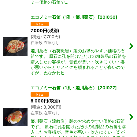
ミー価格の石笛で…
エコノミー石笛（1孔・姫川薬石）
[
20I030
]
7,000
円
(税別)
(
税込
:
7,700
円
)
在庫数 在庫なし
姫川薬石（石英斑岩）製のお求めやすい価格の石
笛です。 原石に孔を開けただけの粗製品の石笛を
購入したお客様が、音色が悪い・吹きにくい・姿
が悪いからとリメイクを頼まれることが多いので
すが、ぬなかわヒ…
エコノミー石笛（1孔・姫川薬石）
[
20I027
]
8,000
円
(税別)
(
税込
:
8,800
円
)
在庫数 在庫なし
姫川薬石（流紋岩）製のお求めやすい価格の石笛
です。 原石に孔を開けただけの粗製品の石笛を購
入したお客様が、音色が悪い・吹きにくい・姿が