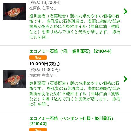
(
税込
:
13,200
円
)
在庫数 在庫なし
姫川薬石（石英斑岩）製のお求めやすい価格の石
笛です。 多孔質の石英斑岩は、表面に微細な凹み
箇所があるために不乾性オイル（亜麻仁油・蜜蝋
など）を擦り込んで頂くと光沢が増します。 原石
に孔を開…
エコノミー石笛（1孔・姫川薬石）
[
21I044
]
10,000
円
(税別)
(
税込
:
11,000
円
)
在庫数 在庫なし
姫川薬石（石英斑岩）製のお求めやすい価格の石
笛です。 多孔質の石英斑岩は、表面に微細な凹み
箇所があるために不乾性オイル（亜麻仁油・蜜蝋
など）を擦り込んで頂くと光沢が増します。 原石
に孔を開…
エコノミー石笛（ペンダント仕様・姫川薬石）
[
21I043
]