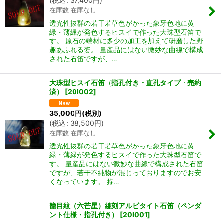
(
税込
:
37,400
円
)
在庫数 在庫なし
透光性抜群の若干若草色がかった象牙色地に黄
緑・薄緑が発色するヒスイで作った大珠型石笛で
す。 原石の端材に多少の加工を加えて研磨した野
趣あふれる姿。 量産品にはない微妙な曲線で構成
された石笛ですが、…
大珠型ヒスイ石笛（指孔付き・直孔タイプ・売約
済）
[
20I002
]
35,000
円
(税別)
(
税込
:
38,500
円
)
在庫数 在庫なし
透光性抜群の若干若草色がかった象牙色地に黄
緑・薄緑が発色するヒスイで作った大珠型石笛で
す。 量産品にはない微妙な曲線で構成された石笛
ですが、若干不純物が混じっておりますのでお安
くなっています。 持…
籠目紋（六芒星）線刻アルビタイト石笛（ペンダ
ント仕様・指孔付き）
[
20I001
]