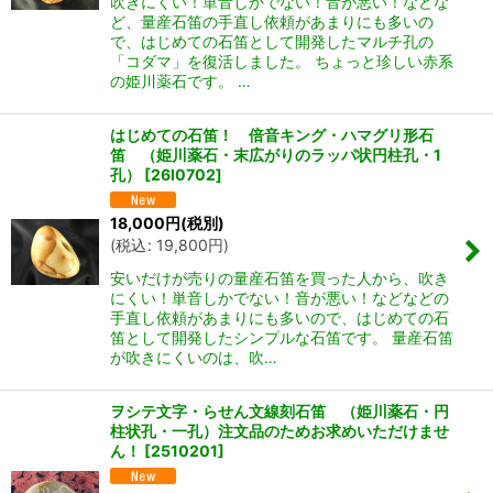
吹きにくい！単音しかでない！音が悪い！などな
ど、量産石笛の手直し依頼があまりにも多いの
で、はじめての石笛として開発したマルチ孔の
「コダマ」を復活しました。 ちょっと珍しい赤系
の姫川薬石です。 …
はじめての石笛！ 倍音キング・ハマグリ形石
笛 （姫川薬石・末広がりのラッパ状円柱孔・1
孔）
[
26I0702
]
18,000
円
(税別)
(
税込
:
19,800
円
)
安いだけが売りの量産石笛を買った人から、吹き
にくい！単音しかでない！音が悪い！などなどの
手直し依頼があまりにも多いので、はじめての石
笛として開発したシンプルな石笛です。 量産石笛
が吹きにくいのは、吹…
ヲシテ文字・らせん文線刻石笛 （姫川薬石・円
柱状孔・一孔）注文品のためお求めいただけませ
ん！
[
2510201
]