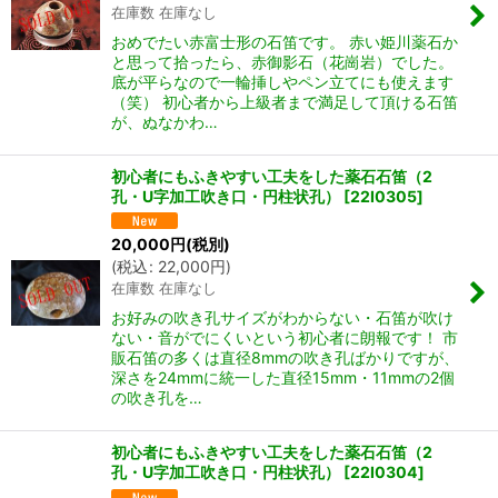
在庫数 在庫なし
おめでたい赤富士形の石笛です。 赤い姫川薬石か
と思って拾ったら、赤御影石（花崗岩）でした。
底が平らなので一輪挿しやペン立てにも使えます
（笑） 初心者から上級者まで満足して頂ける石笛
が、ぬなかわ…
初心者にもふきやすい工夫をした薬石石笛（2
孔・U字加工吹き口・円柱状孔）
[
22I0305
]
20,000
円
(税別)
(
税込
:
22,000
円
)
在庫数 在庫なし
お好みの吹き孔サイズがわからない・石笛が吹け
ない・音がでにくいという初心者に朗報です！ 市
販石笛の多くは直径8mmの吹き孔ばかりですが、
深さを24mmに統一した直径15mm・11mmの2個
の吹き孔を…
初心者にもふきやすい工夫をした薬石石笛（2
孔・U字加工吹き口・円柱状孔）
[
22I0304
]