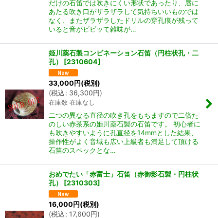
だけの石笛では吹きにくい形状であったり、唇に
あたる吹き口がザラザラして気持ちいいものでは
なく、またザラザラしたドリルの穿孔痕が残って
いると音がビビッて雑味が…
姫川薬石製コンビネーション石笛（円柱状孔・二
孔）
[
2310604
]
33,000
円
(税別)
(
税込
:
36,300
円
)
在庫数 在庫なし
二つの異なる直径の吹き孔をもちますので二倍た
のしい赤茶系の姫川薬石製の石笛です。 初心者に
も吹きやすいように孔直径を14mmとした結果、
操作性がよく音域も広い上級者も満足して頂ける
石笛のスペックとな…
おめでたい「赤富士」石笛（赤御影石製・円柱状
孔）
[
2310303
]
16,000
円
(税別)
(
税込
:
17,600
円
)