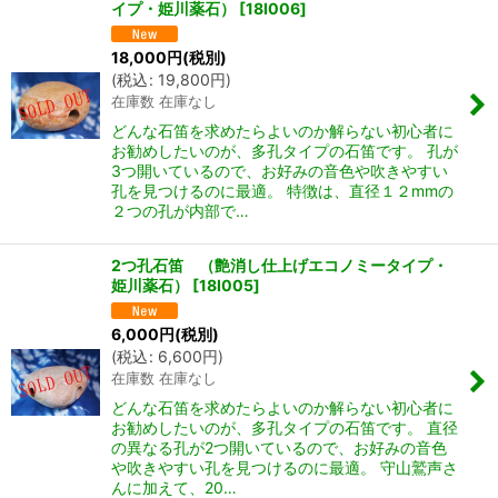
イプ・姫川薬石）
[
18I006
]
18,000
円
(税別)
(
税込
:
19,800
円
)
在庫数 在庫なし
どんな石笛を求めたらよいのか解らない初心者に
お勧めしたいのが、多孔タイプの石笛です。 孔が
3つ開いているので、お好みの音色や吹きやすい
孔を見つけるのに最適。 特徴は、直径１２mmの
２つの孔が内部で…
2つ孔石笛 （艶消し仕上げエコノミータイプ・
姫川薬石）
[
18I005
]
6,000
円
(税別)
(
税込
:
6,600
円
)
在庫数 在庫なし
どんな石笛を求めたらよいのか解らない初心者に
お勧めしたいのが、多孔タイプの石笛です。 直径
の異なる孔が2つ開いているので、お好みの音色
や吹きやすい孔を見つけるのに最適。 守山鷲声さ
んに加えて、20…