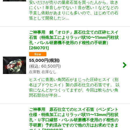
安いだけが売りの量産石笛を買った人から、吹き
にくい！単音しかでない！音が悪い！などなどの
手直し依頼があまりにも多いので、はじめての石
笛として開発したシ…
ご神事用 銘「オロチ」原石仕立ての圧砕ヒスイ
石笛（特殊加工によりラッパ状10〜11mm円柱状
孔・バレル研磨機不使用のド根性の手研磨）
[
26I0701
]
55,000
円
(税別)
(
税込
:
60,500
円
)
在庫数 在庫なし
ヒスイに青黒い角閃石がまじった圧砕ヒスイ（別
名はブドウヒスイ）製の原石仕立の石笛です。 以
前になんどかつくってますが、今回は軟らかい角
閃石部分が半分…
ご神事用 原石仕立てのヒスイ石笛（ペンダント
仕様・特殊加工によりラッパ状11〜13mm円柱状
孔・Ｕ字口縁部・バレル研磨機不使用のド根性の
手研磨）予約済みですので他の方はお求めできま