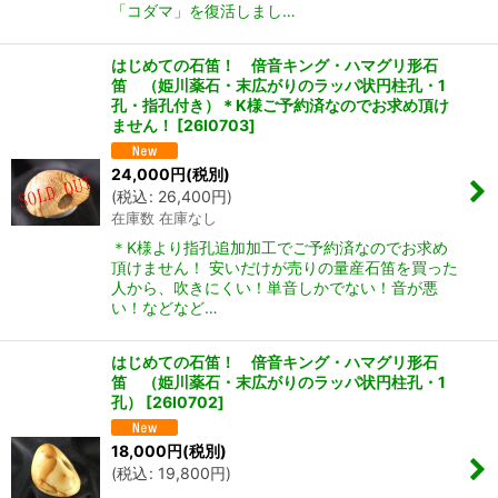
「コダマ」を復活しまし…
はじめての石笛！ 倍音キング・ハマグリ形石
笛 （姫川薬石・末広がりのラッパ状円柱孔・1
孔・指孔付き）＊K様ご予約済なのでお求め頂け
ません！
[
26I0703
]
24,000
円
(税別)
(
税込
:
26,400
円
)
在庫数 在庫なし
＊K様より指孔追加加工でご予約済なのでお求め
頂けません！ 安いだけが売りの量産石笛を買った
人から、吹きにくい！単音しかでない！音が悪
い！などなど…
はじめての石笛！ 倍音キング・ハマグリ形石
笛 （姫川薬石・末広がりのラッパ状円柱孔・1
孔）
[
26I0702
]
18,000
円
(税別)
(
税込
:
19,800
円
)