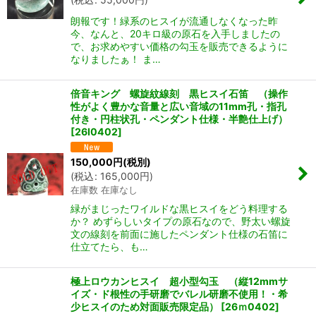
朗報です！緑系のヒスイが流通しなくなった昨
今、なんと、20キロ級の原石を入手しましたの
で、お求めやすい価格の勾玉を販売できるように
なりましたぁ！ ま…
倍音キング 螺旋紋線刻 黒ヒスイ石笛 （操作
性がよく豊かな音量と広い音域の11mm孔・指孔
付き・円柱状孔・ペンダント仕様・半艶仕上げ）
[
26I0402
]
150,000
円
(税別)
(
税込
:
165,000
円
)
在庫数 在庫なし
緑がまじったワイルドな黒ヒスイをどう料理する
か？ めずらしいタイプの原石なので、野太い螺旋
文の線刻を前面に施したペンダント仕様の石笛に
仕立てたら、も…
極上ロウカンヒスイ 超小型勾玉 （縦12mmサ
イズ・ド根性の手研磨でバレル研磨不使用！・希
少ヒスイのため対面販売限定品）
[
26ｍ0402
]