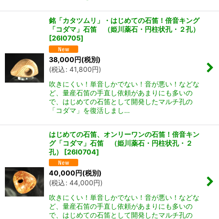
銘「カタツムリ」・はじめての石笛！倍音キング
「コダマ」石笛 （姫川薬石・円柱状孔・２孔）
[
26I0705
]
38,000
円
(税別)
(
税込
:
41,800
円
)
吹きにくい！単音しかでない！音が悪い！などな
ど、量産石笛の手直し依頼があまりにも多いの
で、はじめての石笛として開発したマルチ孔の
「コダマ」を復活しまし…
はじめての石笛、オンリーワンの石笛！倍音キン
グ「コダマ」石笛 （姫川薬石・円柱状孔・２
孔）
[
26I0704
]
40,000
円
(税別)
(
税込
:
44,000
円
)
吹きにくい！単音しかでない！音が悪い！などな
ど、量産石笛の手直し依頼があまりにも多いの
で、はじめての石笛として開発したマルチ孔の