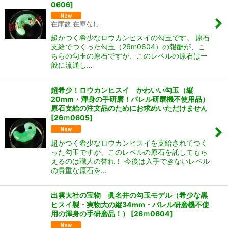
0606
]
在庫数 在庫なし
超がつく希少なロウカンヒスイの勾玉です。 原石
支給でつくった勾玉（26m0604）の報酬が、こ
ちらの勾玉の原石ですが、このレベルの原石は一
般に流通し…
超希少！ロウカンヒスイ かわいい勾玉（縦
20mm・渾身の手研磨！バレル研磨機不使用品）
原石支給の注文品のためにお求めいただけません
[
26ｍ0605
]
超がつく希少なロウカンヒスイを支給されてつく
った勾玉ですが、このレベルの原石を託してもら
えるのは職人の誉れ！ 今後は入手できないレベル
の貴重な原石を…
出雲大社の宝物 眞名井の勾玉モデル（希少な黒
ヒスイ製・実物大の縦34mm・バレル研磨機不使
用の渾身の手研磨品！）
[
26ｍ0604
]