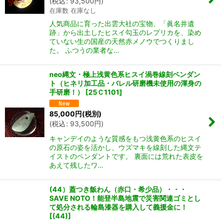
(
税込
:
93,500
円
)
在庫数 在庫なし
人気商品に育った出雲大社の宝物、「眞名井遺
跡」から出土したヒスイ勾玉のレプリカを、染め
ていない生の国産の天然赤メノウでつくりまし
た。 ふつうの業者な…
neo縄文・極上浅黄色系ヒスイ渦巻線刻ペンダン
ト（ヒネリ加工品・バレル研磨機未使用の渾身の
手研磨！）
[
25Ｃ1101
]
85,000
円
(税別)
(
税込
:
93,500
円
)
キャンデイのような質感をもつ浅黄色系のヒスイ
の原石の姿を活かし、ウズマキを線刻した縄文テ
イストのペンダントです。 裏面には荒れた表皮を
あえて残したワ…
(44）蓋つき飯わん（赤口・希少品）・・・
SAVE NOTO！能登半島地震で災害関連ゴミとし
て処分される輪島漆器を購入して義援金に！
[
(44)
]