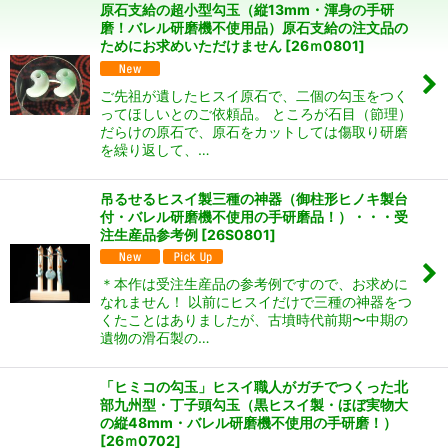
原石支給の超小型勾玉（縦13mm・渾身の手研
磨！バレル研磨機不使用品）原石支給の注文品の
絞り込む
ためにお求めいただけません
[
26ｍ0801
]
ご先祖が遺したヒスイ原石で、二個の勾玉をつく
ってほしいとのご依頼品。 ところが石目（節理）
だらけの原石で、原石をカットしては傷取り研磨
を繰り返して、…
吊るせるヒスイ製三種の神器（御柱形ヒノキ製台
付・バレル研磨機不使用の手研磨品！）・・・受
注生産品参考例
[
26S0801
]
＊本作は受注生産品の参考例ですので、お求めに
なれません！ 以前にヒスイだけで三種の神器をつ
くたことはありましたが、古墳時代前期〜中期の
遺物の滑石製の…
「ヒミコの勾玉」ヒスイ職人がガチでつくった北
部九州型・丁子頭勾玉（黒ヒスイ製・ほぼ実物大
の縦48mm・バレル研磨機不使用の手研磨！）
[
26ｍ0702
]