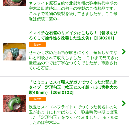
ネフライト原石支給で北部九州の弥生時代中期の
宇木汲田遺跡出土の勾玉の複製のご依頼品です。
これまで遺物の複製を続けてきましたが、ここ最
近は伝統工芸の…
イマイチな石笛のリメイクはこちら！（音域をひ
ろくして操作性を改善した注文例）
[
26I0201
]
せっかく求めた石笛が吹きにくく、短音しかでな
いと相談されて改良しました。 これまで見てきた
量産品の中では丁寧なつくりでしたが、市販され
ている石笛…
「ヒミコ」ヒスイ職人がガチでつくった北部九州
タイプ 定形勾玉（軟玉ヒスイ製・ほぼ実物大の
縦49mm）
[
26ｍ0102
]
軟玉ヒスイ（ネフライト）でつくった眞名井の勾
玉があまりにもすばらしく、弥生時代中期に出現
した「定形勾玉」をつくってみました。 モデルに
したのは宇木汲…