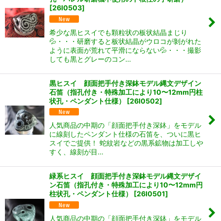
[
26I0503
]
希少な黒ヒスイでも顆粒状の板状結晶まじり
💦・・・研磨すると板状結晶がウロコが剝がれた
ように表面が荒れて平滑にならない💦・・・撮影
しても黒とグレーのコン…
黒ヒスイ 顔面把手付き深鉢モデル縄文デザイン
石笛（指孔付き・特殊加工により10〜12mm円柱
状孔・ペンダント仕様）
[
26I0502
]
人気商品の中期の「顔面把手付き深鉢」をモデル
に線刻したペンダント仕様の石笛を、ついに黒ヒ
スイでご提供！ 蛇紋岩などの黒系鉱物は加工しや
すく、線刻が目…
緑系ヒスイ 顔面把手付き深鉢モデル縄文デザイ
ン石笛（指孔付き・特殊加工により10〜12mm円
柱状孔・ペンダント仕様）
[
26I0501
]
人気商品の中期の「顔面把手付き深鉢」をモデル