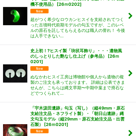
機不使用品）
[
26ｍ0202
]
超がつく希少なロウカンヒスイを支給されてつく
った古墳時代前期モデルの勾玉ですが、このレベ
ルの原石を託してもらえるのは職人の誉れ！ 今後
は入手できない…
史上初！?ヒスイ製「玦状耳飾り」・・・遺物風
のしっとりした艶なし仕上げ（参考品）
[
26ｍ
0201
]
ぬなかわヒスイ工房は博物館や個人から遺物の複
製のご注文も承っております。 詳細は公表できま
せんが、こちらは縄文早期〜中期中葉まで滑石な
どでつくられて…
「宇木汲田遺跡」勾玉（写し）（縦49mm・原石
支給注文品・ネフライト製）・「朝日山遺跡」縄
文勾玉モデル（縦29mm・原石支給注文品・出雲
石製）
[
26ｍ0201
]