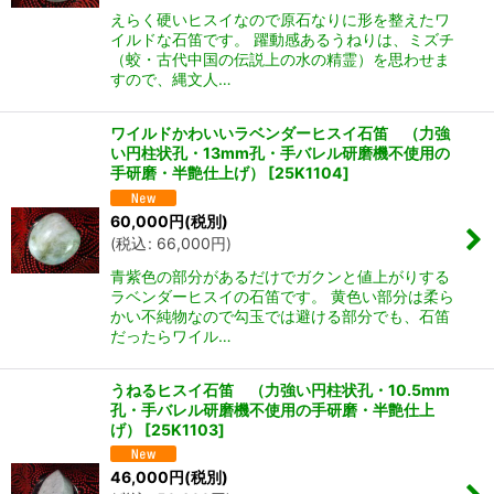
えらく硬いヒスイなので原石なりに形を整えたワ
イルドな石笛です。 躍動感あるうねりは、ミズチ
（蛟・古代中国の伝説上の水の精霊）を思わせま
すので、縄文人…
ワイルドかわいいラベンダーヒスイ石笛 （力強
い円柱状孔・13mm孔・手バレル研磨機不使用の
手研磨・半艶仕上げ）
[
25K1104
]
60,000
円
(税別)
(
税込
:
66,000
円
)
青紫色の部分があるだけでガクンと値上がりする
ラベンダーヒスイの石笛です。 黄色い部分は柔ら
かい不純物なので勾玉では避ける部分でも、石笛
だったらワイル…
うねるヒスイ石笛 （力強い円柱状孔・10.5mm
孔・手バレル研磨機不使用の手研磨・半艶仕上
げ）
[
25K1103
]
46,000
円
(税別)