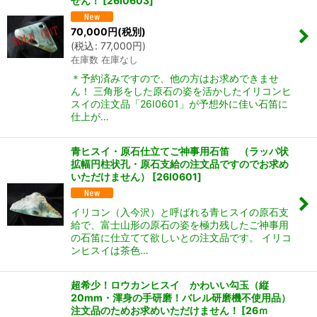
せん！
[
26I0603
]
70,000
円
(税別)
(
税込
:
77,000
円
)
在庫数 在庫なし
＊予約済みですので、他の方はお求めできませ
ん！ 三角形をした原石の姿を活かしたイリコンヒ
スイの注文品「26I0601」が予想外に佳い石笛に
仕上が…
青ヒスイ・原石仕立てご神事用石笛 （ラッパ状
拡幅円柱状孔・原石支給の注文品ですのでお求め
いただけません）
[
26I0601
]
イリコン（入今沢）と呼ばれる青ヒスイの原石支
給で、富士山形の原石の姿を極力残したご神事用
の石笛に仕立てて欲しいとの注文品です。 イリコ
ンヒスイは茶色…
超希少！ロウカンヒスイ かわいい勾玉（縦
20mm・渾身の手研磨！バレル研磨機不使用品）
注文品のためお求めいただけません！
[
26ｍ