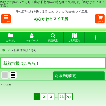
ぬなかわ姫の玉つくり工房が千七百年の時を経て復活した「ぬなかわヒスイ
工房」
千七百年の時を経て復活した、ヌナカワ族のヒスイ工房、
ぬなかわヒスイ工房
メニュー
カート
カテゴリ
マイページ
商品検索
ご利用案内
ホーム
>
新着情報はこちら！
新着情報はこちら！
表示順変更
閉じる
1360
件
表示数
:
1
2
3
...
23
次
»
並び順
: