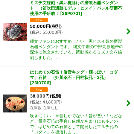
ミズチ文線刻・黒い魔除けの磨製石器ペンダン
ト （笛吹田遺跡モデル・ヒスイ）バレル研磨不
使用の手研磨！
[
26P0701
]
50,000
円
(税別)
(
税込
:
55,000
円
)
縄文ファンにおすすめしたい、黒ヒスイ製の磨製
石器ペンダントです。 縄文中期の中部高原地帯の
深鉢に施文されている、躍動感あるミズチ文を線
刻しました。 …
はじめての石笛！倍音キング・顔っぽい「コダ
マ」石笛 （姫川薬石・円柱状孔・3孔）
[
26I0706
]
38,000
円
(税別)
(
税込
:
41,800
円
)
在庫数 在庫なし
吹きにくい！単音しかでない！音が悪い！などな
ど、量産石笛の手直し依頼があまりにも多いの
で、はじめての石笛として開発したマルチ孔の
「コダマ」を復活しまし…