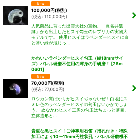
100,000
円
(税別)
(
税込
:
110,000
円
)
人気商品に育った出雲大社の宝物、「眞名井遺
跡」から出土したヒスイ勾玉のレプリカの実物大
モデルです。 使用ヒスイはラベンダーヒスイに白
と薄い緑が混じっ…
かわいいラベンダーヒスイ勾玉（縦18mmサイ
ズ）バレル研磨不使用の渾身の手研磨！
[
26ｍ
0601
]
70,000
円
(税別)
(
税込
:
77,000
円
)
ロウカン質ばかりがヒスイぢゃないぜ！白地にス
ミレ色のラベンダーヒスイの勾玉はいかがでしょ
う。 ぬなかわヒスイ工房の勾玉はちょっと薄目。
立体造形と…
貴重な黒ヒスイ！ご神事用石笛（指孔付き・特殊
加工により10〜11mm円柱状孔・バレル研磨機不