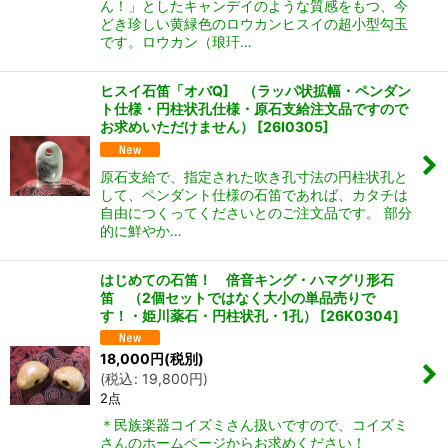
ん！」としたキャンデイのような質感をもつ、今
どき珍しい黄緑色のロウカンヒスイの超小型勾玉
です。ロウカン（琅玕…
ヒスイ石笛「オバQ] （ラッパ状拡幅・ペンダン
ト仕様・円柱状孔仕様・原石支給注文品ですので
お求めいただけません）
[
26I0305
]
原石支給で、指定された吹き孔寸法の円柱状孔と
して、ペンダント仕様の石笛であれば、カタチは
自由につくってくださいとのご注文品です。 部分
的に鮮やか…
はじめての石笛！ 倍音キング・ハマグリ形石
笛 （2個セットではなく大小の単品売りで
す！・姫川薬石・円柱状孔・1孔）
[
26K0304
]
18,000
円
(税別)
(
税込
:
19,800
円
)
2点
＊民族楽器コイズミさん扱いですので、コイズミ
さんのホームページからお求めください！