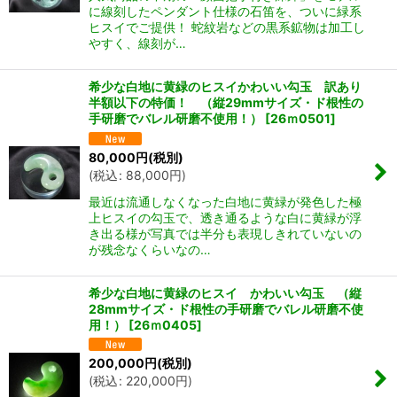
に線刻したペンダント仕様の石笛を、ついに緑系
ヒスイでご提供！ 蛇紋岩などの黒系鉱物は加工し
やすく、線刻が…
希少な白地に黄緑のヒスイかわいい勾玉 訳あり
半額以下の特価！ （縦29mmサイズ・ド根性の
手研磨でバレル研磨不使用！）
[
26ｍ0501
]
80,000
円
(税別)
(
税込
:
88,000
円
)
最近は流通しなくなった白地に黄緑が発色した極
上ヒスイの勾玉で、透き通るような白に黄緑が浮
き出る様が写真では半分も表現しきれていないの
が残念なくらいなの…
希少な白地に黄緑のヒスイ かわいい勾玉 （縦
28mmサイズ・ド根性の手研磨でバレル研磨不使
用！）
[
26ｍ0405
]
200,000
円
(税別)
(
税込
:
220,000
円
)