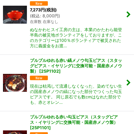
7,273
円
(税別)
(
税込
:
8,000
円
)
在庫数 在庫なし
ぬなかわヒスイ工房の主は、本業のかたわら能登
半島の被災地ボランティアをしておりますが、こ
のカテゴリーは100％ボランティアで被災された
方に義援金をお渡…
プルプルゆれる赤い縞メノウ勾玉ピアス（スタッ
グピアス・イヤリングに交換可能・国産赤メノウ
製）
[
25P1102
]
現在は枯渇して流通しなくなった、染めてない生
の国産赤メノウの縞になった部分でつくった勾玉
ピアスです。 同じ原石でも数cmはなれた部分で
も、赤とオレン…
プルプルゆれる赤い勾玉ピアス（スタッグピア
ス・イヤリングに交換可能・国産赤メノウ製）
[
25P1101
]