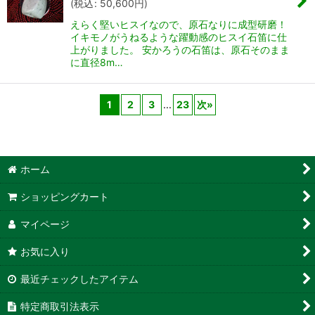
(
税込
:
50,600
円
)
えらく堅いヒスイなので、原石なりに成型研磨！
イキモノがうねるような躍動感のヒスイ石笛に仕
上がりました。 安かろうの石笛は、原石そのまま
に直径8m…
1
2
3
...
23
次
»
ホーム
ショッピングカート
マイページ
お気に入り
最近チェックしたアイテム
特定商取引法表示