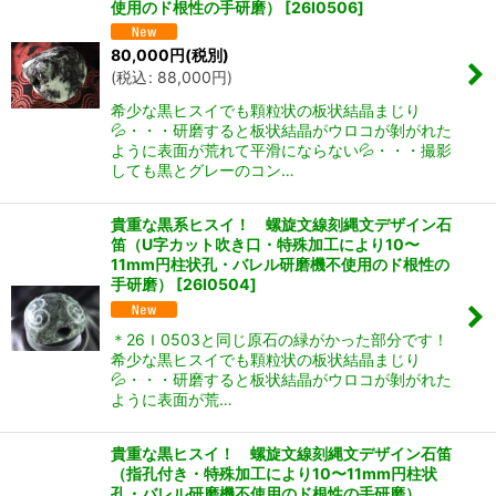
使用のド根性の手研磨）
[
26I0506
]
80,000
円
(税別)
(
税込
:
88,000
円
)
希少な黒ヒスイでも顆粒状の板状結晶まじり
💦・・・研磨すると板状結晶がウロコが剝がれた
ように表面が荒れて平滑にならない💦・・・撮影
しても黒とグレーのコン…
貴重な黒系ヒスイ！ 螺旋文線刻縄文デザイン石
笛（U字カット吹き口・特殊加工により10〜
11mm円柱状孔・バレル研磨機不使用のド根性の
手研磨）
[
26I0504
]
＊26Ｉ0503と同じ原石の緑がかった部分です！
希少な黒ヒスイでも顆粒状の板状結晶まじり
💦・・・研磨すると板状結晶がウロコが剝がれた
ように表面が荒…
貴重な黒ヒスイ！ 螺旋文線刻縄文デザイン石笛
（指孔付き・特殊加工により10〜11mm円柱状
孔・バレル研磨機不使用のド根性の手研磨）