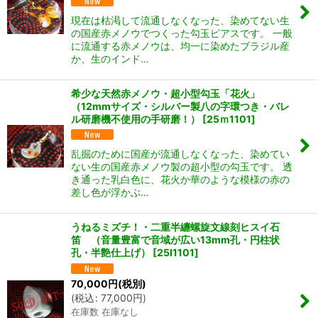
現在は枯渇して流通しなくなった、染めてない生
の国産赤メノウでつくった勾玉ピアスです。 一般
に流通する赤メノウは、均一に染めたブラジル産
か、生のインド…
希少な天然赤メノウ・超小型勾玉「花火」
（12mmサイズ・シルバー製八の字環つき・バレ
ル研磨機不使用の手研磨！）
[
25ｍ1101
]
乱掘のために国産が流通しなくなった、染めてい
ない生の国産赤メノウ製の超小型の勾玉です。 透
き通った乳白色に、花火か華のような模様の赤の
差し色が浮かぶ…
うねるミズチ！・二重半纏螺旋文線刻ヒスイ石
笛 （音量豊富で音域が広い13mm孔・円柱状
孔・半艶仕上げ）
[
25I1101
]
70,000
円
(税別)
(
税込
:
77,000
円
)
在庫数 在庫なし