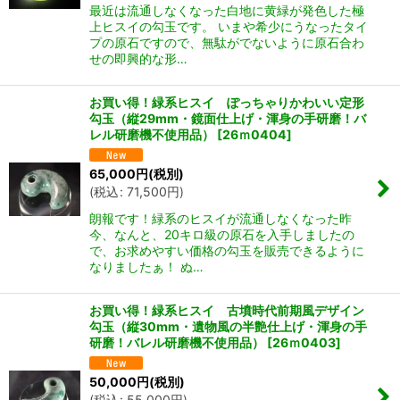
最近は流通しなくなった白地に黄緑が発色した極
上ヒスイの勾玉です。 いまや希少にうなったタイ
プの原石ですので、無駄がでないように原石合わ
せの即興的な形…
お買い得！緑系ヒスイ ぽっちゃりかわいい定形
勾玉（縦29mm・鏡面仕上げ・渾身の手研磨！バ
レル研磨機不使用品）
[
26ｍ0404
]
65,000
円
(税別)
(
税込
:
71,500
円
)
朗報です！緑系のヒスイが流通しなくなった昨
今、なんと、20キロ級の原石を入手しましたの
で、お求めやすい価格の勾玉を販売できるように
なりましたぁ！ ぬ…
お買い得！緑系ヒスイ 古墳時代前期風デザイン
勾玉（縦30mm・遺物風の半艶仕上げ・渾身の手
研磨！バレル研磨機不使用品）
[
26ｍ0403
]
50,000
円
(税別)
(
税込
:
55,000
円
)