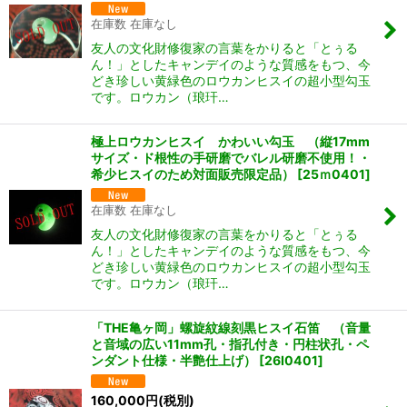
在庫数 在庫なし
友人の文化財修復家の言葉をかりると「とぅる
ん！」としたキャンデイのような質感をもつ、今
どき珍しい黄緑色のロウカンヒスイの超小型勾玉
です。ロウカン（琅玕…
極上ロウカンヒスイ かわいい勾玉 （縦17mm
サイズ・ド根性の手研磨でバレル研磨不使用！・
希少ヒスイのため対面販売限定品）
[
25ｍ0401
]
在庫数 在庫なし
友人の文化財修復家の言葉をかりると「とぅる
ん！」としたキャンデイのような質感をもつ、今
どき珍しい黄緑色のロウカンヒスイの超小型勾玉
です。ロウカン（琅玕…
「THE亀ヶ岡」螺旋紋線刻黒ヒスイ石笛 （音量
と音域の広い11mm孔・指孔付き・円柱状孔・ペ
ンダント仕様・半艶仕上げ）
[
26I0401
]
160,000
円
(税別)