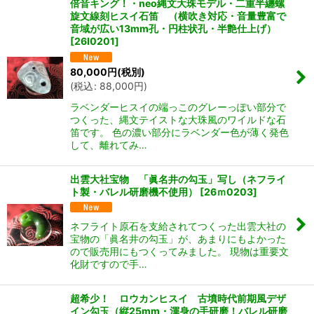
倍音キング！・neo縄文大珠モデル・二重半纏螺
旋文線刻ヒスイ石笛 （横吹き対応・音量豊富で
音域が広い13mm孔・円柱状孔・半艶仕上げ）
[
26I0201
]
80,000
円
(税別)
(
税込
:
88,000
円
)
ラベンダーヒスイの端っこのグレーっぽい部分で
つくった、縄文テイストな大珠風のワイルドな石
笛です。 色の濃い部分にラベンダー色が薄く発色
して、離れてみ…
出雲大社宝物 「眞名井の勾玉」写し（ネフライ
ト製・バレル研磨機不使用）
[
26ｍ0203
]
ネフライト原石を支給されてつくった出雲大社の
宝物の「眞名井の勾玉」が、あまりにもよかった
ので販売用にもつくってみました。 現物は重要文
化財ですので手…
超希少！ ロウカンヒスイ 古墳時代前期風デザ
イン勾玉（縦25mm・渾身の手研磨！バレル研磨