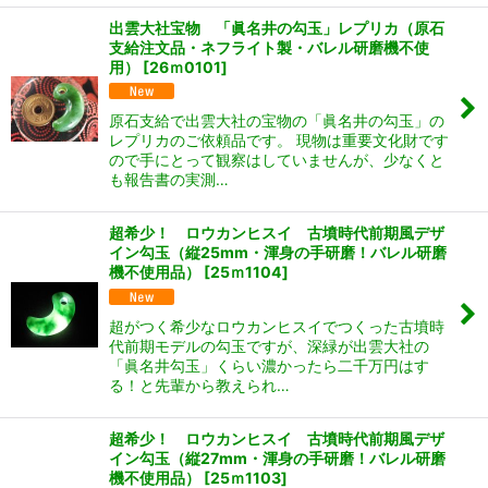
出雲大社宝物 「眞名井の勾玉」レプリカ（原石
支給注文品・ネフライト製・バレル研磨機不使
用）
[
26ｍ0101
]
原石支給で出雲大社の宝物の「眞名井の勾玉」の
レプリカのご依頼品です。 現物は重要文化財です
ので手にとって観察はしていませんが、少なくと
も報告書の実測…
超希少！ ロウカンヒスイ 古墳時代前期風デザ
イン勾玉（縦25mm・渾身の手研磨！バレル研磨
機不使用品）
[
25ｍ1104
]
超がつく希少なロウカンヒスイでつくった古墳時
代前期モデルの勾玉ですが、深緑が出雲大社の
「眞名井勾玉」くらい濃かったら二千万円はす
る！と先輩から教えられ…
超希少！ ロウカンヒスイ 古墳時代前期風デザ
イン勾玉（縦27mm・渾身の手研磨！バレル研磨
機不使用品）
[
25ｍ1103
]