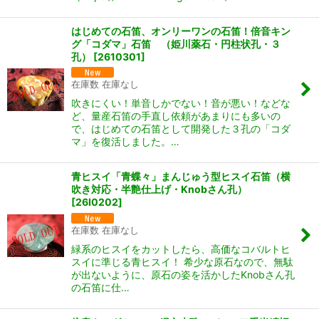
はじめての石笛、オンリーワンの石笛！倍音キン
グ「コダマ」石笛 （姫川薬石・円柱状孔・３
孔）
[
2610301
]
在庫数 在庫なし
吹きにくい！単音しかでない！音が悪い！などな
ど、量産石笛の手直し依頼があまりにも多いの
で、はじめての石笛として開発した３孔の「コダ
マ」を復活しました。…
青ヒスイ「青蝶々」まんじゅう型ヒスイ石笛（横
吹き対応・半艶仕上げ・Knobさん孔）
[
26I0202
]
在庫数 在庫なし
緑系のヒスイをカットしたら、高価なコバルトヒ
スイに準じる青ヒスイ！ 希少な原石なので、無駄
が出ないように、原石の姿を活かしたKnobさん孔
の石笛に仕…