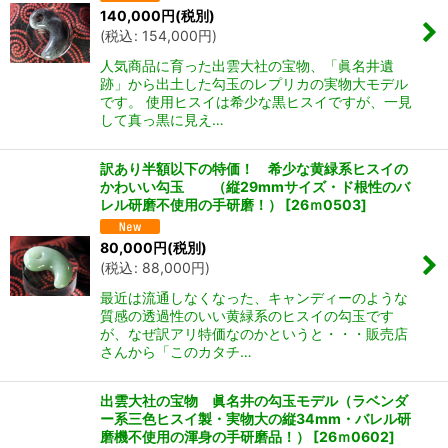
140,000
円
(税別)
(
税込
:
154,000
円
)
人気商品に育った出雲大社の宝物、「眞名井遺
跡」から出土した勾玉のレプリカの実物大モデル
です。 使用ヒスイは希少な黒ヒスイですが、一見
して真っ黒に見え…
訳あり半額以下の特価！ 希少な黄緑系ヒスイの
かわいい勾玉 （縦29mmサイズ・ド根性のバ
レル研磨不使用の手研磨！）
[
26ｍ0503
]
80,000
円
(税別)
(
税込
:
88,000
円
)
最近は流通しなくなった、キャンディーのような
質感の透過性のいい黄緑系のヒスイの勾玉です
が、なぜ訳アリ特価なのかというと・・・販売店
さんから「このカタチ…
出雲大社の宝物 眞名井の勾玉モデル（ラベンダ
ー系三色ヒスイ製・実物大の縦34mm・バレル研
磨機不使用の渾身の手研磨品！）
[
26ｍ0602
]