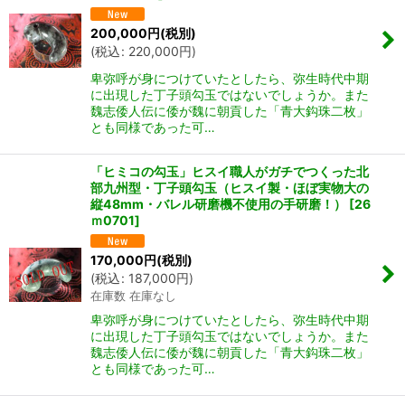
200,000
円
(税別)
(
税込
:
220,000
円
)
卑弥呼が身につけていたとしたら、弥生時代中期
に出現した丁子頭勾玉ではないでしょうか。また
魏志倭人伝に倭が魏に朝貢した「青大鈎珠二枚」
とも同様であった可…
「ヒミコの勾玉」ヒスイ職人がガチでつくった北
部九州型・丁子頭勾玉（ヒスイ製・ほぼ実物大の
縦48mm・バレル研磨機不使用の手研磨！）
[
26
ｍ0701
]
170,000
円
(税別)
(
税込
:
187,000
円
)
在庫数 在庫なし
卑弥呼が身につけていたとしたら、弥生時代中期
に出現した丁子頭勾玉ではないでしょうか。また
魏志倭人伝に倭が魏に朝貢した「青大鈎珠二枚」
とも同様であった可…