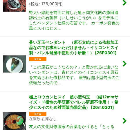
(
税込
:
176,000
円
)
野太い線刻を前面に施した亀ヶ岡文化圏の撒田遺
跡出土の石製笄（いしせいこうがい）をモデルに
したペンダント仕様の石笛です。 カーボン発色の
黒ヒスイはヒス…
蒼い牙玉ペンダント （原石支給による依頼加工
品なのでお求めいただけません・イリコンヒスイ
製・バレル研磨不使用の手研磨！）
[
26P0301
]
「この原石がこうなるの？」と驚かれるに違いな
いペンダントは、青ヒスイのイリコンヒスイ原石
を支給された依頼品です。 最初は超小型勾玉のご
依頼だったので…
極上ロウカンヒスイ 超小型勾玉 （縦12mmサ
イズ・ド根性の手研磨でバレル研磨不使用！・希
少ヒスイのため対面販売限定品）
[
26ｍ0301
]
在庫数 在庫なし
友人の文化財修復家の言葉をかりると「とぅる