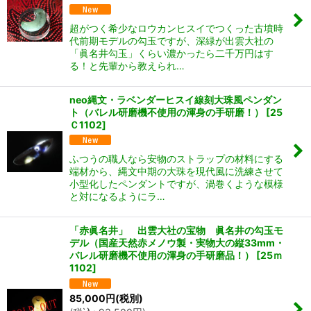
超がつく希少なロウカンヒスイでつくった古墳時
代前期モデルの勾玉ですが、深緑が出雲大社の
「眞名井勾玉」くらい濃かったら二千万円はす
る！と先輩から教えられ…
neo縄文・ラベンダーヒスイ線刻大珠風ペンダン
ト（バレル研磨機不使用の渾身の手研磨！）
[
25
Ｃ1102
]
ふつうの職人なら安物のストラップの材料にする
端材から、縄文中期の大珠を現代風に洗練させて
小型化したペンダントですが、渦巻くような模様
と対になるようにラ…
「赤眞名井」 出雲大社の宝物 眞名井の勾玉モ
デル（国産天然赤メノウ製・実物大の縦33mm・
バレル研磨機不使用の渾身の手研磨品！）
[
25ｍ
1102
]
85,000
円
(税別)