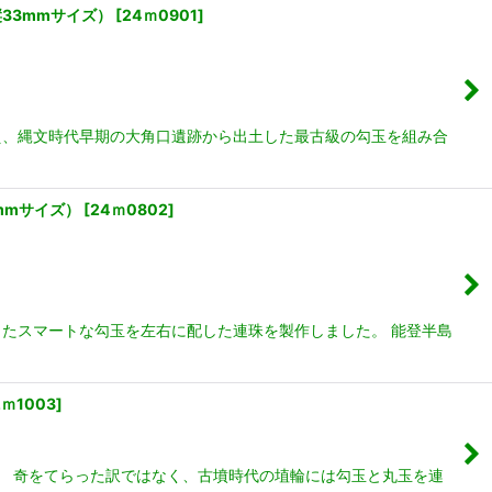
33mmサイズ）
[
24ｍ0901
]
え、縄文時代早期の大角口遺跡から出土した最古級の勾玉を組み合
mmサイズ）
[
24ｍ0802
]
たスマートな勾玉を左右に配した連珠を製作しました。 能登半島
2ｍ1003
]
。 奇をてらった訳ではなく、古墳時代の埴輪には勾玉と丸玉を連