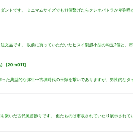
ンダントです。 ミニマムサイズでも11個繋げたらクレオパトラか卑弥呼
注文品です。 以前に買っていただいたヒスイ製超小型の勾玉2個と、
品）
[
20ｍ011
]
作った典型的な弥生〜古墳時代の玉類を繋いでありますが、男性的なタ
を繋いだ古代風首飾りです。 似たものは市販されていたり展示されて