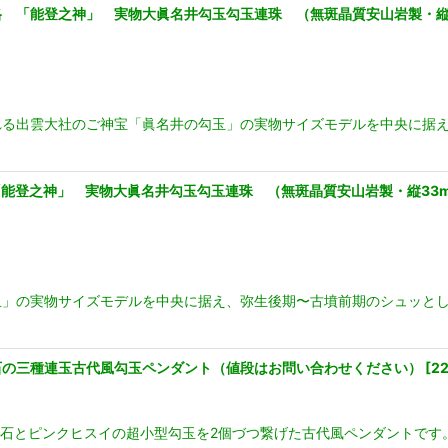
別価格 「能登之神」 実物大眞名井勾玉勾玉連珠 （無斑晶質安山岩製・縦
れる出雲大社のご神宝「眞名井の勾玉」の実物サイズモデルを中央に据
 「能登之神」 実物大眞名井勾玉勾玉連珠 （無斑晶質安山岩製・縦33
」の実物サイズモデルを中央に据え、弥生後期〜古墳前期のシュッとし
姫川薬石の三種連玉古代風勾玉ペンダント（値段はお問い合わせください）
[
2
薬石とピンクヒスイの超小型勾玉を2個づつ繋げた古代風ペンダントです