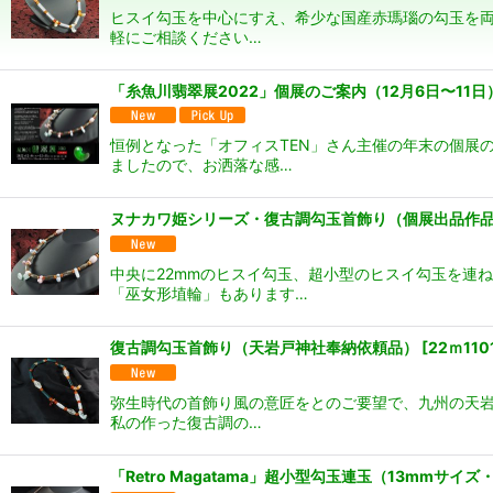
ヒスイ勾玉を中心にすえ、希少な国産赤瑪瑙の勾玉を両
軽にご相談ください…
「糸魚川翡翠展2022」個展のご案内（12月6日〜11日
恒例となった「オフィスTEN」さん主催の年末の個展
ましたので、お洒落な感…
ヌナカワ姫シリーズ・復古調勾玉首飾り（個展出品作
中央に22mmのヒスイ勾玉、超小型のヒスイ勾玉を連
「巫女形埴輪」もあります…
復古調勾玉首飾り（天岩戸神社奉納依頼品）
[
22ｍ110
弥生時代の首飾り風の意匠をとのご要望で、九州の天岩
私の作った復古調の…
「Retro Magatama」超小型勾玉連玉（13mmサイ