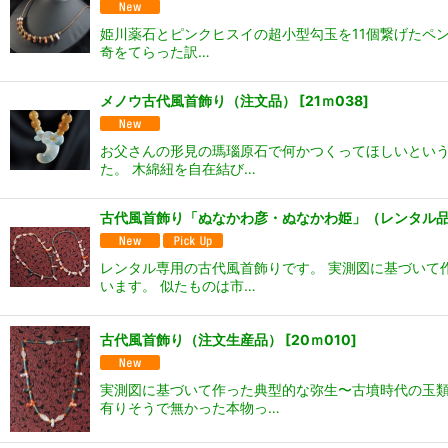
姫川薬石とピンクヒスイの超小型勾玉を11個繋げたペ
奇をてらった訳…
メノウ古代風首飾り（注文品）
[
21ｍ038
]
お父さんの形見の瑪瑙原石で何かつくってほしいという
た。 木綿紐を自在結び…
古代風首飾り「ぬなかわ彦・ぬなかわ姫」（レンタル
レンタル専用の古代風首飾りです。 実測図に基づいて
います。 似たものは市…
古代風首飾り（注文生産品）
[
20ｍ010
]
実測図に基づいて作った典型的な弥生〜古墳時代の玉類
有りそうで無かった本物っ…