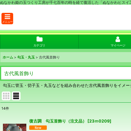
ぬなかわ姫の玉つくり工房が千七百年の時を経て復活した「ぬなかわヒスイ
メニュー
カテゴリ
マイページ
ホーム
>
勾玉・丸玉
>
古代風首飾り
古代風首飾り
勾玉に管玉・切子玉・丸玉などを組み合わせた古代風首飾りをイメー
14
件
表示数
:
復古調 勾玉首飾り（注文品）
[
23ｍ0209
]
並び順
: