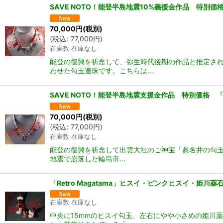
SAVE NOTO！能登半島地震10%義援金作品 特
70,000
円
(税別)
(
税込
:
77,000
円
)
在庫数 在庫なし
能登の復興を祈念して、弥生時代後期の作品と推定さ
わせた勾玉連珠です。こちらは…
SAVE NOTO！能登半島地震支援金作品 特別価格
70,000
円
(税別)
(
税込
:
77,000
円
)
在庫数 在庫なし
能登の復興を祈念して出雲大社のご神宝「眞名井の勾玉
地震で崩落した輪島市…
「Retro Magatama」ヒスイ・ピンクヒスイ・
在庫数 在庫なし
中央に15mmのヒスイ勾玉、左右にやや小さめの姫川