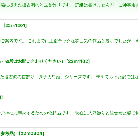
脇に従えた復古調の勾玉首飾りです。 詳細は書けませんが、ご神事用
絞り込む
）
[
22ｍ1201
]
のご案内です。 これまでは土俗チックな雰囲気の作品と展示でしたが
品・値段はお問い合わせください）
[
22ｍ1102
]
ねた復古調の首飾り「ヌナカワ姫」シリーズです。 奇をてらった訳では
1
]
戸神社に奉納するための依頼品です。 現在は大麻飾りと組合せた姿で
ズ・参考品）
[
22ｍ0304
]