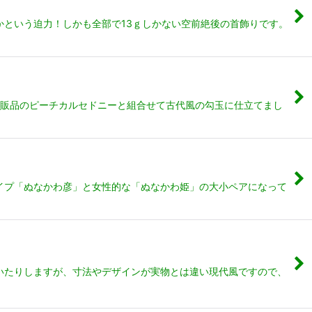
かという迫力！しかも全部で13ｇしかない空前絶後の首飾りです。
市販品のピーチカルセドニーと組合せて古代風の勾玉に仕立てまし
イプ「ぬなかわ彦」と女性的な「ぬなかわ姫」の大小ペアになって
いたりしますが、寸法やデザインが実物とは違い現代風ですので、