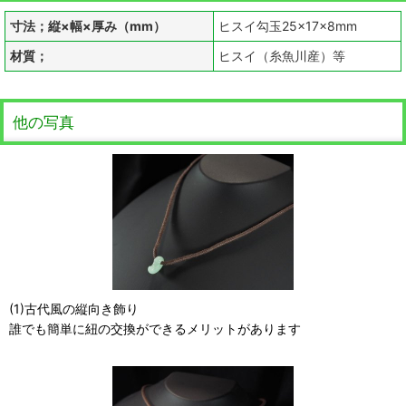
寸法；縦×幅×厚み（mm）
ヒスイ勾玉25×17×8mm
材質；
ヒスイ（糸魚川産）等
他の写真
(1)古代風の縦向き飾り
誰でも簡単に紐の交換ができるメリットがあります