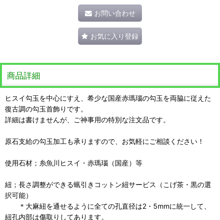
お問い合わせ
お気に入り登録
商品詳細
ヒスイ勾玉を中心にすえ、希少な国産赤瑪瑙の勾玉を両脇に従えた
復古調の勾玉首飾りです。
詳細は書けませんが、ご神事用の特別な注文品です。
原石支給の勾玉加工も承りますので、お気軽にご相談ください！
使用石材；糸魚川ヒスイ・赤瑪瑙（国産）等
紐；長さ調整ができる蝋引きコットン紐サービス（こげ茶・黒の選
択可能）
＊大麻紐を通せるように全ての孔直径は2・5mmに統一して、
紐孔内部は傷取りしてあります。