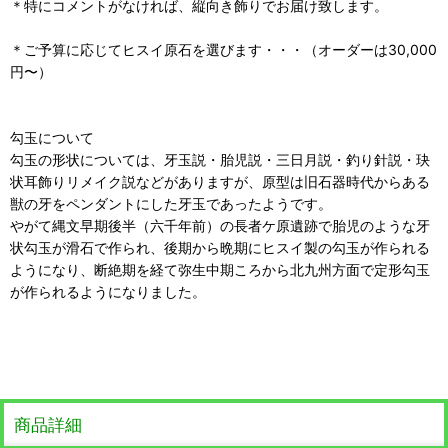
＊特にコメントがなければ、縦向き飾りでお届け致します。
＊ご予算に応じてヒスイ原石を選びます・・・（オーダーは30,000
円〜）
勾玉について
勾玉の形状については、牙玉説・胎児説・三日月説・釣り針説・玦
状耳飾りリメイク説などがありますが、原型は旧石器時代からある
獣の牙をペンダントにした牙玉であったようです。
やがて縄文早期後半（六千年前）の長者ケ原遺跡で胎児のような牙
状勾玉が滑石で作られ、後期から晩期にヒスイ製の勾玉が作られる
ようになり、断絶期を経て弥生中期ころから北九州方面で定形勾玉
が作られるようになりました。
商品詳細