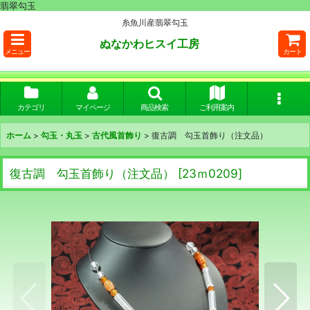
翡翠勾玉
糸魚川産翡翠勾玉
ぬなかわヒスイ工房
メニュー
カート
カテゴリ
マイページ
商品検索
ご利用案内
ホーム
>
勾玉・丸玉
>
古代風首飾り
>
復古調 勾玉首飾り（注文品）
復古調 勾玉首飾り（注文品）
[
23ｍ0209
]