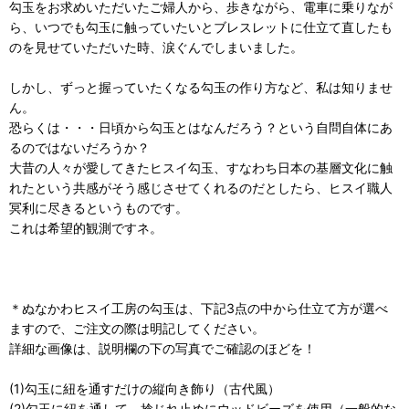
勾玉をお求めいただいたご婦人から、歩きながら、電車に乗りなが
ら、いつでも勾玉に触っていたいとブレスレットに仕立て直したも
のを見せていただいた時、涙ぐんでしまいました。
しかし、ずっと握っていたくなる勾玉の作り方など、私は知りませ
ん。
恐らくは・・・日頃から勾玉とはなんだろう？という自問自体にあ
るのではないだろうか？
大昔の人々が愛してきたヒスイ勾玉、すなわち日本の基層文化に触
れたという共感がそう感じさせてくれるのだとしたら、ヒスイ職人
冥利に尽きるというものです。
これは希望的観測ですネ。
＊ぬなかわヒスイ工房の勾玉は、下記3点の中から仕立て方が選べ
ますので、ご注文の際は明記してください。
詳細な画像は、説明欄の下の写真でご確認のほどを！
(1)勾玉に紐を通すだけの縦向き飾り（古代風）
(2)勾玉に紐を通して、捻じれ止めにウッドビーズを使用（一般的な