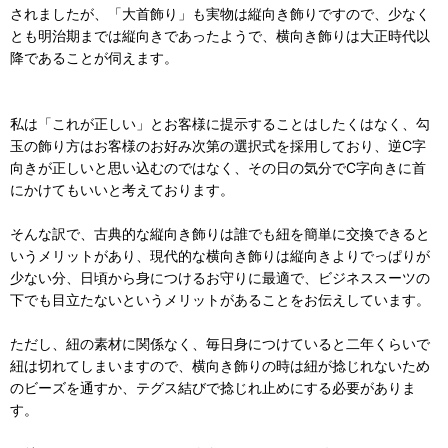
されましたが、「大首飾り」も実物は縦向き飾りですので、少なく
とも明治期までは縦向きであったようで、横向き飾りは大正時代以
降であることが伺えます。
私は「これが正しい」とお客様に提示することはしたくはなく、勾
玉の飾り方はお客様のお好み次第の選択式を採用しており、逆C字
向きが正しいと思い込むのではなく、その日の気分でC字向きに首
にかけてもいいと考えております。
そんな訳で、古典的な縦向き飾りは誰でも紐を簡単に交換できると
いうメリットがあり、現代的な横向き飾りは縦向きよりでっぱりが
少ない分、日頃から身につけるお守りに最適で、ビジネススーツの
下でも目立たないというメリットがあることをお伝えしています。
ただし、紐の素材に関係なく、毎日身につけていると二年くらいで
紐は切れてしまいますので、横向き飾りの時は紐が捻じれないため
のビーズを通すか、テグス結びで捻じれ止めにする必要がありま
す。