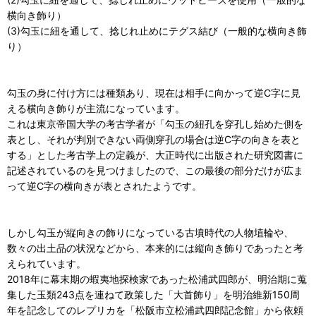
横向き飾り）
(3)勾玉に紐を通して、捻じれ止めにテグス結び（一般的な横向き飾
り）
勾玉の身に付け方には種類あり、現在は相手に向かって逆C字に見
える横向き飾りが主流になっています。
これは東京帝国大学の考古学者が「勾玉の紐孔を穿孔し始めた側を
表とし、それが判別できない両側穿孔の場合は逆C字の向きを表と
する」とした考古学上の定義が、大正時代に出版された研究図書に
記述されているのを見つけましたので、この最後の部分だけが広ま
って逆C字の横向きが表とされたようです。
しかし勾玉が縦向きの飾りになっている古墳時代の人物埴輪や、
数々の出土品の状況などから、本来的には縦向き飾りであったと考
えられています。
2018年に幕末期の蝦夷地探検家であった松浦武四郎が、明治期に蒐
集した玉類243点を連ねて政策した「大首飾り」を明治維新150周
年を記念してのレプリカを「松阪市立松浦武四郎記念館」から依頼