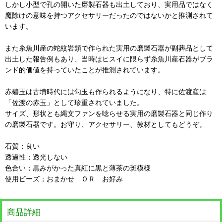
しかし小型で孔の開いた磨製石器も出土しており、実用品ではなく
魔除けの意味を持つアクセサリーだったのではないかと推測されて
います。
また糸魚川産の蛇紋岩類で作られた実用の磨製石器が副葬品として
出土した報告例もあり、当時はヒスイに限らず糸魚川産石器がブラ
ンド的価値を持っていたことが推測されています。
赤碧玉は古墳時代には勾玉も作られるようになり、特に佐渡産は
「佐渡の赤玉」として珍重されていました。
サイズ、形状とも縄文ファンを唸らせる実用の磨製石器と同じ作り
の磨製石器です。お守り、アクセサリー、教材としてもどうぞ。
石質；良い
透過性；透光しない
色合い；黒みがかった真紅に黒と薄茶の斑模様
使用ビーズ；おまかせ ＯＲ お好み
商品詳細