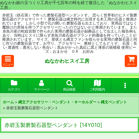
ぬなかわ姫の玉つくり工房が千七百年の時を経て復活した「ぬなかわヒスイ
工房」
赤碧玉（鉄石英）で作った磨製石器型ペンダントす。 恐らく世界初のヒスイ製磨
製石器のアクセサリー？！ 磨製石器は縄文時代に出現する木工用の石器と推測さ
れています。 しかし小型で孔の開いた磨製石器も出土しており、実用品ではなく
魔除けの意味を持つアクセサリーだったのではないかと推測されています。 また
糸魚川産の蛇紋岩類で作られた実用の磨製石器が副葬品として出土した報告例も
あり、当時はヒスイに限らず糸魚川産石器がブランド的価値を持っていたことが
推測されています。 サイズ、形状とも縄文ファンを唸らせる実用の磨製石器と同
じ作りの磨製石器です。お守り、アクセサリー、教材としてもどうぞ。 石質；良
い 透過性；透光しない 色合い；黒みがかった真紅に黒と薄茶の斑模様 使用ビー
ズ；おまかせ ＯＲ お好み
ぬなかわヒスイ工房
メニュー
カート
カテゴリ
マイページ
商品検索
ご利用案内
ホーム
>
縄文アクセサリー・ペンダント・キーホルダー
>
縄文ペンダント
>
赤碧玉製磨製石器型ペンダント
赤碧玉製磨製石器型ペンダント
[
14Y010
]