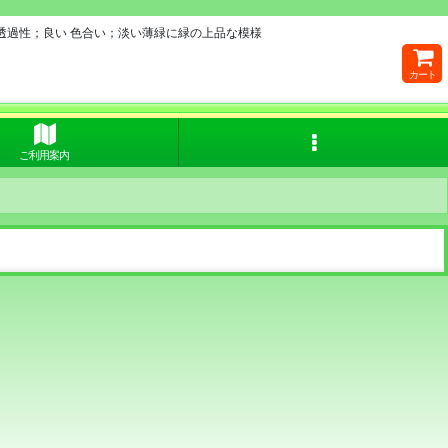
透過性；良い 色合い；淡い薄緑に緑の上品な模様
カート
ご利用案内