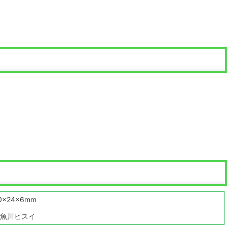
0×24×6mm
魚川ヒスイ