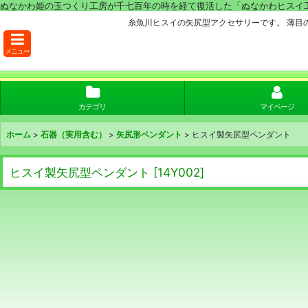
ぬなかわ姫の玉つくり工房が千七百年の時を経て復活した「ぬなかわヒスイ
糸魚川ヒスイの矢尻型アクセサリーです。 薄目
メニュー
カテゴリ
マイページ
ホーム
>
石器（実用含む）
>
矢尻形ペンダント
>
ヒスイ製矢尻型ペンダント
ヒスイ製矢尻型ペンダント
[
14Y002
]