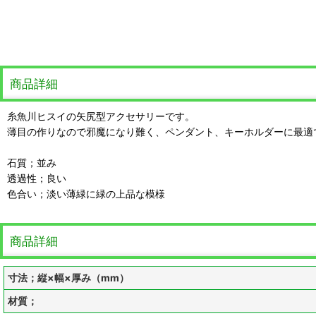
商品詳細
糸魚川ヒスイの矢尻型アクセサリーです。
薄目の作りなので邪魔になり難く、ペンダント、キーホルダーに最適
石質；並み
透過性；良い
色合い；淡い薄緑に緑の上品な模様
商品詳細
寸法；縦×幅×厚み（mm）
材質；