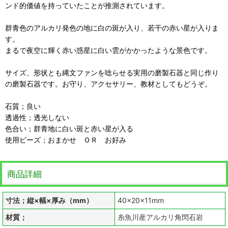
ンド的価値を持っていたことが推測されています。
群青色のアルカリ発色の地に白の斑が入り、若干の赤い星が入りま
す。
まるで夜空に輝く赤い惑星に白い雲がかかったような景色です。
サイズ、形状とも縄文ファンを唸らせる実用の磨製石器と同じ作り
の磨製石器です。お守り、アクセサリー、教材としてもどうぞ。
石質；良い
透過性；透光しない
色合い；群青地に白い斑と赤い星が入る
使用ビーズ；おまかせ ＯＲ お好み
商品詳細
寸法；縦×幅×厚み（mm）
40×20×11mm
材質；
糸魚川産アルカリ角閃石岩