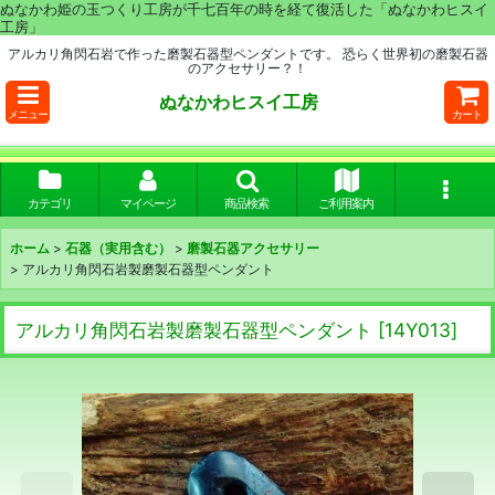
ぬなかわ姫の玉つくり工房が千七百年の時を経て復活した「ぬなかわヒスイ
工房」
アルカリ角閃石岩で作った磨製石器型ペンダントです。 恐らく世界初の磨製石器
のアクセサリー？！
ぬなかわヒスイ工房
メニュー
カート
カテゴリ
マイページ
商品検索
ご利用案内
ホーム
>
石器（実用含む）
>
磨製石器アクセサリー
>
アルカリ角閃石岩製磨製石器型ペンダント
アルカリ角閃石岩製磨製石器型ペンダント
[
14Y013
]