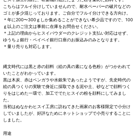
こちらはフルイ分けしていませんので、耐水ペーパーの破片などの
ゴミが多少混じっております。ご自分でフルイ分けできる方向け。
＊年に200〜300ｇしか集めることができない希少品ですので、100
ｇ以上のご注文は事前に在庫をお問合せください。
＊上記の理由からヒスイパウダーのクレジット支払い対応はせず、
ゆうちょ銀行・ペイペイ銀行口座のお振込みのみとなります。
＊量り売りも対応します。
縄文時代には黒と赤の顔料（絵の具の素になる色粉）がつかわれて
いたことがわかっています。
黒は木炭、赤はベンガラや水銀朱であったようですが、先史時代の
絵の具つくりの実験で身近に採取できる泥や土、砂などで顔料つく
りをはじめた一環で、加工ででたヒスイの粉を顔料にしてみまし
た。
当初はぬなかわヒスイ工房に訪ねてきた画家のお客様限定で小分け
していましたが、好評なためにネットショップで小売りすることに
しました。
用途