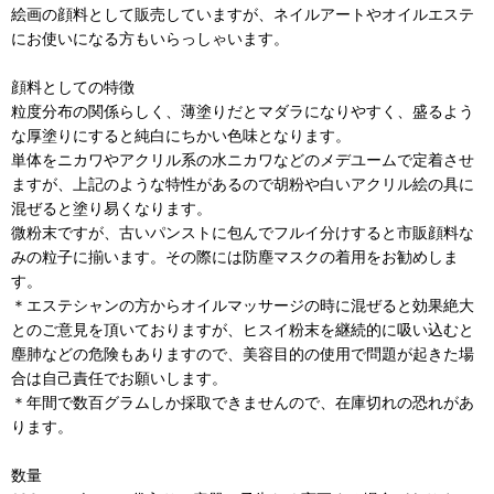
絵画の顔料として販売していますが、ネイルアートやオイルエステ
にお使いになる方もいらっしゃいます。
顔料としての特徴
粒度分布の関係らしく、薄塗りだとマダラになりやすく、盛るよう
な厚塗りにすると純白にちかい色味となります。
単体をニカワやアクリル系の水ニカワなどのメデユームで定着させ
ますが、上記のような特性があるので胡粉や白いアクリル絵の具に
混ぜると塗り易くなります。
微粉末ですが、古いパンストに包んでフルイ分けすると市販顔料な
みの粒子に揃います。その際には防塵マスクの着用をお勧めしま
す。
＊エステシャンの方からオイルマッサージの時に混ぜると効果絶大
とのご意見を頂いておりますが、ヒスイ粉末を継続的に吸い込むと
塵肺などの危険もありますので、美容目的の使用で問題が起きた場
合は自己責任でお願いします。
＊年間で数百グラムしか採取できませんので、在庫切れの恐れがあ
ります。
数量