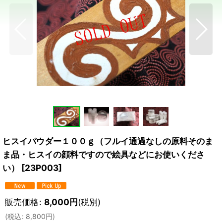
ヒスイパウダー１００ｇ（フルイ通過なしの原料そのま
ま品・ヒスイの顔料ですので絵具などにお使いくださ
い）
[
23P003
]
販売価格
:
8,000
円
(税別)
(
税込
:
8,800
円
)