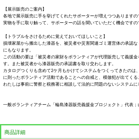
【展示販売のご案内】
各地で展示販売に手を挙げてくれたサポーターが増えつつありますので、
実物を手に取り触って、サポーターの話を聞いていただく機会ですの
【トラブルをさけるために覚えておいてほしいこと】
損壊家屋から搬出した漆器を、被災者や災害関連ゴミ運営体の承認な
にもなります。
この活動の要は「被災者の家財をボランティアが代理販売して義援金
す。また被災者から漆器販売の承認書を取り交わします。
カタログつくりも含めて2ケ月もかけてシステムをつくってきたのは
に則ったボランティア活動であることへの自戒と、模倣犯が出てくる
わたしは事前に警察と税務署に相談して法的に問題のないシステムに
一般ボランティアチーム「輪島漆器販売義援金プロジェクト」代表；
商品詳細