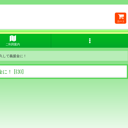
カート
ご利用案内
購入して義援金に！
金に！
[
(3)
]