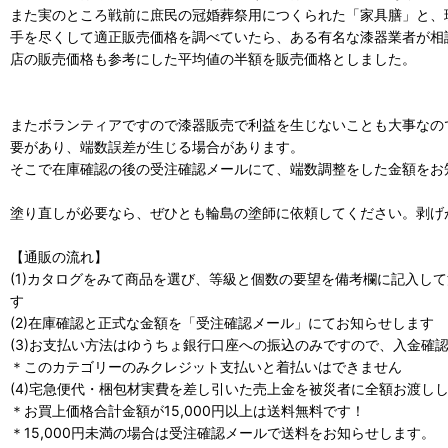
また実のところ戦前に庶民の冠婚葬祭用につくられた「家具膳」と、
手を尽くして適正販売価格を調べていたら、ある有名な漆器業者が相
店の販売価格も参考にした平均値の半額を販売価格としました。
またボランティアですので漆器販売で利益を生じないことも大事なの
要があり、端数誤差が生じる場合があります。
そこで在庫確認の後の受注確認メールにて、端数調整をした金額をお
塗り直しが必要なら、ぜひとも輪島の塗師に依頼してください。剥げ
【通販の流れ】
(1)カタログをみて商品を選び、等級と個数の要望を備考欄に記入
す
(2)在庫確認と正式な金額を「受注確認メール」にてお知らせします
(3)お支払い方法はゆうちょ銀行口座への振込のみですので、入金確
＊このカテゴリーのみクレジット支払いと着払いはできません
(4)宅急便代・梱包材実費を差し引いた売上金を被災者に全額お渡し
＊お買上価格合計金額が15,000円以上は送料無料です！
＊15,000円未満の場合は受注確認メールで送料をお知らせします。