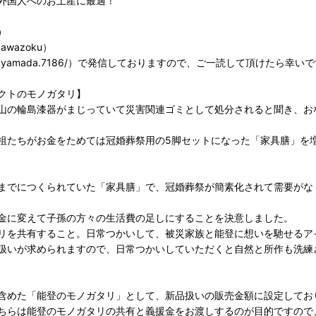
外国人へのお土産に最適！
）
awazoku）
m/osamu.yamada.7186/）で発信しておりますので、ご一読して頂けたら幸い
クトのモノガタリ】
山の輪島漆器がまじっていて災害関連ゴミとして処分されると聞き、お
祖たちがお金をためては冠婚葬祭用の5脚セットになった「家具膳」を
までにつくられていた「家具膳」で、冠婚葬祭が簡素化されて需要がな
金に変えて子孫の方々の生活費の足しにすることを決意しました。
リを共有すること。日常つかいして、被災家族と能登に想いを馳せるア
扱いが求められますので、日常つかいしていただくと自然と所作も洗練
含めた「能登のモノガタリ」として、新品扱いの販売金額に設定してお
ちらは能登のモノガタリの共有と義援金をお渡しするのが目的ですので