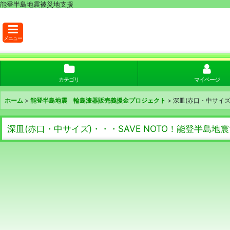
能登半島地震被災地支援
メニュー
カテゴリ
マイページ
ホーム
>
能登半島地震 輪島漆器販売義援金プロジェクト
>
深皿(赤口・中サイズ
深皿(赤口・中サイズ)・・・SAVE NOTO！能登半