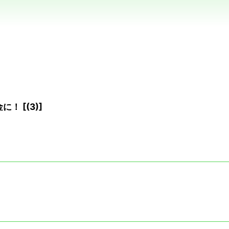
金に！
[
(3)
]