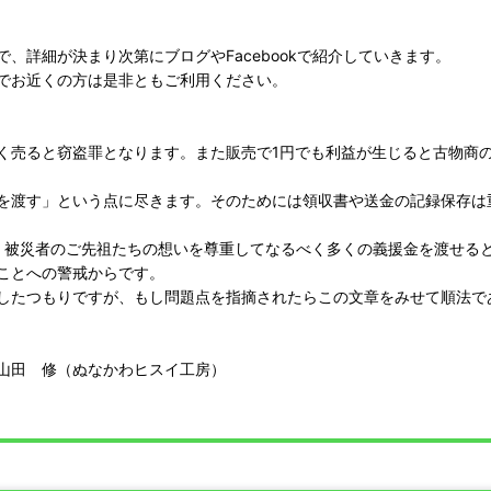
詳細が決まり次第にブログやFacebookで紹介していきます。
でお近くの方は是非ともご利用ください。
く売ると窃盗罪となります。また販売で1円でも利益が生じると古物商
を渡す」という点に尽きます。そのためには領収書や送金の記録保存は
、被災者のご先祖たちの想いを尊重してなるべく多くの義援金を渡せる
ことへの警戒からです。
したつもりですが、もし問題点を指摘されたらこの文章をみせて順法で
山田 修（ぬなかわヒスイ工房）