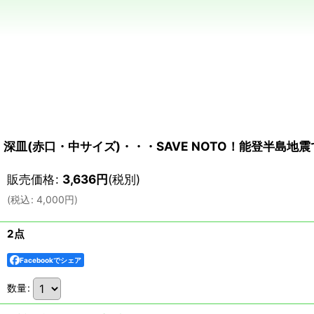
深皿(赤口・中サイズ)・・・SAVE NOTO！能登半島
販売価格
:
3,636
円
(税別)
(
税込
:
4,000
円
)
2点
Facebookでシェア
数量
: