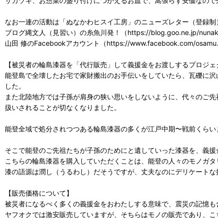
サカヅキ、お惣菜の盛り付けにつかえるお皿で、嵩張らず安価なので
なお一連の活動は「ぬなかわヒスイ工房」のニューズレター（登録制
ブログ縄文人（見習い）の糸魚川発！（https://blog.goo.ne.jp/nunak
山田 修のFacebookアカウント（https://www.facebook.co
【被災者の輪島漆器を「代行販売」して義援金をお渡しするプロジェ
能登島で全壊したお宅で家財搬出のお手伝いをしていたら、瓦礫に沢
した。
また北陸地方では子孫が肩身の狭い思いをしないように、代々のご先
扱いされることが切なくなりました。
能登全域で処分されつつある輪島漆器の多くが江戸中期〜戦前くらい
そこで能登のご先祖たちが子孫のためにと遺していった漆器を、義援
こちらの輪島漆器を購入していただくことは、能登の人々のモノガタ
漆の語源は潤し（うるわし）だそうですが、丈夫なのにデリケートな
【販売価格について】
被災者になるべく多くの義援金をおわたしする意味で、震災の記憶も
ヤフオクでは激安販売していますが、そちらはモノの販売であり、こ