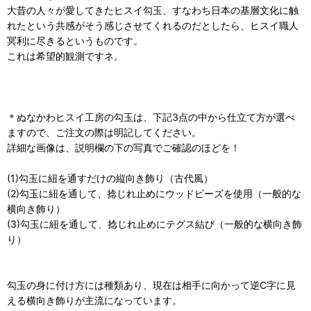
大昔の人々が愛してきたヒスイ勾玉、すなわち日本の基層文化に触
れたという共感がそう感じさせてくれるのだとしたら、ヒスイ職人
冥利に尽きるというものです。
これは希望的観測ですネ。
＊ぬなかわヒスイ工房の勾玉は、下記3点の中から仕立て方が選べ
ますので、ご注文の際は明記してください。
詳細な画像は、説明欄の下の写真でご確認のほどを！
(1)勾玉に紐を通すだけの縦向き飾り（古代風）
(2)勾玉に紐を通して、捻じれ止めにウッドビーズを使用（一般的な
横向き飾り）
(3)勾玉に紐を通して、捻じれ止めにテグス結び（一般的な横向き飾
り）
勾玉の身に付け方には種類あり、現在は相手に向かって逆C字に見
える横向き飾りが主流になっています。