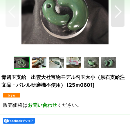
青碧玉支給 出雲大社宝物モデル勾玉大小（原石支給注
文品・バレル研磨機不使用）
[
25ｍ0601
]
販売価格は
お問い合わせ
ください。
Facebookでシェア