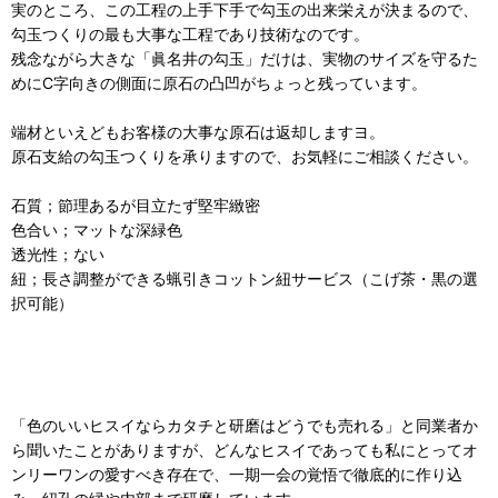
実のところ、この工程の上手下手で勾玉の出来栄えが決まるので、
勾玉つくりの最も大事な工程であり技術なのです。
残念ながら大きな「眞名井の勾玉」だけは、実物のサイズを守るた
めにC字向きの側面に原石の凸凹がちょっと残っています。
端材といえどもお客様の大事な原石は返却しますヨ。
原石支給の勾玉つくりを承りますので、お気軽にご相談ください。
石質；節理あるが目立たず堅牢緻密
色合い；マットな深緑色
透光性；ない
紐；長さ調整ができる蝋引きコットン紐サービス（こげ茶・黒の選
択可能）
「色のいいヒスイならカタチと研磨はどうでも売れる」と同業者か
ら聞いたことがありますが、どんなヒスイであっても私にとってオ
ンリーワンの愛すべき存在で、一期一会の覚悟で徹底的に作り込