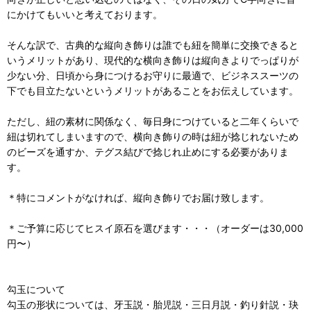
にかけてもいいと考えております。
そんな訳で、古典的な縦向き飾りは誰でも紐を簡単に交換できると
いうメリットがあり、現代的な横向き飾りは縦向きよりでっぱりが
少ない分、日頃から身につけるお守りに最適で、ビジネススーツの
下でも目立たないというメリットがあることをお伝えしています。
ただし、紐の素材に関係なく、毎日身につけていると二年くらいで
紐は切れてしまいますので、横向き飾りの時は紐が捻じれないため
のビーズを通すか、テグス結びで捻じれ止めにする必要がありま
す。
＊特にコメントがなければ、縦向き飾りでお届け致します。
＊ご予算に応じてヒスイ原石を選びます・・・（オーダーは30,000
円〜）
勾玉について
勾玉の形状については、牙玉説・胎児説・三日月説・釣り針説・玦