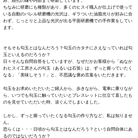
み、紐孔の縁や内部まで研磨しています。
ちなみに研磨にも種類があり、多くのヒスイ職人が仕上げで使って
いる自動のバレル研磨機の光沢は、ギラついた油脂光りが好みに合
わず、じっとりと上品な光沢が出る平面研磨機での手作業をしてい
ます。
そもそも勾玉とはなんだろう？勾玉のカタチにさえなっていれば勾
玉といえるのだろうか？
日々そんな自問自答をしていますが、なぜだかお客様から「ぬなか
わヒスイ工房さんの勾玉（あるいは石笛）は、ずっと握っていたく
なる」「美味しそう！」と、不思議な褒め言葉をいただきます。
勾玉をお求めいただいたご婦人から、歩きながら、電車に乗りなが
ら、いつでも勾玉に触っていたいとブレスレットに仕立て直したも
のを見せていただいた時、涙ぐんでしまいました。
しかし、ずっと握っていたくなる勾玉の作り方など、私は知りませ
ん。
恐らくは・・・日頃から勾玉とはなんだろう？という自問自体にあ
るのではないだろうか？