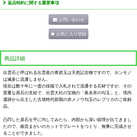
返品特約に関する重要事項
お問い合わせ
お気に入り登録
商品詳細
出雲石と呼ばれる出雲産の青碧玉は天然記念物ですので、ホンモノ
は滅多に流通しません。
現在は数十年に一度の採掘で入札されて流通する石材ですが、その
貴重な原石の支給で、出雲大社の宝物の「眞名井の勾玉」と、境内
遺跡から出土した古墳時代前期の赤メノウ勾玉のレプリカのご依頼
品。
凸凹した原石を平に均してみたら、内部から深い節理が出てきまし
たので、曲芸まがいのカットでプレートをつくり、無事に完成させ
ることができました。