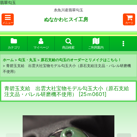
翡翠勾玉
糸魚川産翡翠勾玉
ぬなかわヒスイ工房
メニュー
カート
カテゴリ
マイページ
商品検索
ご利用案内
ホーム
>
勾玉・丸玉
>
原石支給の勾玉のオーダーとリメイクはこちら！
>
青碧玉支給 出雲大社宝物モデル勾玉大小（原石支給注文品・バレル研磨機
不使用）
青碧玉支給 出雲大社宝物モデル勾玉大小（原石支給
注文品・バレル研磨機不使用）
[
25ｍ0601
]