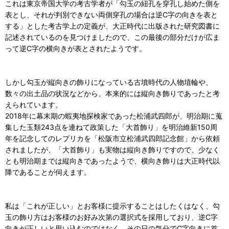
これは東京帝国大学の考古学者が「勾玉の紐孔を穿孔し始めた側を
表とし、それが判別できない両側穿孔の場合は逆C字の向きを表と
する」とした考古学上の定義が、大正時代に出版された研究図書に
記述されているのを見つけましたので、この最後の部分だけが広ま
って逆C字の横向きが表とされたようです。
しかし勾玉が縦向きの飾りになっている古墳時代の人物埴輪や、
数々の出土品の状況などから、本来的には縦向き飾りであったと考
えられています。
2018年に幕末期の蝦夷地探検家であった松浦武四郎が、明治期に蒐
集した玉類243点を連ねて政策した「大首飾り」を明治維新150周
年を記念してのレプリカを「松阪市立松浦武四郎記念館」から依頼
されましたが、「大首飾り」も実物は縦向き飾りですので、少なく
とも明治期までは縦向きであったようで、横向き飾りは大正時代以
降であることが伺えます。
私は「これが正しい」とお客様に提示することはしたくはなく、勾
玉の飾り方はお客様のお好み次第の選択式を採用しており、逆C字
向きが正しいと思い込むのではなく、その日の気分でC字向きに首