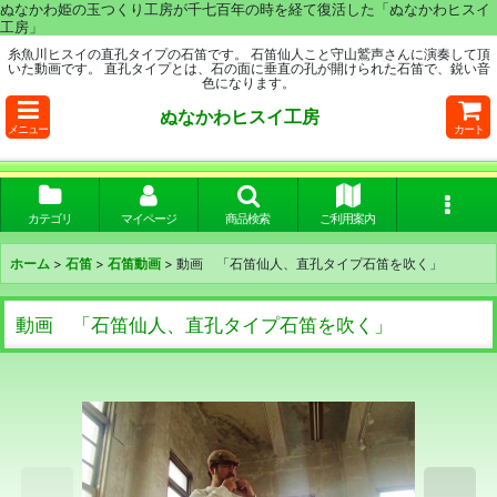
ぬなかわ姫の玉つくり工房が千七百年の時を経て復活した「ぬなかわヒスイ
工房」
糸魚川ヒスイの直孔タイプの石笛です。 石笛仙人こと守山鷲声さんに演奏して頂
いた動画です。 直孔タイプとは、石の面に垂直の孔が開けられた石笛で、鋭い音
色になります。
ぬなかわヒスイ工房
メニュー
カート
カテゴリ
マイページ
商品検索
ご利用案内
ホーム
>
石笛
>
石笛動画
>
動画 「石笛仙人、直孔タイプ石笛を吹く」
動画 「石笛仙人、直孔タイプ石笛を吹く」