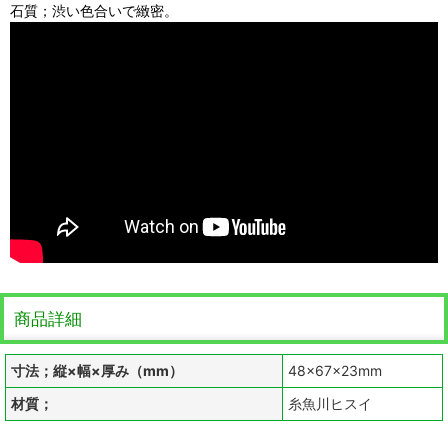
石質；渋い色合いで緻密。
商品詳細
寸法；縦×幅×厚み（mm）
48×67×23mm
材質；
糸魚川ヒスイ