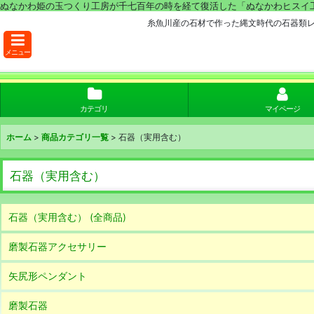
ぬなかわ姫の玉つくり工房が千七百年の時を経て復活した「ぬなかわヒスイ
糸魚川産の石材で作った縄文時代の石器類
メニュー
カテゴリ
マイページ
ホーム
>
商品カテゴリ一覧
>
石器（実用含む）
石器（実用含む）
石器（実用含む） (全商品)
磨製石器アクセサリー
矢尻形ペンダント
磨製石器